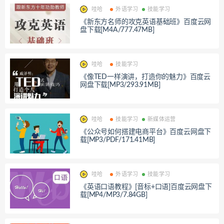
哇哈
外语学习
技能学习
《新东方名师的攻克英语基础班》百度云网
盘下载[M4A/777.47MB]
哇哈
技能学习
《像TED一样演讲，打造你的魅力》百度云
网盘下载[MP3/293.91MB]
哇哈
技能学习
新媒体运营
《公众号如何搭建电商平台》百度云网盘下
载[MP3/PDF/171.41MB]
哇哈
外语学习
技能学习
《英语口语教程》[音标+口语]百度云网盘下
载[MP4/MP3/7.84GB]