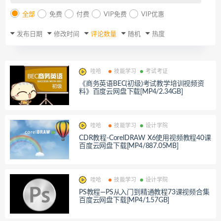
全部
免费
付费
VIP免费
VIP优惠
发布日期
修改时间
评论数量
随机
热度
哇哈
技能学习
考试考证
《商务英语BEC(初级)考试教学培训视频资
料》百度云网盘下载[MP4/2.34GB]
哇哈
技能学习
设计学院
CDR教程-CorelDRAW X6使用视频教程40课
百度云网盘下载[MP4/887.05MB]
哇哈
技能学习
设计学院
PS教程—PS从入门到精通教程73课视频合集
百度云网盘下载[MP4/1.57GB]