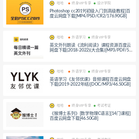
哇哈
终身VIP专享
设计学院
Photoshop cc2019[初级入门到高级教程]百
度云网盘下载[MP4/PSD/CR2/176.90GB]
哇哈
外语学习
终身VIP专享
英文外刊朗读《流利阅读》课程资源百度云
网盘下载(2018-2022)(大合集)[MP3/PDF/50.
17GB]
哇哈
外语学习
终身VIP专享
英语学习《友邻优课》音频课程百度云网盘
下载(2019-2022年结)[DOC/MP3/46.50GB]
哇哈
终身VIP专享
考试考证
《猴博士系列》[数学物理C语言][14门课程]
百度云网盘下载[46.50GB]