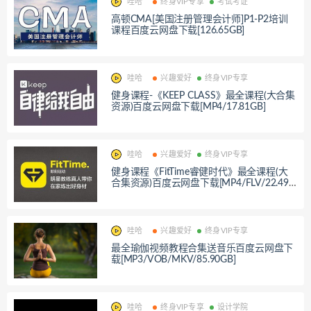
哇哈
终身VIP专享
考试考证
高顿CMA[美国注册管理会计师]P1-P2培训
课程百度云网盘下载[126.65GB]
哇哈
兴趣爱好
终身VIP专享
健身课程-《KEEP CLASS》最全课程(大合集
资源)百度云网盘下载[MP4/17.81GB]
哇哈
兴趣爱好
终身VIP专享
健身课程《FitTime睿健时代》最全课程(大
合集资源)百度云网盘下载[MP4/FLV/22.49G
B]
哇哈
兴趣爱好
终身VIP专享
最全瑜伽视频教程合集送音乐百度云网盘下
载[MP3/VOB/MKV/85.90GB]
哇哈
终身VIP专享
设计学院