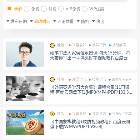
全部
免费
付费
VIP免费
VIP优惠
发布日期
修改时间
评论数量
随机
热度
哇哈
兴趣爱好
尝鲜资源
技能学习
硬笔书法大家侯信永授课-每天15分钟，21
天带你写出一手漂亮好字视频教程百度云网
盘下载
哇哈
外语学习
技能学习
终身VIP专享
《外语英语学习大合集》课程合集(11门课
程)百度云网盘下载[MP3/MP4/PDF/133.31
GB]
哇哈
兴趣爱好
技能学习
终身VIP专享
《中国象棋教程+攻防视频教程》百度云网
盘下载[WMV/PDF/1.93GB]