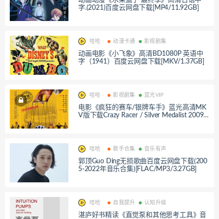
动画动漫《水果篮子 最终季》高清日语中
字.(2021)百度云网盘下载[MP4/11.92GB]
哇哈
动漫卡通
影视剧集
动画电影《小飞象》高清BD1080P 英语中
字（1941）百度云网盘下载[MKV/1.37GB]
哇哈
影视剧集
蓝光VIP
电影《疯狂的赛车/银牌车手》蓝光高清MK
V版下载Crazy Racer / Silver Medalist 2009 1
0.9G
哇哈
歌手合集
音乐有声
郭顶Guo Ding无损歌曲百度云网盘下载(200
5-2022年音乐合集)[FLAC/MP3/3.27GB]
哇哈
自我提升
认知升级
湛庐好书精读《直觉泵和其他思考工具》音