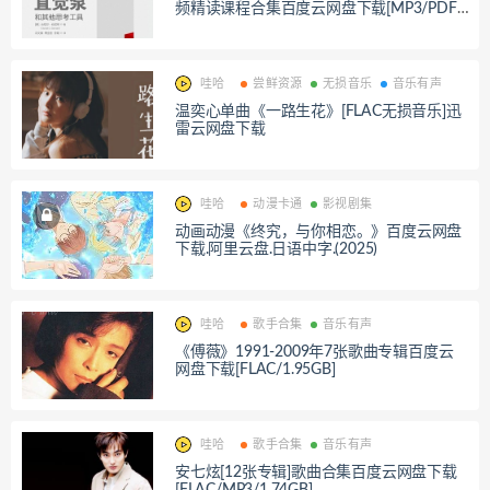
频精读课程合集百度云网盘下载[MP3/PDF/
212.23MB]
哇哈
尝鲜资源
无损音乐
音乐有声
温奕心单曲《一路生花》[FLAC无损音乐]迅
雷云网盘下载
哇哈
动漫卡通
影视剧集
动画动漫《终究，与你相恋。》百度云网盘
下载.阿里云盘.日语中字.(2025)
哇哈
歌手合集
音乐有声
《傅薇》1991-2009年7张歌曲专辑百度云
网盘下载[FLAC/1.95GB]
哇哈
歌手合集
音乐有声
安七炫[12张专辑]歌曲合集百度云网盘下载
[FLAC/MP3/1.74GB]