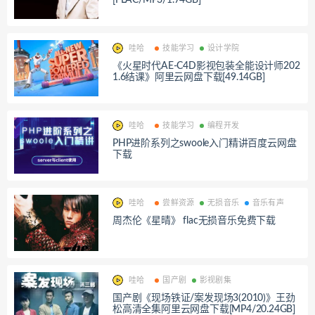
哇哈
技能学习
设计学院
《火星时代AE-C4D影视包装全能设计师202
1.6结课》阿里云网盘下载[49.14GB]
哇哈
技能学习
编程开发
PHP进阶系列之swoole入门精讲百度云网盘
下载
哇哈
尝鲜资源
无损音乐
音乐有声
周杰伦《星晴》 flac无损音乐免费下载
哇哈
国产剧
影视剧集
国产剧《现场铁证/案发现场3(2010)》王劲
松高清全集阿里云网盘下载[MP4/20.24GB]