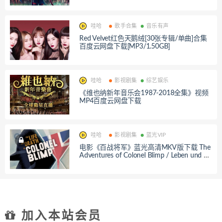
哇哈
歌手合集
音乐有声
Red Velvet红色天鹅绒[30张专辑/单曲]合集
百度云网盘下载[MP3/1.50GB]
哇哈
影视剧集
综艺娱乐
《维也纳新年音乐会1987-2018全集》视频
MP4百度云网盘下载
哇哈
影视剧集
蓝光VIP
电影《百战将军》蓝光高清MKV版下载 The
Adventures of Colonel Blimp / Leben und St
erben des Colonel Blimp 1943 The Life and
Death of Colonel Blimp 19.2G
加入本站会员