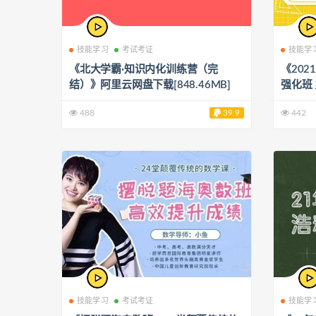
技能学习
考试考证
技能学
《北大学霸·知识内化训练营（完
《202
结）》阿里云网盘下载[848.46MB]
强化班
[46.48
488
39.9
442
技能学习
考试考证
技能学