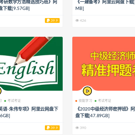
年考研数学方浩精选技巧班》阿
《一建备考》阿里云网盘下载[26
下载[9.57GB]
MB]
39.9
426
习
考试考证
技能学习
考试考证
英语-朱伟专项》阿里云网盘下
《2020中级经济师密押班》
56GB]
盘下载[47.89GB]
39.9
390