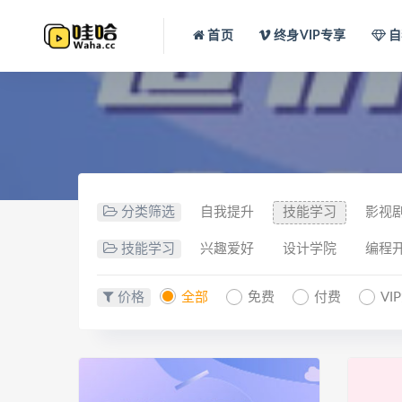
首页
终身VIP专享
自
分类筛选
自我提升
技能学习
影视
技能学习
兴趣爱好
设计学院
编程
价格
全部
免费
付费
VI