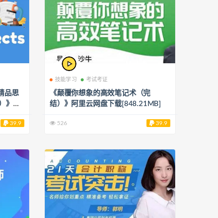
技能学习
考试考证
精品思
《颠覆你想象的高效笔记术（完
印）》阿
结）》阿里云网盘下载[848.21MB]
39.9
526
39.9