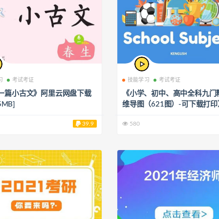
习
考试考证
技能学习
考试考证
一篇小古文》阿里云网盘下载
《小学、初中、高中全科九门
5MB]
维导图（621图）-可下载打
里云网盘下载[1.08GB]
39.9
580