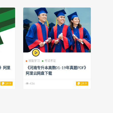
技能学习
考试考证
T》阿里
《河南专升本高数01-19年真题PDF》
阿里云网盘下载
39.9
436
39.9