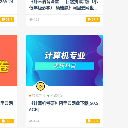
5.24
《虾米语音课堂——自然拼读2级（小
低年级必学） 杨雅静》阿里云网盘下
载[1.43GB]
39.9
422
39.9
技能学习
考试考证
阿里云网
《计算机考研》阿里云网盘下载[50.5
6GB]
39.9
424
39.9