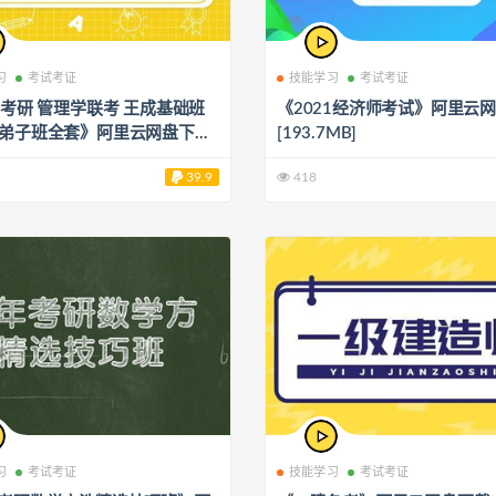
习
考试考证
技能学习
考试考证
1考研 管理学联考 王成基础班
《2021经济师考试》阿里云
 弟子班全套》阿里云网盘下载
[193.7MB]
GB]
39.9
418
习
考试考证
技能学习
考试考证