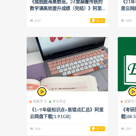
《摆脱题海奥数班，24堂颠覆传统的
《21
数学课高效提升成绩（完结）》阿里
里云网盘
云网盘下载[4.27GB]
433
39.9
388
技能学习
考试考证
技能学
《1~9年级知识点+易错点汇总》阿里
《考研
云网盘下载[1.91GB]
载[68.
366
39.9
389