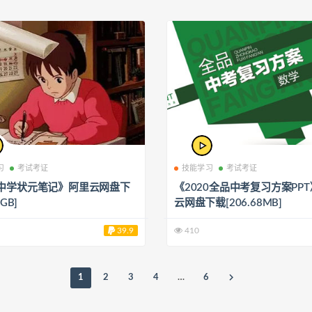
习
考试考证
技能学习
考试考证
中学状元笔记》阿里云网盘下
《2020全品中考复习方案PP
1GB]
云网盘下载[206.68MB]
39.9
410
1
2
3
4
…
6