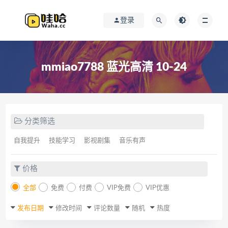
登录
mmiao7788 蓝光高清 10-24
分类筛选
自我提升
技能学习
影视剧集
音乐有声
价格
全部
免费
付费
VIP免费
VIP优惠
发布日期
修改时间
评论数量
随机
热度