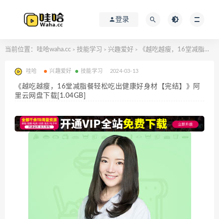
登录
当前位置：
哇哈waha.cc
技能学习
兴趣爱好
《越吃越瘦，16堂减脂餐轻松吃出健康好身材【完结】》阿里云网盘下载[1.04GB]
>
>
>
哇哈
兴趣爱好
技能学习
2024-03-13
《越吃越瘦，16堂减脂餐轻松吃出健康好身材【完结】》阿
里云网盘下载[1.04GB]