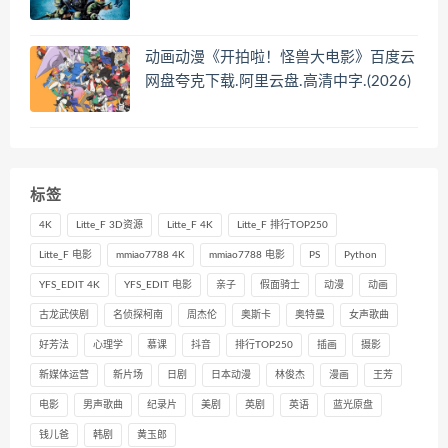
动画动漫《开拍啦！怪兽大电影》百度云
网盘夸克下载.阿里云盘.高清中字.(2026)
标签
4K
Litte_F 3D资源
Litte_F 4K
Litte_F 排行TOP250
Litte_F 电影
mmiao7788 4K
mmiao7788 电影
PS
Python
YFS_EDIT 4K
YFS_EDIT 电影
亲子
假面骑士
动漫
动画
古龙武侠剧
名侦探柯南
周杰伦
奥斯卡
奥特曼
女声歌曲
好芳法
心理学
慕课
抖音
排行TOP250
插画
摄影
新媒体运营
新片场
日剧
日本动漫
林俊杰
漫画
王芳
电影
男声歌曲
纪录片
美剧
英剧
英语
蓝光原盘
钱儿爸
韩剧
黄玉郎