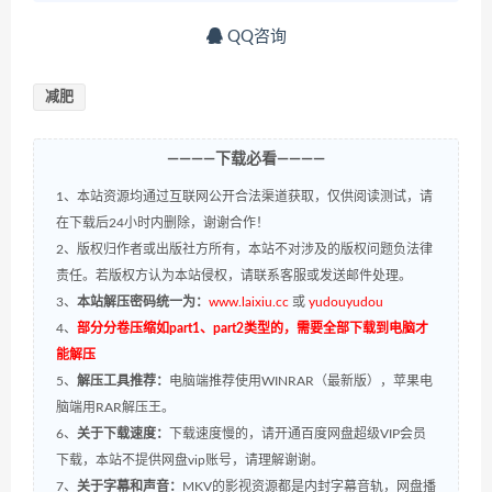
QQ咨询
减肥
————下载必看————
1、本站资源均通过互联网公开合法渠道获取，仅供阅读测试，请
在下载后24小时内删除，谢谢合作！
2、版权归作者或出版社方所有，本站不对涉及的版权问题负法律
责任。若版权方认为本站侵权，请联系客服或发送邮件处理。
3、
本站解压密码统一为：
www.laixiu.cc
或
yudouyudou
4、
部分分卷压缩如part1、part2类型的，需要全部下载到电脑才
能解压
5、
解压工具推荐：
电脑端推荐使用WINRAR（最新版），苹果电
脑端用RAR解压王。
6、
关于下载速度：
下载速度慢的，请开通百度网盘超级VIP会员
下载，本站不提供网盘vip账号，请理解谢谢。
7、
关于字幕和声音：
MKV的影视资源都是内封字幕音轨，网盘播