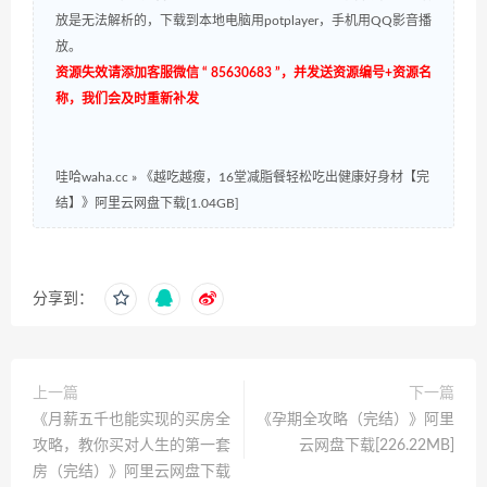
放是无法解析的，下载到本地电脑用potplayer，手机用QQ影音播
放。
资源失效请添加客服微信 “ 85630683 ”，并发送资源编号+资源名
称，我们会及时重新补发
哇哈waha.cc
»
《越吃越瘦，16堂减脂餐轻松吃出健康好身材【完
结】》阿里云网盘下载[1.04GB]
分享到：
上一篇
下一篇
《月薪五千也能实现的买房全
《孕期全攻略（完结）》阿里
攻略，教你买对人生的第一套
云网盘下载[226.22MB]
房（完结）》阿里云网盘下载