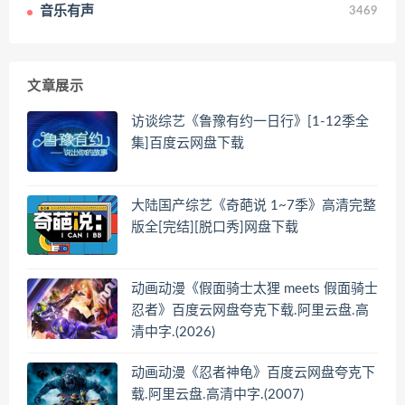
音乐有声
3469
文章展示
访谈综艺《鲁豫有约一日行》[1-12季全
集]百度云网盘下载
大陆国产综艺《奇葩说 1~7季》高清完整
版全[完结][脱口秀]网盘下载
动画动漫《假面骑士太狸 meets 假面骑士
忍者》百度云网盘夸克下载.阿里云盘.高
清中字.(2026)
动画动漫《忍者神龟》百度云网盘夸克下
载.阿里云盘.高清中字.(2007)