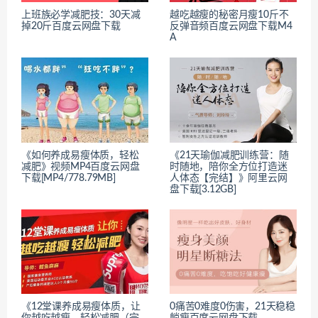
上班族必学减肥技：30天减
越吃越瘦的秘密月瘦10斤不
掉20斤百度云网盘下载
反弹音频百度云网盘下载M4
A
《如何养成易瘦体质，轻松
《21天瑜伽减肥训练营：随
减肥》视频MP4百度云网盘
时随地，陪你全方位打造迷
下载[MP4/778.79MB]
人体态【完结】》阿里云网
盘下载[3.12GB]
《12堂课养成易瘦体质，让
0痛苦0难度0伤害，21天稳稳
你越吃越瘦，轻松减肥（完
躺瘦百度云网盘下载