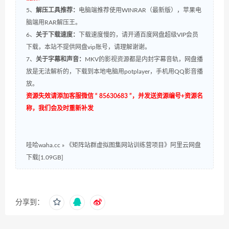
5、
解压工具推荐：
电脑端推荐使用WINRAR（最新版），苹果电
脑端用RAR解压王。
6、
关于下载速度：
下载速度慢的，请开通百度网盘超级VIP会员
下载，本站不提供网盘vip账号，请理解谢谢。
7、
关于字幕和声音：
MKV的影视资源都是内封字幕音轨，网盘播
放是无法解析的，下载到本地电脑用potplayer，手机用QQ影音播
放。
资源失效请添加客服微信 “ 85630683 ”，并发送资源编号+资源名
称，我们会及时重新补发
哇哈waha.cc
»
《矩阵站群虚拟图集网站训练营项目》阿里云网盘
下载[1.09GB]
分享到：