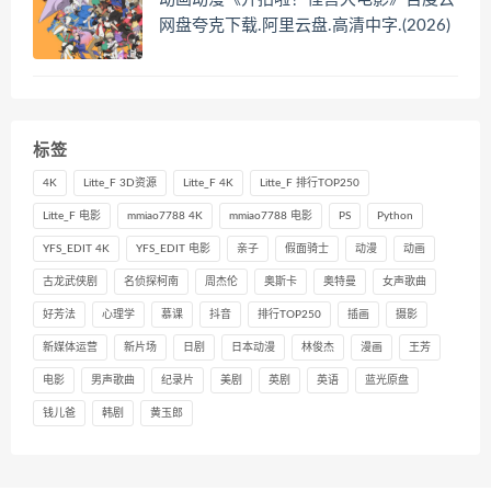
网盘夸克下载.阿里云盘.高清中字.(2026)
标签
4K
Litte_F 3D资源
Litte_F 4K
Litte_F 排行TOP250
Litte_F 电影
mmiao7788 4K
mmiao7788 电影
PS
Python
YFS_EDIT 4K
YFS_EDIT 电影
亲子
假面骑士
动漫
动画
古龙武侠剧
名侦探柯南
周杰伦
奥斯卡
奥特曼
女声歌曲
好芳法
心理学
慕课
抖音
排行TOP250
插画
摄影
新媒体运营
新片场
日剧
日本动漫
林俊杰
漫画
王芳
电影
男声歌曲
纪录片
美剧
英剧
英语
蓝光原盘
钱儿爸
韩剧
黄玉郎