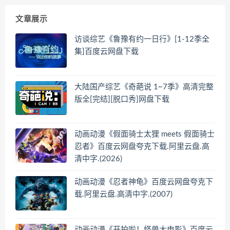
文章展示
访谈综艺《鲁豫有约一日行》[1-12季全
集]百度云网盘下载
大陆国产综艺《奇葩说 1~7季》高清完整
版全[完结][脱口秀]网盘下载
动画动漫《假面骑士太狸 meets 假面骑士
忍者》百度云网盘夸克下载.阿里云盘.高
清中字.(2026)
动画动漫《忍者神龟》百度云网盘夸克下
载.阿里云盘.高清中字.(2007)
动画动漫《开拍啦！怪兽大电影》百度云