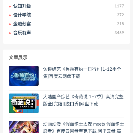
认知升级
1177
设计学院
272
金融创富
218
音乐有声
3469
文章展示
访谈综艺《鲁豫有约一日行》[1-12季全
集]百度云网盘下载
大陆国产综艺《奇葩说 1~7季》高清完整
版全[完结][脱口秀]网盘下载
动画动漫《假面骑士太狸 meets 假面骑士
忍者》百度云网盘夸克下载.阿里云盘.高