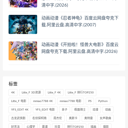
清中字.(2026)
动画动漫《忍者神龟》百度云网盘夸克下
载.阿里云盘.高清中字.(2007)
动画动漫《开拍啦！怪兽大电影》百度云
网盘夸克下载.阿里云盘.高清中字.(2026)
标签
4K
Litte_F 3D资源
Litte_F 4K
Litte_F 排行TOP250
Litte_F 电影
mmiao7788 4K
mmiao7788 电影
PS
Python
YFS_EDIT 4K
YFS_EDIT 电影
亲子
假面骑士
动漫
动画
古龙武侠剧
名侦探柯南
周杰伦
奥斯卡
奥特曼
女声歌曲
好芳法
心理学
慕课
抖音
排行TOP250
插画
摄影