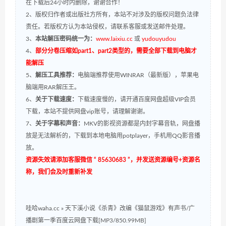
在下载后24小时内删除，谢谢合作！
2、版权归作者或出版社方所有，本站不对涉及的版权问题负法律
责任。若版权方认为本站侵权，请联系客服或发送邮件处理。
3、
本站解压密码统一为：
www.laixiu.cc
或
yudouyudou
4、
部分分卷压缩如part1、part2类型的，需要全部下载到电脑才
能解压
5、
解压工具推荐：
电脑端推荐使用WINRAR（最新版），苹果电
脑端用RAR解压王。
6、
关于下载速度：
下载速度慢的，请开通百度网盘超级VIP会员
下载，本站不提供网盘vip账号，请理解谢谢。
7、
关于字幕和声音：
MKV的影视资源都是内封字幕音轨，网盘播
放是无法解析的，下载到本地电脑用potplayer，手机用QQ影音播
放。
资源失效请添加客服微信 “ 85630683 ”，并发送资源编号+资源名
称，我们会及时重新补发
哇哈waha.cc
»
天下溪小说《杀青》改编《猫鼠游戏》有声书/广
播剧第一季百度云网盘下载[MP3/850.99MB]