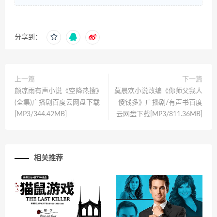
分享到：
上一篇
下一篇
颜凉雨有声小说《空降热搜》
莫晨欢小说改编《你师父我人
(全集)广播剧百度云网盘下载
傻钱多》广播剧/有声书百度
[MP3/344.42MB]
云网盘下载[MP3/811.36MB]
相关推荐