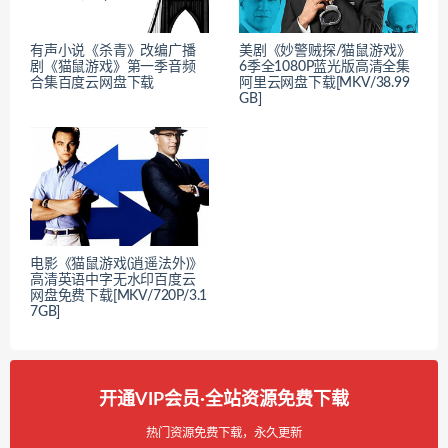
有声小说《杀青》改编广播
美剧《妙警贼探/猫鼠游戏》
剧《猫鼠游戏》第一季音频
6季全1080P蓝光版高清全集
合集百度云网盘下载
阿里云网盘下载[MKV/38.99
GB]
电影《猫鼠游戏(逍遥法外)》
高清英语中字无水印百度云
网盘免费下载[MKV/720P/3.1
7GB]
开通VIP会员·全站资源免费下载
热门资源免费下载，永久更新