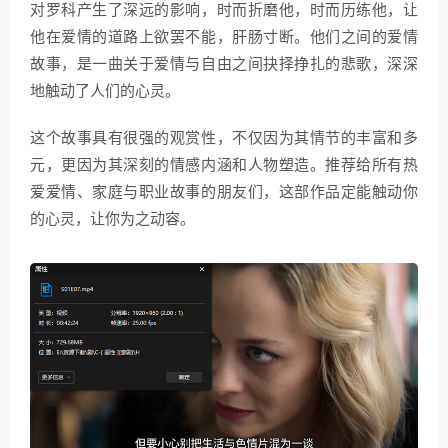
对罗科产生了深远的影响，时而折磨他，时而历练他，让
他在爱情的道路上欲罢不能，肝肠寸断。他们之间的爱情
故事，是一曲关于爱情与自由之间抉择挣扎的悲歌，深深
地触动了人们的心灵。
这个故事具有很强的观赏性，不仅因为其情节的丰富和多
元，更因为其深刻的情感内涵和人物塑造。推荐给所有热
爱爱情、家庭与职业故事的朋友们，这部作品定能触动你
的心灵，让你为之动容。