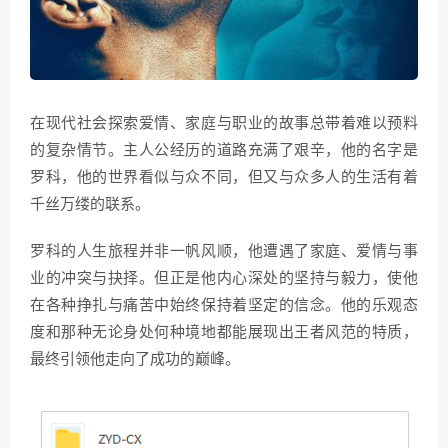
在现代社会探索爱情、家庭与职业的故事总带着难以预料
的复杂情节。主人公经历的道路充满了艰辛，他的名字是
罗科，他的世界看似与众不同，但又与众多人的生活有着
千丝万缕的联系。
罗科的人生旅程并非一帆风顺，他遭遇了家庭、爱情与事
业的冲突与抉择。但正是他内心深处的坚持与毅力，使他
在各种挣扎与痛苦中始终保持着坚定的信念。他的乐观态
度和那种无论身处何种境地都能展现出王者风范的特质，
最终引领他走向了成功的巅峰。