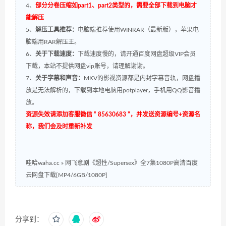
4、
部分分卷压缩如part1、part2类型的，需要全部下载到电脑才
能解压
5、
解压工具推荐：
电脑端推荐使用WINRAR（最新版），苹果电
脑端用RAR解压王。
6、
关于下载速度：
下载速度慢的，请开通百度网盘超级VIP会员
下载，本站不提供网盘vip账号，请理解谢谢。
7、
关于字幕和声音：
MKV的影视资源都是内封字幕音轨，网盘播
放是无法解析的，下载到本地电脑用potplayer，手机用QQ影音播
放。
资源失效请添加客服微信 “ 85630683 ”，并发送资源编号+资源名
称，我们会及时重新补发
哇哈waha.cc
»
网飞意剧《超性/Supersex》全7集1080P高清百度
云网盘下载[MP4/6GB/1080P]
分享到：