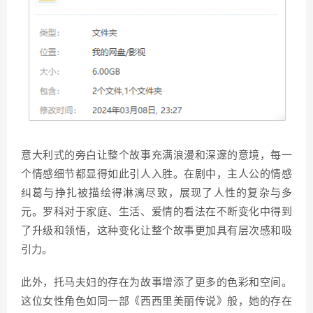
意大利式的旁白让整个故事充满浪漫和深邃的意境，每一
个情感细节都显得如此引人入胜。在剧中，主人公的情感
纠葛与挣扎被描绘得淋漓尽致，展现了人性的复杂与多
元。罗科对于家庭、生活、爱情的看法在不断变化中得到
了升级和领悟，这种变化让整个故事更加具有层次感和吸
引力。
此外，托马夫妇的存在为故事增添了更多的色彩和空间。
这位女性角色如同一部《西西里美丽传说》般，她的存在