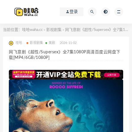
登录
当前位置：
哇哈waha.cc
影视剧集
网飞意剧《超性/Supersex》全7集1080P高清百度云网盘下载[MP4/6GB/1080P]
>
>
哇哈
影视剧集
美剧
2024-11-02
网飞意剧《超性/Supersex》全7集1080P高清百度云网盘下
载[MP4/6GB/1080P]