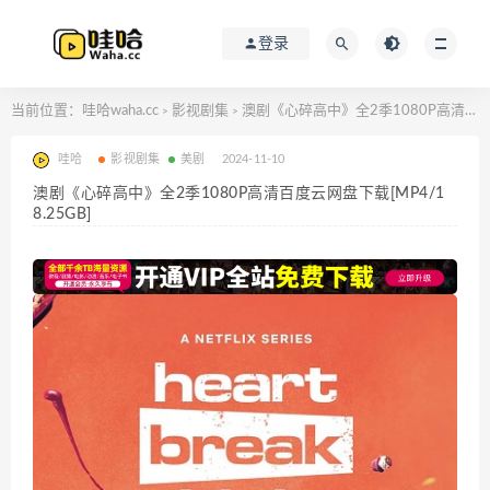
登录
当前位置：
哇哈waha.cc
影视剧集
澳剧《心碎高中》全2季1080P高清百度云网盘下载[MP4/18.25GB]
>
>
哇哈
影视剧集
美剧
2024-11-10
澳剧《心碎高中》全2季1080P高清百度云网盘下载[MP4/1
8.25GB]