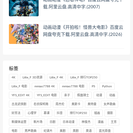
载.阿里云盘.高清中字.(2007)
动画动漫《开拍啦！怪兽大电影》百度云
网盘夸克下载.阿里云盘.高清中字.(2026)
标签
4K
Litte_F 3D资源
Litte_F 4K
Litte_F 排行TOP250
Litte_F 电影
mmiao7788 4K
mmiao7788 电影
PS
Python
YFS_EDIT 4K
YFS_EDIT 电影
亲子
假面骑士
动漫
动画
古龙武侠剧
名侦探柯南
周杰伦
奥斯卡
奥特曼
女声歌曲
好芳法
心理学
慕课
抖音
排行TOP250
插画
摄影
新媒体运营
新片场
日剧
日本动漫
林俊杰
漫画
王芳
电影
男声歌曲
纪录片
美剧
英剧
英语
蓝光原盘