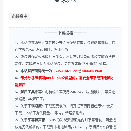
QQ咨询
心碎高中
————下载必看————
1、本站资源均通过互联网公开合法渠道获取，仅供阅读测试，请
在下载后24小时内删除，谢谢合作！
2、版权归作者或出版社方所有，本站不对涉及的版权问题负法律
责任。若版权方认为本站侵权，请联系客服或发送邮件处理。
3、
本站解压密码统一为：
www.laixiu.cc
或
yudouyudou
4、
部分分卷压缩如part1、part2类型的，需要全部下载到电脑才
能解压
5、
解压工具推荐：
电脑端推荐使用WINRAR（最新版），苹果电
脑端用RAR解压王。
6、
关于下载速度：
下载速度慢的，请开通百度网盘超级VIP会员
下载，本站不提供网盘vip账号，请理解谢谢。
7、
关于字幕和声音：
MKV的影视资源都是内封字幕音轨，网盘播
放是无法解析的，下载到本地电脑用potplayer，手机用QQ影音播