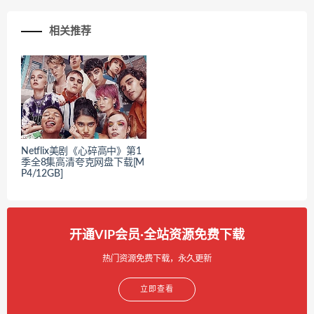
相关推荐
Netflix美剧《心碎高中》第1
季全8集高清夸克网盘下载[M
P4/12GB]
开通VIP会员·全站资源免费下载
热门资源免费下载，永久更新
立即查看