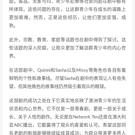
题。毒品、无家可归、青少年犯罪等社会问题在剧中都有
所体现。这些问题的存在，让这群青少年在成长的道路上
更加艰难。然而，正是这些经历，让他们更加坚强、成
熟。
此外，宗教、教育、家庭等话题也在剧中得到了探讨。这
些话题的深入挖掘，让观众更加了解这群青少年的内心世
界。
在这部剧中，Quinni和Sasha以及Missy等角色也各自有着
鲜明的个性和故事线。尽管Sasha在剧中的表现让人有些失
望，但其他角色的故事线仍然吸引着观众的眼球。
这部剧的成功之处在于它真实地反映了澳洲青少年的生活
状态和内心世界。它不仅是一部青春剧，更是一部关于成
长、关于人性的剧作。无论是在Network Ten还是在澳大利
亚ABC播出，它都赢得了观众的喜爱和认可。希望这部同
名老剧的新版能够继续延续其成功，为观众带来更多感人