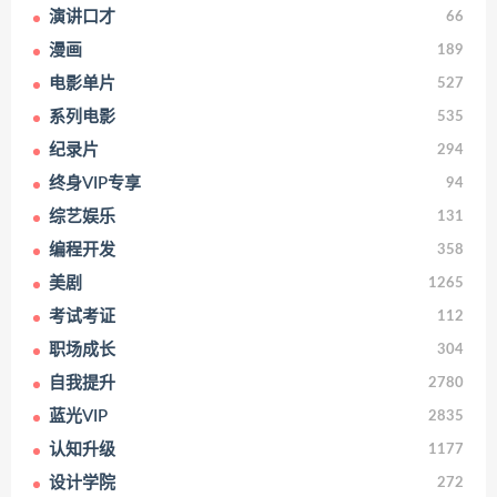
演讲口才
66
漫画
189
电影单片
527
系列电影
535
纪录片
294
终身VIP专享
94
综艺娱乐
131
编程开发
358
美剧
1265
考试考证
112
职场成长
304
自我提升
2780
蓝光VIP
2835
认知升级
1177
设计学院
272