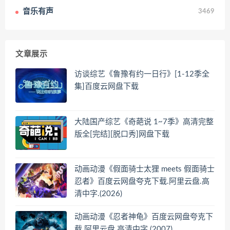
音乐有声
3469
文章展示
访谈综艺《鲁豫有约一日行》[1-12季全
集]百度云网盘下载
大陆国产综艺《奇葩说 1~7季》高清完整
版全[完结][脱口秀]网盘下载
动画动漫《假面骑士太狸 meets 假面骑士
忍者》百度云网盘夸克下载.阿里云盘.高
清中字.(2026)
动画动漫《忍者神龟》百度云网盘夸克下
载.阿里云盘.高清中字.(2007)