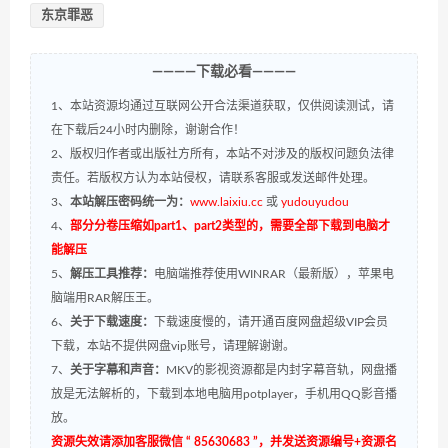
东京罪恶
————下载必看————
1、本站资源均通过互联网公开合法渠道获取，仅供阅读测试，请
在下载后24小时内删除，谢谢合作！
2、版权归作者或出版社方所有，本站不对涉及的版权问题负法律
责任。若版权方认为本站侵权，请联系客服或发送邮件处理。
3、
本站解压密码统一为：
www.laixiu.cc
或
yudouyudou
4、
部分分卷压缩如part1、part2类型的，需要全部下载到电脑才
能解压
5、
解压工具推荐：
电脑端推荐使用WINRAR（最新版），苹果电
脑端用RAR解压王。
6、
关于下载速度：
下载速度慢的，请开通百度网盘超级VIP会员
下载，本站不提供网盘vip账号，请理解谢谢。
7、
关于字幕和声音：
MKV的影视资源都是内封字幕音轨，网盘播
放是无法解析的，下载到本地电脑用potplayer，手机用QQ影音播
放。
资源失效请添加客服微信 “ 85630683 ”，并发送资源编号+资源名