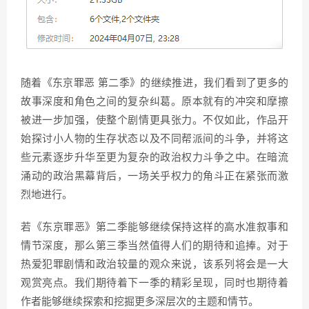
随着《东京罪恶 第二季》的继续推进，我们看到了更多的
故事深度和角色之间的复杂纠葛。原本就有的冲突和摩擦
被进一步加强，使整个剧情更具张力。不仅如此，作品开
始探讨小人物的生存状态以及不同帮派间的斗争，并将这
些元素逐步升华至更为复杂的政治权力斗争之中。在暗流
涌动的政治黑幕背后，一场关乎权力的角斗正在紧张而激
烈地进行。
若《东京罪恶》第二季能够继续保持这样的高水准叙事和
情节深度，那么第三季当然值得人们的期待和追捧。对于
热爱犯罪剧情和政治较量的观众来说，该系列将会是一大
观赏亮点。我们期待着下一季的精彩呈现，同时也期待着
作者能够继续探索和挖掘更多深层次的主题和情节。