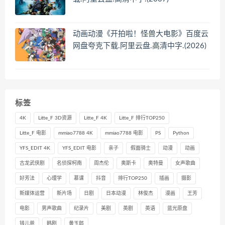
动画动漫《开拍啦！怪兽大电影》百度云
网盘夸克下载.阿里云盘.高清中字.(2026)
标签
4K
Litte_F 3D资源
Litte_F 4K
Litte_F 排行TOP250
Litte_F 电影
mmiao7788 4K
mmiao7788 电影
PS
Python
YFS_EDIT 4K
YFS_EDIT 电影
亲子
假面骑士
动漫
动画
古龙武侠剧
名侦探柯南
周杰伦
奥斯卡
奥特曼
女声歌曲
好芳法
心理学
慕课
抖音
排行TOP250
插画
摄影
新媒体运营
新片场
日剧
日本动漫
林俊杰
漫画
王芳
电影
男声歌曲
纪录片
美剧
英剧
英语
蓝光原盘
钱儿爸
韩剧
黄玉郎