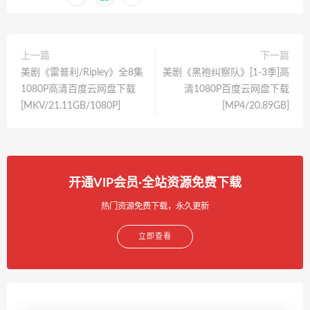
上一篇
下一篇
美剧《雷普利/Ripley》全8集
美剧《黑袍纠察队》[1-3季]高
1080P高清百度云网盘下载
清1080P百度云网盘下载
[MKV/21.11GB/1080P]
[MP4/20.89GB]
开通VIP会员·全站资源免费下载
热门资源免费下载，永久更新
立即查看