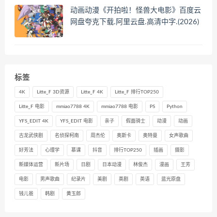
动画动漫《开拍啦！怪兽大电影》百度云
网盘夸克下载.阿里云盘.高清中字.(2026)
标签
4K
Litte_F 3D资源
Litte_F 4K
Litte_F 排行TOP250
Litte_F 电影
mmiao7788 4K
mmiao7788 电影
PS
Python
YFS_EDIT 4K
YFS_EDIT 电影
亲子
假面骑士
动漫
动画
古龙武侠剧
名侦探柯南
周杰伦
奥斯卡
奥特曼
女声歌曲
好芳法
心理学
慕课
抖音
排行TOP250
插画
摄影
新媒体运营
新片场
日剧
日本动漫
林俊杰
漫画
王芳
电影
男声歌曲
纪录片
美剧
英剧
英语
蓝光原盘
钱儿爸
韩剧
黄玉郎