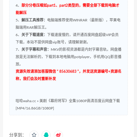
4、
部分分卷压缩如part1、part2类型的，需要全部下载到电脑才
能解压
5、
解压工具推荐：
电脑端推荐使用WINRAR（最新版），苹果电
脑端用RAR解压王。
6、
关于下载速度：
下载速度慢的，请开通百度网盘超级VIP会员
下载，本站不提供网盘vip账号，请理解谢谢。
7、
关于字幕和声音：
MKV的影视资源都是内封字幕音轨，网盘播
放是无法解析的，下载到本地电脑用potplayer，手机用QQ影音播
放。
资源失效请添加客服微信 “ 85630683 ”，并发送资源编号+资源名
称，我们会及时重新补发
哇哈waha.cc
»
美剧《幕府将军》全集1080P高清百度云网盘下载
[MP4/16.86GB/1080P]
分享到：