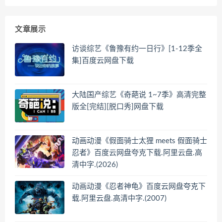
文章展示
访谈综艺《鲁豫有约一日行》[1-12季全
集]百度云网盘下载
大陆国产综艺《奇葩说 1~7季》高清完整
版全[完结][脱口秀]网盘下载
动画动漫《假面骑士太狸 meets 假面骑士
忍者》百度云网盘夸克下载.阿里云盘.高
清中字.(2026)
动画动漫《忍者神龟》百度云网盘夸克下
载.阿里云盘.高清中字.(2007)