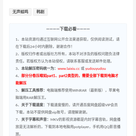
无声蛙鸣
韩剧
————下载必看————
1、本站资源均通过互联网公开合法渠道获取，仅供阅读测试，请
在下载后24小时内删除，谢谢合作！
2、版权归作者或出版社方所有，本站不对涉及的版权问题负法律
责任。若版权方认为本站侵权，请联系客服或发送邮件处理。
3、
本站解压密码统一为：
www.laixiu.cc
或
yudouyudou
4、
部分分卷压缩如part1、part2类型的，需要全部下载到电脑才
能解压
5、
解压工具推荐：
电脑端推荐使用WINRAR（最新版），苹果电
脑端用RAR解压王。
6、
关于下载速度：
下载速度慢的，请开通百度网盘超级VIP会员
下载，本站不提供网盘vip账号，请理解谢谢。
7、
关于字幕和声音：
MKV的影视资源都是内封字幕音轨，网盘播
放是无法解析的，下载到本地电脑用potplayer，手机用QQ影音播
放。