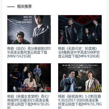
相关推荐
韩剧《自白》高分悬疑剧(201
韩剧《无路可走：轮盘赌》
9)高清全集阿里云网盘下载
全8集韩语中字高清1080P百
[MKV/14.21GB]
度云网盘下载[MP4/9.20GB]
韩剧《来魔女食堂吧》奇幻/
韩剧《秘密森林》1-2季[豆瓣
韩版8号当铺(2021)高清全集
9.3分](2017-2020)高清全集
阿里云网盘下载[MKV/10.2G
阿里云网盘下载[MP4/51.78G
B]
B]