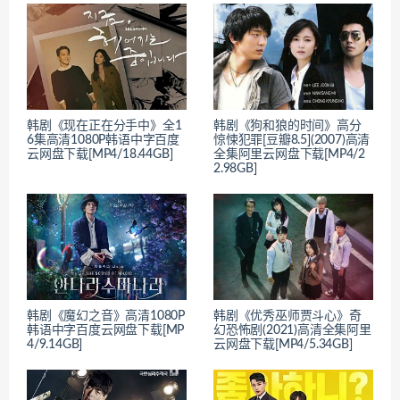
韩剧《现在正在分手中》全1
韩剧《狗和狼的时间》高分
6集高清1080P韩语中字百度
惊悚犯罪[豆瓣8.5](2007)高清
云网盘下载[MP4/18.44GB]
全集阿里云网盘下载[MP4/2
2.98GB]
韩剧《魔幻之音》高清1080P
韩剧《优秀巫师贾斗心》奇
韩语中字百度云网盘下载[MP
幻恐怖剧(2021)高清全集阿里
4/9.14GB]
云网盘下载[MP4/5.34GB]