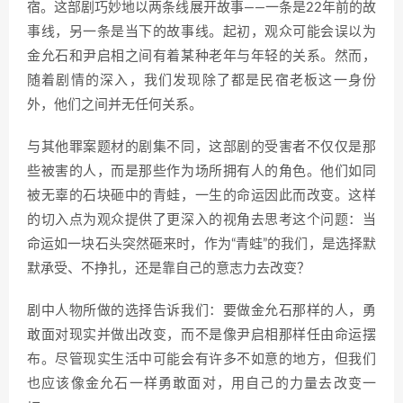
宿。这部剧巧妙地以两条线展开故事——一条是22年前的故
事线，另一条是当下的故事线。起初，观众可能会误以为
金允石和尹启相之间有着某种老年与年轻的关系。然而，
随着剧情的深入，我们发现除了都是民宿老板这一身份
外，他们之间并无任何关系。
与其他罪案题材的剧集不同，这部剧的受害者不仅仅是那
些被害的人，而是那些作为场所拥有人的角色。他们如同
被无辜的石块砸中的青蛙，一生的命运因此而改变。这样
的切入点为观众提供了更深入的视角去思考这个问题：当
命运如一块石头突然砸来时，作为“青蛙”的我们，是选择默
默承受、不挣扎，还是靠自己的意志力去改变？
剧中人物所做的选择告诉我们：要做金允石那样的人，勇
敢面对现实并做出改变，而不是像尹启相那样任由命运摆
布。尽管现实生活中可能会有许多不如意的地方，但我们
也应该像金允石一样勇敢面对，用自己的力量去改变一