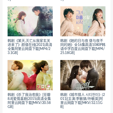
韩剧《某天,灭亡从我家玄关
韩剧《她的日与夜 昼与夜不
进来了》颜值在线(2021)高清
同的她》全16集高清1080P韩
全集阿里云网盘下载[MP4/2
语中字百度云网盘下载[MP4/
3.1GB]
25.18GB]
韩剧《杀了我治愈我》[豆瓣
韩剧《城市猎人 시티헌터》(2
8.8]爱情喜剧(2015)高清全集
011)[主演:李敏镐/朴敏英]阿
阿里云网盘下载[MKV/20.58
里云网盘下载[MKV/32.11G
GB]
B]