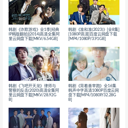
韩剧《诈欺游戏》全1季[经典
韩剧《准和准(2023)》[全8集]
IP韩版翻拍](2014)高清全集阿
[1080P高清]百度云网盘下载
里云网盘下载[MKV/6.54GB]
[MP4/1080P/3.91GB]
韩剧《飞吧开天龙》律师与
韩剧《背着善宰跑》全16集
警察的反击(2020)高清全集阿
韩声中字高清1080P百度云网
里云网盘下载[MKV/28.92G
盘下载[MP4/1080P/32.28G
B]
B]