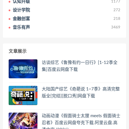
认知升级
1177
设计学院
272
金融创富
218
音乐有声
3469
文章展示
访谈综艺《鲁豫有约一日行》[1-12季全
集]百度云网盘下载
大陆国产综艺《奇葩说 1~7季》高清完整
版全[完结][脱口秀]网盘下载
动画动漫《假面骑士太狸 meets 假面骑士
忍者》百度云网盘夸克下载.阿里云盘.高