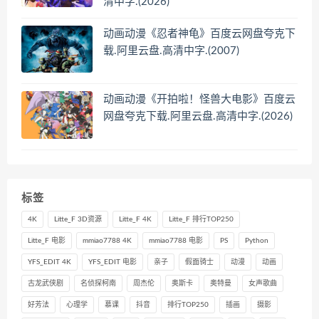
清中字.(2026)
动画动漫《忍者神龟》百度云网盘夸克下
载.阿里云盘.高清中字.(2007)
动画动漫《开拍啦！怪兽大电影》百度云
网盘夸克下载.阿里云盘.高清中字.(2026)
标签
4K
Litte_F 3D资源
Litte_F 4K
Litte_F 排行TOP250
Litte_F 电影
mmiao7788 4K
mmiao7788 电影
PS
Python
YFS_EDIT 4K
YFS_EDIT 电影
亲子
假面骑士
动漫
动画
古龙武侠剧
名侦探柯南
周杰伦
奥斯卡
奥特曼
女声歌曲
好芳法
心理学
慕课
抖音
排行TOP250
插画
摄影