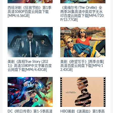
西班牙剧《狂放节拍》第1季
《奥维尔号/The Orville》全
高清1080P百度云网盘下载
两季26集高清中英双字无水
[MP4/6.56GB]
印百度云网盘下载[MP4/720
P/13.77GB]
美剧《真相True Story (202
美剧《绝望写手》[两季合集]
1)》高清1080P中文字幕百度
高清百度云网盘下载[MP4/1
云网盘下载[MP4/4.43GB]
2.43GB]
DC《明日传奇》第1-5季高清
HBO美剧《迷离劫》第1季高