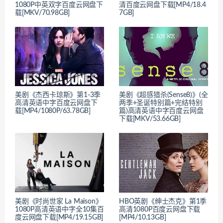
1080P中英双字百度云网盘下
清百度云网盘下载[MP4/18.4
载[MKV/70.98GB]
7GB]
美剧《杰西卡琼斯》第1-3季
美剧《超感猎杀(Sense8)》(全
高清英语中字百度云网盘下
两季+圣诞特别篇+完结特别
载[MP4/1080P/63.78GB]
篇)高清英语中字百度云网盘
下载[MKV/53.66GB]
美剧《时尚世家 La Maison》
HBO英剧《绅士杰克》第1季
1080P高清英语中字全10集百
高清1080P百度云网盘下载
度云网盘下载[MP4/19.15GB]
[MP4/10.13GB]