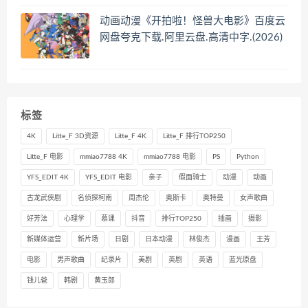
动画动漫《开拍啦！怪兽大电影》百度云
网盘夸克下载.阿里云盘.高清中字.(2026)
标签
4K
Litte_F 3D资源
Litte_F 4K
Litte_F 排行TOP250
Litte_F 电影
mmiao7788 4K
mmiao7788 电影
PS
Python
YFS_EDIT 4K
YFS_EDIT 电影
亲子
假面骑士
动漫
动画
古龙武侠剧
名侦探柯南
周杰伦
奥斯卡
奥特曼
女声歌曲
好芳法
心理学
慕课
抖音
排行TOP250
插画
摄影
新媒体运营
新片场
日剧
日本动漫
林俊杰
漫画
王芳
电影
男声歌曲
纪录片
美剧
英剧
英语
蓝光原盘
钱儿爸
韩剧
黄玉郎