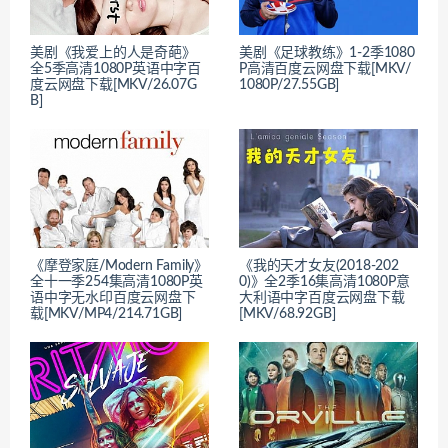
美剧《我爱上的人是奇葩》
美剧《足球教练》1-2季1080
全5季高清1080P英语中字百
P高清百度云网盘下载[MKV/
度云网盘下载[MKV/26.07G
1080P/27.55GB]
B]
《摩登家庭/Modern Family》
《我的天才女友(2018-202
全十一季254集高清1080P英
0)》全2季16集高清1080P意
语中字无水印百度云网盘下
大利语中字百度云网盘下载
载[MKV/MP4/214.71GB]
[MKV/68.92GB]