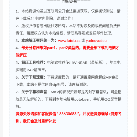
————下载必看————
1、本站资源均通过互联网公开合法渠道获取，仅供阅读测试，请
在下载后24小时内删除，谢谢合作！
2、版权归作者或出版社方所有，本站不对涉及的版权问题负法律
责任。若版权方认为本站侵权，请联系客服或发送邮件处理。
3、
本站解压密码统一为：
www.laixiu.cc
或
yudouyudou
4、
部分分卷压缩如part1、part2类型的，需要全部下载到电脑才
能解压
5、
解压工具推荐：
电脑端推荐使用WINRAR（最新版），苹果电
脑端用RAR解压王。
6、
关于下载速度：
下载速度慢的，请开通百度网盘超级VIP会员
下载，本站不提供网盘vip账号，请理解谢谢。
7、
关于字幕和声音：
MKV的影视资源都是内封字幕音轨，网盘播
放是无法解析的，下载到本地电脑用potplayer，手机用QQ影音播
放。
资源失效请添加客服微信 “ 85630683 ”，并发送资源编号+资源名
称，我们会及时重新补发