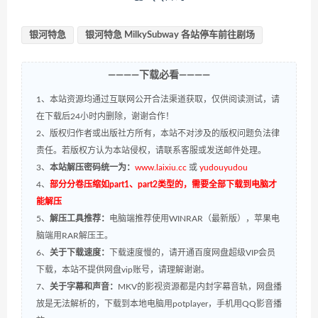
银河特急
银河特急 MilkySubway 各站停车前往剧场
————下载必看————
1、本站资源均通过互联网公开合法渠道获取，仅供阅读测试，请
在下载后24小时内删除，谢谢合作！
2、版权归作者或出版社方所有，本站不对涉及的版权问题负法律
责任。若版权方认为本站侵权，请联系客服或发送邮件处理。
3、
本站解压密码统一为：
www.laixiu.cc
或
yudouyudou
4、
部分分卷压缩如part1、part2类型的，需要全部下载到电脑才
能解压
5、
解压工具推荐：
电脑端推荐使用WINRAR（最新版），苹果电
脑端用RAR解压王。
6、
关于下载速度：
下载速度慢的，请开通百度网盘超级VIP会员
下载，本站不提供网盘vip账号，请理解谢谢。
7、
关于字幕和声音：
MKV的影视资源都是内封字幕音轨，网盘播
放是无法解析的，下载到本地电脑用potplayer，手机用QQ影音播