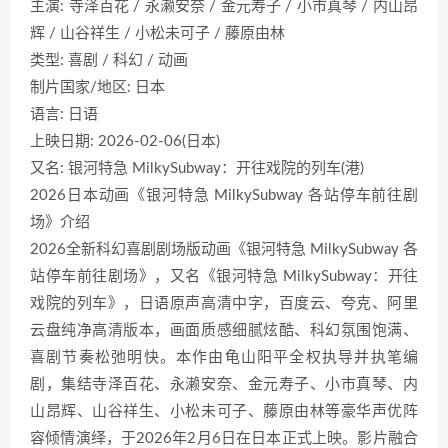
主演: 寺泽百花 / 永濑安奈 / 金元寿子 / 小市真琴 / 内山昂
辉 / 山谷祥生 / 小松未可子 / 藤原由林
类型: 喜剧 / 科幻 / 动画
制片国家/地区: 日本
语言: 日语
上映日期: 2026-02-06(日本)
又名: 银河特急 MilkySubway：开往戏院的列车(港)
2026日本动画《银河特急 MilkySubway 各站停车前往剧
场》介绍
2026全新科幻喜剧剧场版动画《银河特急 MilkySubway 各
站停车前往剧场》，又名《银河特急 MilkySubway：开往
戏院的列车》，日语原声高清中字，百度云、夸克、阿里
云盘纯净高清版本，画面质感细腻炫酷、科幻氛围饱满、
喜剧节奏松弛明快。本作由龟山阳平全权执导并执笔编
剧，集结寺泽百花、永濑安奈、金元寿子、小市真琴、内
山昂辉、山谷祥生、小松未可子、藤原由林等豪华声优阵
容倾情演绎，于2026年2月6日在日本正式上映。影片融合