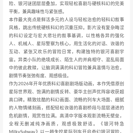
险、银河谜团层层叠加，实现轻松喜剧与硬核科幻的完美
平衡，兼具趣味性与紧张感。
本作最大亮点是鲜活多元的人设与轻松治愈的轻科幻叙事
风格，跳出传统硬核科幻的沉重压抑。影片没有复杂晦涩
的科幻设定与宏大悲壮的叙事基调，以性格各异的强化
人、机械人、星际警察为核心，用生活化的对话、诙谐的
互动、紧张又欢乐的冒险日常，构建独特的银河喜剧宇
宙。异类小队的绝境成长、陌生人的并肩相守、混乱局面
中的彼此救赎，让脑洞满满的科幻冒险兼具温情与治愈，
剧情节奏张弛有度、观感极佳。
作为2026年开年优质科幻喜剧剧场版动画，本作凭借原创
星际世界观、饱满的剧情反转、豪华主创声优阵容收获超
高口碑。精致炫酷的科幻画面、流畅的列车大场面、细腻
的人物情绪刻画，搭配轻松诙谐的喜剧桥段与层层递进的
危机剧情，观赏性拉满。高清中字版本观影流畅无壁垒，
全程无删减纯净画质，观感极致舒适。《银河特急
MilkySubway》以一趟失控星际列车开启奇幻银河冒险，