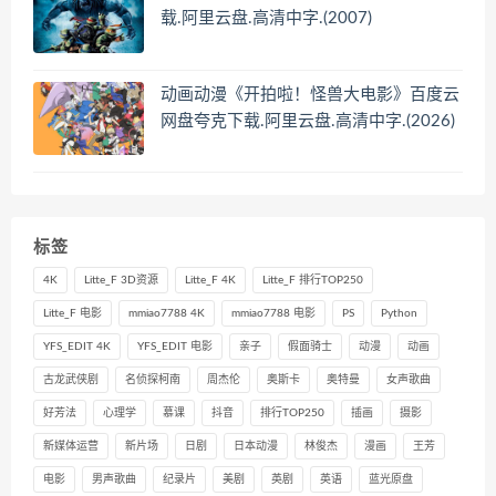
载.阿里云盘.高清中字.(2007)
动画动漫《开拍啦！怪兽大电影》百度云
网盘夸克下载.阿里云盘.高清中字.(2026)
标签
4K
Litte_F 3D资源
Litte_F 4K
Litte_F 排行TOP250
Litte_F 电影
mmiao7788 4K
mmiao7788 电影
PS
Python
YFS_EDIT 4K
YFS_EDIT 电影
亲子
假面骑士
动漫
动画
古龙武侠剧
名侦探柯南
周杰伦
奥斯卡
奥特曼
女声歌曲
好芳法
心理学
慕课
抖音
排行TOP250
插画
摄影
新媒体运营
新片场
日剧
日本动漫
林俊杰
漫画
王芳
电影
男声歌曲
纪录片
美剧
英剧
英语
蓝光原盘