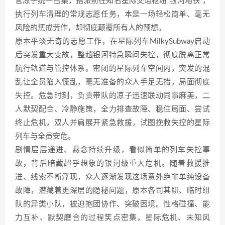
官凉子统一召集，指派前往知名星际交通枢纽“银河地铁”，
执行列车清理的常规志愿任务，本是一场轻松简单、毫无
风险的惩戒劳作，却彻底颠覆所有人的预想。
原本平淡无奇的志愿工作，在星际列车MilkySubway启动
后突发重大变故，整趟银河特急瞬间失控，彻底脱离正常
航行轨道与管控体系。密闭的星际列车空间内，突发的混
乱让全员陷入慌乱，毫无准备的众人手足无措，局面彻底
失控。危急时刻，负责带队的凉子迅速联动同事麻美，二
人默契配合、冷静施策，全力排查故障、稳住局面、尝试
终止危机，双人并肩展开紧急救援，试图挽救失控的星际
列车与全员安危。
剧情层层递进、悬念持续升级，看似简单的列车失控事
故，背后暗藏超乎想象的银河级重大危机。随着救援推
进、线索不断浮现，众人逐渐发现这场意外绝非单纯设备
故障，潜藏着更深层的隐秘问题，原本各司其职、临时组
队的异类小队，被迫抱团协作、突破困境。性格碰撞、能
力互补、默契磨合的过程笑点密集，星际危机、未知风