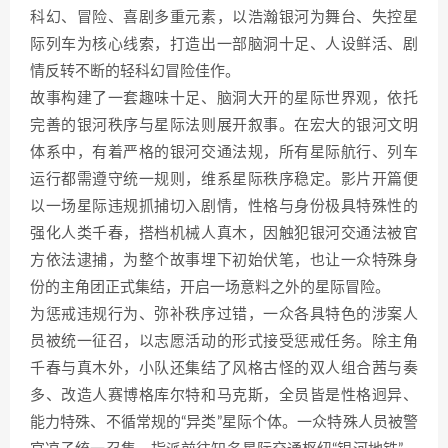
科幻、冒险、喜剧多重元素，以浩瀚银河为舞台、失控星
际列车为核心线索，打造出一部脑洞十足、人设鲜活、剧
情反转不断的轻科幻冒险佳作。
故事构建了一套趣味十足、脑洞大开的星际世界观，依托
完善的银河秩序与星际法则展开叙事。在宏大的银河文明
体系中，有着严格的银河交通法规，所有星际航行、列车
运行都需遵守统一规则，维系星际秩序稳定。影片开篇便
以一场星际违规抓捕切入剧情，性格与身份极具特殊性的
强化人类千春，搭档机械人真木，因触犯银河交通法被官
方依法逮捕，为整个故事埋下初始伏笔，也让一众特殊身
份的主角团正式集结，开启一场意料之外的星际冒险。
为惩戒违规行为、弥补秩序过错，一众各具特色的涉案人
员被统一征召，以志愿活动的形式接受惩戒任务。除主角
千春与真木外，小队还集结了风格古怪的双人组合茜与奏
多、改造人赛博格库尔特和马克斯，全员皆是性格迥异、
能力特殊、不循常规的“异类”星际个体。一众特殊人员被警