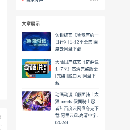
文章展示
访谈综艺《鲁豫有约一
日行》[1-12季全集]百
度云网盘下载
大陆国产综艺《奇葩说
1~7季》高清完整版全
[完结][脱口秀]网盘下
载
动画动漫《假面骑士太
狸 meets 假面骑士忍
者》百度云网盘夸克下
载.阿里云盘.高清中字.
篇
(2026)
.