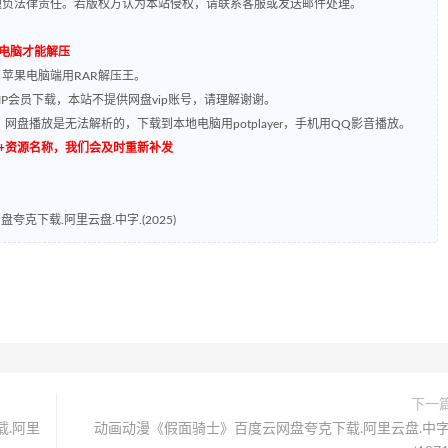
题负法律责任。若版权方认为本站侵权，请联系客服或发送邮件处理。
到电脑才能解压
，苹果电脑端用RAR解压王。
P会员下载，本站不提供网盘vip账号，请理解谢谢。
网盘播放是无法解析的，下载到本地电脑用potplayer，手机用QQ影音播放。
源编号+资源名称，我们会及时重新补发
克下载.阿里云盘.中字.(2025)
下一
.阿里
动画动漫《假面骑士》百度云网盘夸克下载.阿里云盘.中字