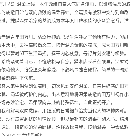
田万川君》温柔上线，本作改编自高人气同名漫画，以细腻温柔的叙
人的疲惫日常与双向救赎的温柔羁绊。全篇没有激烈冲突与狗血剧
拉扯，凭借温柔治愈的基调成为本年度口碑极佳的小众治愈番，适
的普通青年田万川。枯燥压抑的职场生活耗尽了他所有精力，紧绷
的生活中，去往猫咖做义工，陪伴温柔慵懒的猫咪，成为田万川唯
他得以暂时卸下生活重担，抚平内心疲惫，寻得片刻安稳与松弛。
，始终紧绷着自己，不懂放松与自愈。猫咖店长看在眼里，温柔劝
着依赖他人、接受温柔与偏爱，不必凡事独自硬撑。简单的一句劝
温柔羁绊埋下伏笔。
秘客人来生偶然到访猫咖，初次见到安静温柔、自带易碎感的田万
松弛、渴望被呵护的内心，出人意料地将温柔疲惫的田万川视作小
一场奇妙治愈、温柔双向奔赴的特殊羁绊，自此正式开启。
自我和解与双向救赎，用细腻的日常细节治愈当代人的精神内耗。
挚，没有跌宕起伏的剧情反转，却以最朴素的温柔打动人心。精准
，通过一段奇妙的温柔羁绊，诠释放松自我、接纳温柔、学会依赖
的2025年度优质新作。