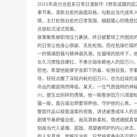
2025年高分治愈系日常日漫新作《想变成猫的
事节奏、清新治愈的画面风格，勾勒出当代成年
情，主打松弛治愈的日常氛围、细腻暖心的情感
合放松沉浸式观看。
故事聚焦被职场压力裹挟、终日被繁琐工作困扰
的日常让他身心俱疲、无处松弛。而在枯燥忙碌
一的情绪慰藉与精神避风港。在猫咪的陪伴下，
长久习惯独自硬扛、不善示弱依赖他人的田万川
慰他，希望他能够学会卸下防备、松弛自我，学
导，轻轻点醒了深陷内耗的田万川，也为后续的
命运的邂逅悄然降临，某天，一位气质独特的神
川，便生出别样的情愫。他一眼看穿田万川渴望
猫一般，直白道出想要领养他、守护他的心意。
整部作品以极致温柔的视角，讲述疲惫成年人的
剧情节奏舒缓治愈、画风清新柔和、情感细腻真
刻画当代人紧绷、孤独、渴望被呵护的内心状态
的人生真谛，是解压治愈、日常纯爱番中不可错过