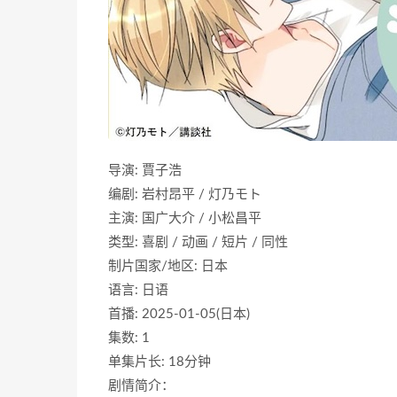
导演: 賈子浩
编剧: 岩村昂平 / 灯乃モト
主演: 国广大介 / 小松昌平
类型: 喜剧 / 动画 / 短片 / 同性
制片国家/地区: 日本
语言: 日语
首播: 2025-01-05(日本)
集数: 1
单集片长: 18分钟
剧情简介：