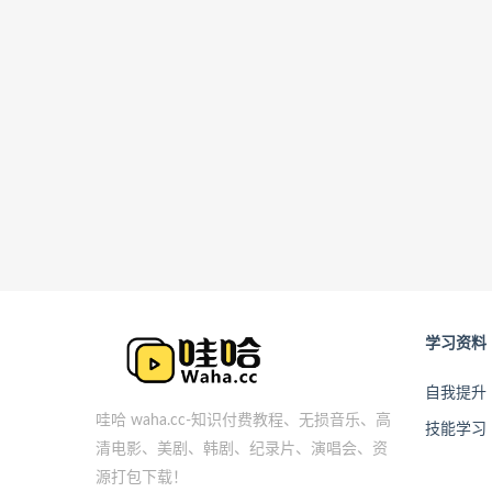
学习资料
自我提升
哇哈 waha.cc-知识付费教程、无损音乐、高
技能学习
清电影、美剧、韩剧、纪录片、演唱会、资
源打包下载！