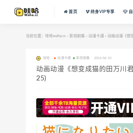
首页
终身VIP专享
自
当前位置：
哇哈waha.cc
影视剧集
动漫卡通
动画动漫《想变
>
>
>
哇哈
动漫卡通
影视剧集
2026-06-10
动画动漫《想变成猫的田万川君》
25)