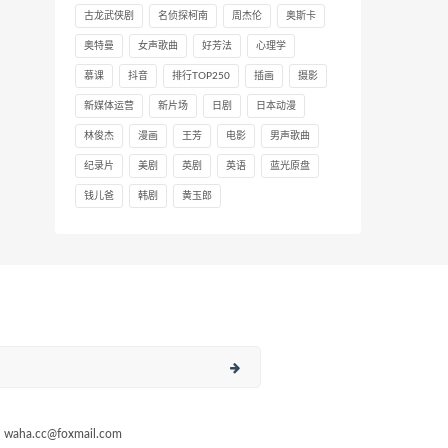
古龙武侠剧
名侦探柯南
周杰伦
奥斯卡
奥特曼
女声歌曲
好芳法
心理学
慕课
抖音
排行TOP250
插画
摄影
新媒体运营
新片场
日剧
日本动漫
林俊杰
漫画
王芳
电影
男声歌曲
纪录片
美剧
英剧
英语
蓝光原盘
钱儿爸
韩剧
黄玉郎
a.cc@foxmail.com