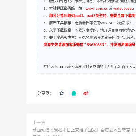
2、版权归作者或出版社方所有，本站不对涉及的版权问
3、
本站解压密码统一为：
www.laixiu.cc
或
yudouyudou
4、
部分分卷压缩如part1、part2类型的，需要全部下载
5、
解压工具推荐：
电脑端推荐使用WINRAR（最新版）
6、
关于下载速度：
下载速度慢的，请开通百度网盘超级VI
7、
关于字幕和声音：
MKV的影视资源都是内封字幕音轨，
资源失效请添加客服微信 “ 85630683 ”，并发送资
哇哈waha.cc
»
动画动漫《想变成猫的田万川君》百度云网盘夸
分享到：
上一篇
动画动漫《我把末日上交给了国家》百度云网盘夸克下载