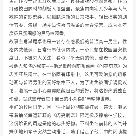
全。作为一部主打反差治愈、青春甜趣的校园喜剧，作品
打破校园题材的刻板人设壁垒，聚焦内向宅系少年与人气
辣妹的奇妙羁绊，以细腻清新的日常叙事、轻松搞笑的剧
情节奏，演绎一场充满惊喜与温柔的青春爱恋，成为本年
度极具氛围感的黑马校园番。
故事主角濑尾卓也是一名存在感极低的普通高一男生，性
格内敛低调，日常行事低调内敛，一心只想在校园里安稳
度日、不被旁人关注。看似平平无奇的他，藏着一个不愿
被他人知晓的秘密——他是低龄向萌系动画《闪亮萌宠》的
忠实狂热粉丝。在世俗固有印象中，这类可爱治愈的萌系
动画与普通男生的喜好格格不入，为了避免被同学调侃议
论，濑尾一直小心翼翼隐藏自己的爱好，将这份热爱独自
珍藏，默默坚守着属于自己的小众喜好与精神世界。
平静的校园日常，因一件小周边彻底被打破。某天，濑尾
带着抽奖幸运斩获的《闪亮萌宠》限定橡皮擦前往学校，
这份珍贵的周边是他的心头好物。不料坐在前排的人气辣
妹伊地知琴子突然主动搭话，随手借走了他手中的闪萌橡