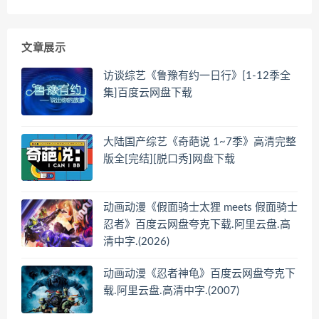
文章展示
访谈综艺《鲁豫有约一日行》[1-12季全
集]百度云网盘下载
大陆国产综艺《奇葩说 1~7季》高清完整
版全[完结][脱口秀]网盘下载
动画动漫《假面骑士太狸 meets 假面骑士
忍者》百度云网盘夸克下载.阿里云盘.高
清中字.(2026)
动画动漫《忍者神龟》百度云网盘夸克下
载.阿里云盘.高清中字.(2007)