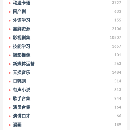
动漫卡通
3727
国产剧
633
外语学习
155
尝鲜资源
2106
影视剧集
10807
技能学习
1657
摄影摄像
101
新媒体运营
263
无损音乐
1484
日韩剧
514
有声小说
813
歌手合集
944
演员合集
164
演讲口才
66
漫画
189