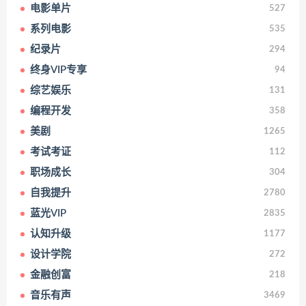
电影单片
527
系列电影
535
纪录片
294
终身VIP专享
94
综艺娱乐
131
编程开发
358
美剧
1265
考试考证
112
职场成长
304
自我提升
2780
蓝光VIP
2835
认知升级
1177
设计学院
272
金融创富
218
音乐有声
3469