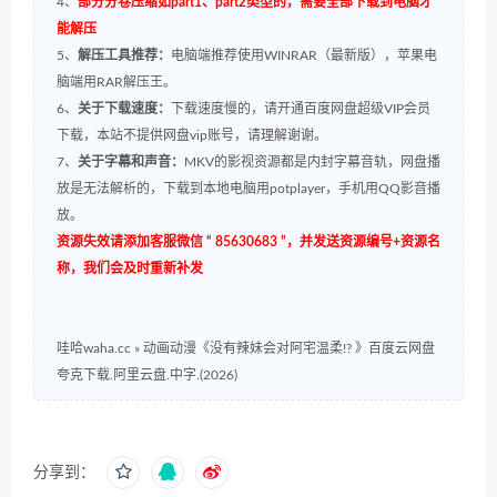
4、
部分分卷压缩如part1、part2类型的，需要全部下载到电脑才
能解压
5、
解压工具推荐：
电脑端推荐使用WINRAR（最新版），苹果电
脑端用RAR解压王。
6、
关于下载速度：
下载速度慢的，请开通百度网盘超级VIP会员
下载，本站不提供网盘vip账号，请理解谢谢。
7、
关于字幕和声音：
MKV的影视资源都是内封字幕音轨，网盘播
放是无法解析的，下载到本地电脑用potplayer，手机用QQ影音播
放。
资源失效请添加客服微信 “ 85630683 ”，并发送资源编号+资源名
称，我们会及时重新补发
哇哈waha.cc
»
动画动漫《没有辣妹会对阿宅温柔!? 》百度云网盘
夸克下载.阿里云盘.中字.(2026)
分享到：