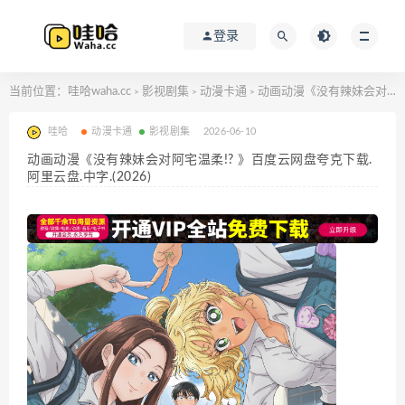
登录
当前位置：
哇哈waha.cc
影视剧集
动漫卡通
动画动漫《没有辣妹会对阿宅温柔!? 》百度云网盘夸克下载.阿里云盘.中字.(2026)
>
>
>
哇哈
动漫卡通
影视剧集
2026-06-10
动画动漫《没有辣妹会对阿宅温柔!? 》百度云网盘夸克下载.
阿里云盘.中字.(2026)