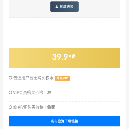
登录购买
39.9
¥
普通用户暂无购买权限
升级VIP
VIP会员购买价格 :
0¥
终身VIP购买价格 :
免费
点击检测下载链接