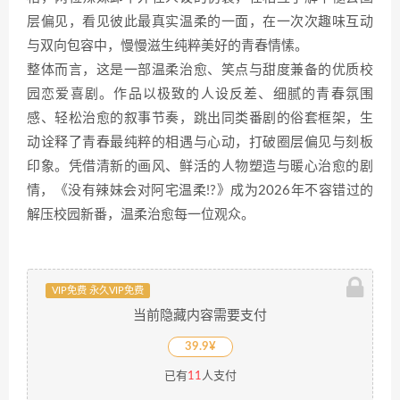
层偏见，看见彼此最真实温柔的一面，在一次次趣味互动
与双向包容中，慢慢滋生纯粹美好的青春情愫。
整体而言，这是一部温柔治愈、笑点与甜度兼备的优质校
园恋爱喜剧。作品以极致的人设反差、细腻的青春氛围
感、轻松治愈的叙事节奏，跳出同类番剧的俗套框架，生
动诠释了青春最纯粹的相遇与心动，打破圈层偏见与刻板
印象。凭借清新的画风、鲜活的人物塑造与暖心治愈的剧
情，《没有辣妹会对阿宅温柔!?》成为2026年不容错过的
解压校园新番，温柔治愈每一位观众。
VIP免费 永久VIP免费
当前隐藏内容需要支付
39.9¥
已有
11
人支付