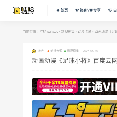
首页
终身VIP专享
自
当前位置：
哇哈waha.cc
影视剧集
动漫卡通
动画动漫《足球小
>
>
>
哇哈
动漫卡通
影视剧集
2026-06-10
动画动漫《足球小将》百度云网盘夸