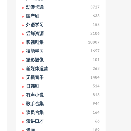
动漫卡通
3727
国产剧
633
外语学习
155
尝鲜资源
2106
影视剧集
10807
技能学习
1657
摄影摄像
101
新媒体运营
263
无损音乐
1484
日韩剧
514
有声小说
813
歌手合集
944
演员合集
164
演讲口才
66
漫画
189