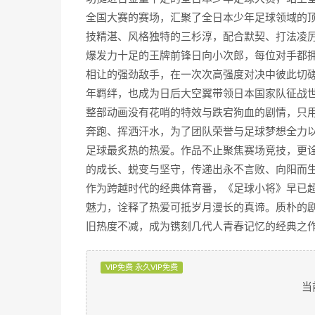
全国大赛的赛场，汇聚了全日本少年足球领域的
技精湛、风格独特的三杉淳，配合默契、打法凌
爆发力十足的王牌前锋日向小次郎，每位对手都
相让的强劲敌手，在一次次高强度对决中彼此切
年羁绊，也成为日后大空翼带领日本国家队征战
整部动画没有花哨的特效与跌宕狗血的剧情，只
奔跑、挥洒汗水，为了团队荣誉与足球梦想全力
足球最炙热的热爱。作品不止聚焦赛场竞技，更
的成长、蜕变与坚守，传递出永不言败、向阳而
作为跨越时代的经典体育番，《足球小将》早已
魅力，诠释了热爱可抵岁月漫长的真谛。质朴的
旧热度不减，成为镌刻几代人青春记忆的经典之
VIP免费 永久VIP免费
当