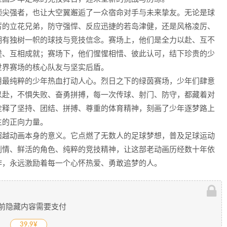
顶尖强者，也让大空翼邂逅了一众宿命对手与未来挚友。无论是球
厉的立花兄弟，防守强悍、反应迅捷的若岛津健，还是风格凌厉、
拥有独树一帜的球技与竞技信念。赛场上，他们是全力以赴、互不
磋、互相成就；赛场下，他们惺惺相惜、彼此认可，结下珍贵的少
世界赛场的核心队友与坚实后盾。
用最纯粹的少年热血打动人心。烈日之下的绿茵赛场，少年们肆意
以赴，不惧失败、奋勇拼搏，每一次传球、射门、防守，都藏着对
诠释了坚持、团结、拼搏、尊重的体育精神，刻画了少年逐梦路上
生的正向力量。
超越动画本身的意义。它点燃了无数人的足球梦想，普及足球运动
剧情、鲜活的角色、纯粹的竞技精神，让这部老动画历经数十年依
作，永远激励着每一个心怀热爱、勇敢追梦的人。
前隐藏内容需要支付
39.9¥