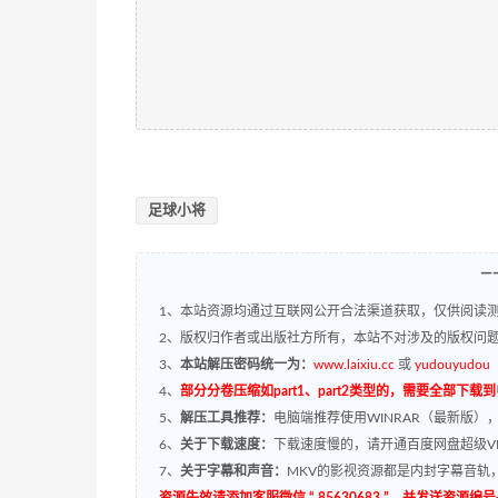
足球小将
—
1、本站资源均通过互联网公开合法渠道获取，仅供阅读测
2、版权归作者或出版社方所有，本站不对涉及的版权问
3、
本站解压密码统一为：
www.laixiu.cc
或
yudouyudou
4、
部分分卷压缩如part1、part2类型的，需要全部下载
5、
解压工具推荐：
电脑端推荐使用WINRAR（最新版）
6、
关于下载速度：
下载速度慢的，请开通百度网盘超级VI
7、
关于字幕和声音：
MKV的影视资源都是内封字幕音轨，