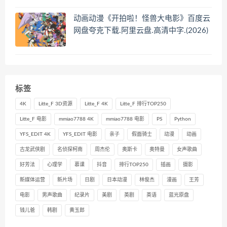
动画动漫《开拍啦！怪兽大电影》百度云
网盘夸克下载.阿里云盘.高清中字.(2026)
标签
4K
Litte_F 3D资源
Litte_F 4K
Litte_F 排行TOP250
Litte_F 电影
mmiao7788 4K
mmiao7788 电影
PS
Python
YFS_EDIT 4K
YFS_EDIT 电影
亲子
假面骑士
动漫
动画
古龙武侠剧
名侦探柯南
周杰伦
奥斯卡
奥特曼
女声歌曲
好芳法
心理学
慕课
抖音
排行TOP250
插画
摄影
新媒体运营
新片场
日剧
日本动漫
林俊杰
漫画
王芳
电影
男声歌曲
纪录片
美剧
英剧
英语
蓝光原盘
钱儿爸
韩剧
黄玉郎