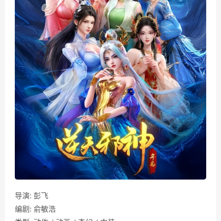
导演: 彭飞
编剧: 俞敏浩