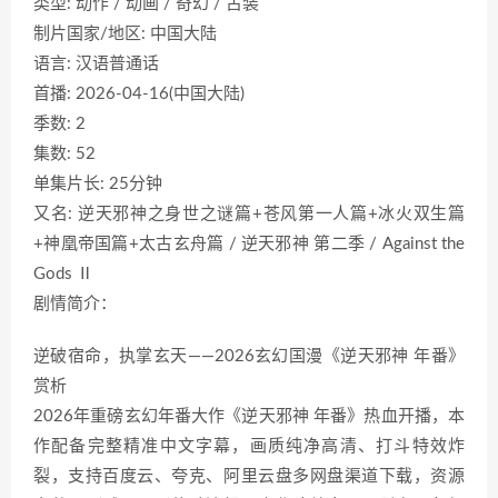
类型: 动作 / 动画 / 奇幻 / 古装
制片国家/地区: 中国大陆
语言: 汉语普通话
首播: 2026-04-16(中国大陆)
季数: 2
集数: 52
单集片长: 25分钟
又名: 逆天邪神之身世之谜篇+苍风第一人篇+冰火双生篇
+神凰帝国篇+太古玄舟篇 / 逆天邪神 第二季 / Against the
Gods Ⅱ
剧情简介：
逆破宿命，执掌玄天——2026玄幻国漫《逆天邪神 年番》
赏析
2026年重磅玄幻年番大作《逆天邪神 年番》热血开播，本
作配备完整精准中文字幕，画质纯净高清、打斗特效炸
裂，支持百度云、夸克、阿里云盘多网盘渠道下载，资源