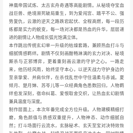
神凰帝国试炼、太古玄舟奇遇等高能剧情。从秘境夺宝血
战巨兽、绝境濒死破局重生，到为爱闯宫、踏平不公、强
势复仇，云澈的逆天之路跌宕起伏、全程高燃，每一段历
练都是实力的蜕变，每一场对决都是热血的升华，层层递
进的剧情让人物成长弧光饱满立体。
本作跳出传统玄幻单一升级的枯燥套路，兼顾热血打斗与
细腻情感羁绊。剧情不仅刻画酣畅淋漓的玄力对决、秘境
厮杀与正邪博弈，更着重刻画云澈的守护之心。一路走
来，他历经风雨，始终坚守本心，以逆天战力守护身边的
至亲挚爱、并肩伙伴，在杀伐乱世中守住温柔与赤诚。夏
倾月、楚月婵、苏苓儿等一众经典角色悉数回归，人物羁
绊愈发深刻，宿命纠葛、爱恨取舍交织，让热血玄幻剧情
兼具温度与深度。
制作层面上，本次年番完成全方位升级。人物建模精细打
磨，角色颜值与质感双重提升，人物神态、动作细腻自
然；打斗场面行云流水，玄脉秘术、玄天至宝对决特效恢