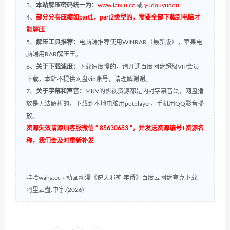
3、
本站解压密码统一为：
www.laixiu.cc
或
yudouyudou
4、
部分分卷压缩如part1、part2类型的，需要全部下载到电脑才
能解压
5、
解压工具推荐：
电脑端推荐使用WINRAR（最新版），苹果电
脑端用RAR解压王。
6、
关于下载速度：
下载速度慢的，请开通百度网盘超级VIP会员
下载，本站不提供网盘vip账号，请理解谢谢。
7、
关于字幕和声音：
MKV的影视资源都是内封字幕音轨，网盘播
放是无法解析的，下载到本地电脑用potplayer，手机用QQ影音播
放。
资源失效请添加客服微信 “ 85630683 ”，并发送资源编号+资源名
称，我们会及时重新补发
哇哈waha.cc
»
动画动漫《逆天邪神 年番》百度云网盘夸克下载.
阿里云盘.中字.(2026)