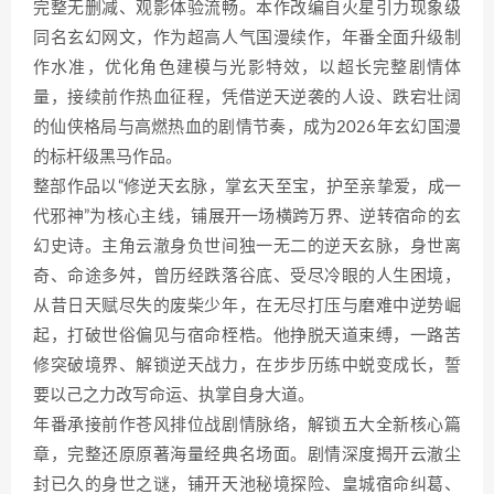
完整无删减、观影体验流畅。本作改编自火星引力现象级
同名玄幻网文，作为超高人气国漫续作，年番全面升级制
作水准，优化角色建模与光影特效，以超长完整剧情体
量，接续前作热血征程，凭借逆天逆袭的人设、跌宕壮阔
的仙侠格局与高燃热血的剧情节奏，成为2026年玄幻国漫
的标杆级黑马作品。
整部作品以“修逆天玄脉，掌玄天至宝，护至亲挚爱，成一
代邪神”为核心主线，铺展开一场横跨万界、逆转宿命的玄
幻史诗。主角云澈身负世间独一无二的逆天玄脉，身世离
奇、命途多舛，曾历经跌落谷底、受尽冷眼的人生困境，
从昔日天赋尽失的废柴少年，在无尽打压与磨难中逆势崛
起，打破世俗偏见与宿命桎梏。他挣脱天道束缚，一路苦
修突破境界、解锁逆天战力，在步步历练中蜕变成长，誓
要以己之力改写命运、执掌自身大道。
年番承接前作苍风排位战剧情脉络，解锁五大全新核心篇
章，完整还原原著海量经典名场面。剧情深度揭开云澈尘
封已久的身世之谜，铺开天池秘境探险、皇城宿命纠葛、