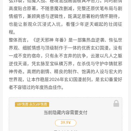
弘炸裂，仙魔大战、秘境混战画面极具冲击力。同时剧情
高度贴合原著，不随意魔改删减，完整还原伏笔布局与剧
情细节，兼顾爽感与逻辑性，既满足原著粉的情怀期待，
也能让新观众沉浸式入坑，看懂少年逆天崛起的壮阔征
程。
整体而言，《逆天邪神 年番》是一部集热血逆袭、恢弘世
界观、细腻情感与顶级制作于一体的优质玄幻国漫。没有
一成不变的宿命，只有永不言弃的抗争，云澈以凡人之躯
逆伐天道，凭玄脉至宝纵横万界，在杀伐与守护中铸就邪
神传奇。高燃的剧情、精良的制作、饱满的人设与宏大的
世界观，让本作稳居2026年玄幻国漫前列，是玄幻番爱好
者不容错过的年度热血佳作。
VIP免费 永久VIP免费
当前隐藏内容需要支付
39.9¥