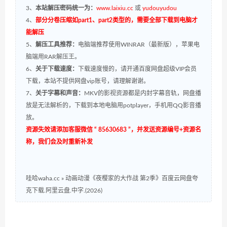
3、
本站解压密码统一为：
www.laixiu.cc
或
yudouyudou
4、
部分分卷压缩如part1、part2类型的，需要全部下载到电脑才
能解压
5、
解压工具推荐：
电脑端推荐使用WINRAR（最新版），苹果电
脑端用RAR解压王。
6、
关于下载速度：
下载速度慢的，请开通百度网盘超级VIP会员
下载，本站不提供网盘vip账号，请理解谢谢。
7、
关于字幕和声音：
MKV的影视资源都是内封字幕音轨，网盘播
放是无法解析的，下载到本地电脑用potplayer，手机用QQ影音播
放。
资源失效请添加客服微信 “ 85630683 ”，并发送资源编号+资源名
称，我们会及时重新补发
哇哈waha.cc
»
动画动漫《夜樱家的大作战 第2季》百度云网盘夸
克下载.阿里云盘.中字.(2026)