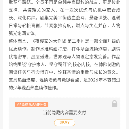
默契与联结。全员不再是单纯并肩御敌的战友，更是彼此
支撑、共渡难关的家人，在一次次试炼与危机中磨合成
长、深化羁绊。剧集完美平衡热血战斗、悬疑谍战、温馨
日常与轻松喜剧，节奏张弛有度，燃点与笑点并存，人物
弧光饱满立体。
整体而言，《夜樱家的大作战 第二季》是一部全面升级的
优质续作。制作水准精细打磨，打斗场面流畅炸裂，剧情
伏笔密布、层层递进，世界观与人物设定愈发完善。作品
始终围绕“守护家人、坚守羁绊”的核心内核，在惊险刺激的
间谍任务与宿命博弈中，诠释亲情的重量与成长的意义。
兼具热血燃度、温情治愈与悬疑看点，是2026年不容错过
的少年谍战热血续作佳作。
VIP免费 永久VIP免费
当前隐藏内容需要支付
39.9¥