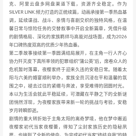
克、阿里云盘多网盘渠道下载，资源齐全稳定。作为
SILVER LINK.倾力打造的正统续篇，动画承接第一季热血基
调，延续谍战、战斗、亲情与喜剧交织的独特风格，在温
馨日常与惊险任务的交替叙事中开启全新篇章，凭借升级
的剧情格局、深化的家族羁绊与高能对战场面，成为2026
年口碑热度双高的优质少年热血番。
第二季故事接续第一季圆满结局展开，在主角一行人齐心
协力歼灭皮下真所率领的犯罪组织“蒲公英”后，席卷众人的
危机暂时落幕，夜樱家终于迎来久违的安稳日常。随着太
阳与六美的婚宴顺利举办，家族全员沉浸在平和温馨的氛
围之中，褪去过往的紧绷与奔波，享受难得的团圆时光。
本以为生活会就此平稳延续，可潜藏在平静之下的全新谜
团悄然浮现，为夜樱家族带来新一轮的挑战与考验，安稳
岁月转瞬即逝。
剧情的重大转折始于主角太阳的离奇梦境，他在梦中邂逅
夜樱家初代当家夜樱蕾，得知了尘封家族历史的隐秘夙
愿，也接到了全新的使命。为完成初代当家“终结自我”的特