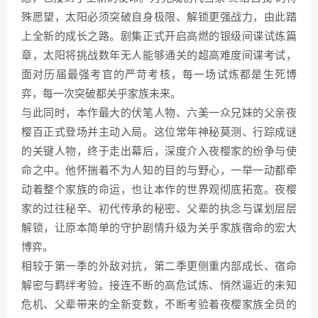
殊愿望，太阳必须突破自身极限、解锁更强战力，由此踏
上全新的成长之路。剧集正式开启高燃的银级间谍试炼篇
章，太阳将挑战数年无人能够通关的超高难度间谍考试，
面对历届最强考官的严苛考核，每一场试炼都是生死博
弈，每一次突破都关乎家族未来。
与此同时，本作最大的伏笔人物、六美一众兄妹的父亲夜
樱百正式登场并主动入局。这位常年神秘莫测、行踪成谜
的关键人物，终于走出幕后，深度介入夜樱家的纷争与使
命之中。他怀揣着不为人知的目的与野心，一举一动都牵
动着整个家族的命运，也让本作的世界观彻底拓宽。夜樱
家的过往秘辛、初代传承的秘密、父辈的执念与谋划层层
解锁，让原本简单的守护剧情升级为关乎家族宿命的宏大
博弈。
相较于第一季的外敌对抗，第二季更侧重内部成长、宿命
解密与羁绊考验。接连不断的高危试炼、悄然逼近的未知
危机、父辈带来的全新变数，不断考验着夜樱家族全员的