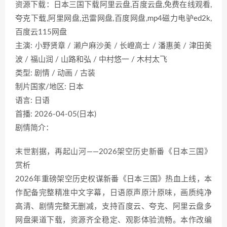
资源下载：日本三国下载阿里云盘,百度云盘,免费在线观看,
夸克下载,阿里网盘,迅雷网盘,百度网盘,mp4磁力电驴ed2k,
百度云115网盘
主演: 小野贤章 / 濑户麻沙美 / 长嶝高士 / 潘惠美 / 津田美
波 / 福山润 / 山路和弘 / 中村悠一 / 木村太飞
类型: 剧情 / 动画 / 古装
制片国家/地区: 日本
语言: 日语
首播: 2026-04-05(日本)
剧情简介：
末世割据，再起山河——2026架空历史新番《日本三国》
赏析
2026年重磅架空历史权谋新番《日本三国》热血上线，本
作配备完整精准中文字幕，日语原声原汁原味，画质纯净
高清、剧情完整无删减，支持百度云、夸克、阿里云盘多
网盘渠道下载，资源齐全稳定、观影体验流畅。本作改编