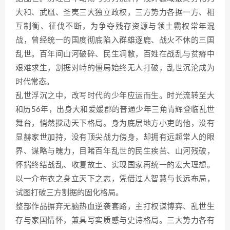
大和、武凰、圣夷三大独立政权，三方势力各据一方、相
互制衡、征伐不断，为争夺残存资源与领土霸权常年混
战，曾经统一的国度彻底陷入群雄逐鹿、战火不休的三国
乱世。百年间山河破碎、民生凋敝，百姓在战乱与贫瘠中
艰难求生，割据对峙的僵局始终无人打破，乱世沉沦成为
时代常态。
乱世浮沉之中，改写时代的少年应运而生。时光流转至大
和历56年，出身大和爱媛郡的普通少年三角青辉登临乱世
舞台，悄然搅动天下格局。身为底层地方小吏的他，没有
显赫家世加持，没有顶尖战力傍身，却拥有远超常人的眼
界、谋略与魄力，目睹百年乱世的民生疾苦、山河残破，
怀揣终结战乱、收复故土、实现国家再统一的宏大理想。
以一介布衣之身立天下之志，凭借过人智慧与长远布局，
试图打破三方割据的固化格局。
整部作品摒弃无脑热血逆袭套路，主打权谋博弈、乱世生
存与家国情怀，兼具写实质感与史诗格局。三大势力各有