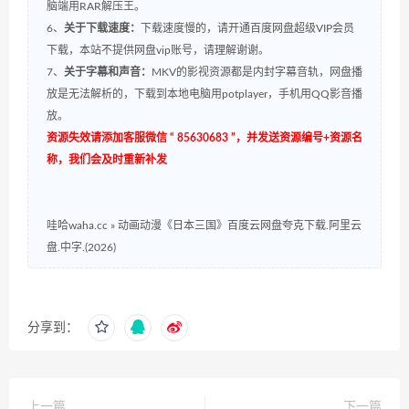
脑端用RAR解压王。
6、
关于下载速度：
下载速度慢的，请开通百度网盘超级VIP会员
下载，本站不提供网盘vip账号，请理解谢谢。
7、
关于字幕和声音：
MKV的影视资源都是内封字幕音轨，网盘播
放是无法解析的，下载到本地电脑用potplayer，手机用QQ影音播
放。
资源失效请添加客服微信 “ 85630683 ”，并发送资源编号+资源名
称，我们会及时重新补发
哇哈waha.cc
»
动画动漫《日本三国》百度云网盘夸克下载.阿里云
盘.中字.(2026)
分享到：
上一篇
下一篇