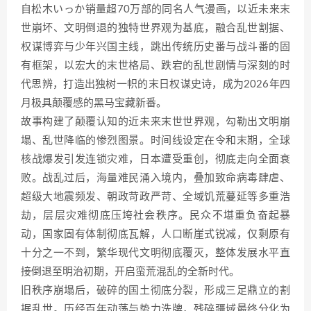
自松木いっか销量超70万部的同名人气漫画，以近未来末
世崩坏、文明倒退的独特世界观为基底，融合乱世割据、
权谋博弈与少年兴国主线，跳出传统历史番与战斗番的固
有框架，以宏大的末世格局、跌宕的乱世剧情与深刻的时
代思辨，打造出独树一帜的末日权谋史诗，成为2026年四
月极具颠覆感的黑马宝藏新番。
故事构建了颠覆认知的近未来末世世界观，勾勒出文明崩
塌、乱世降临的惨烈图景。时间线设定在令和末期，全球
核战爆发引发连锁灾难，日本遭受重创，彻底走向全面衰
败。战乱过后，海量难民涌入境内，叠加致命病毒肆虐、
超级大地震频发、朝政苛政严苛、全域饥荒蔓延等多重浩
劫，层层灾难彻底压垮社会秩序。民众不堪重负奋起暴
动，国家固有体制彻底瓦解，人口断崖式锐减，仅剩原有
十分之一不到，繁华现代文明彻底覆灭，整体发展水平直
接倒退至明治初期，开启蛮荒混乱的全新时代。
旧秩序崩塌后，破碎的国土彻底分裂，形成三足鼎立的割
据乱世。历经百年动荡与势力洗牌，残碎疆域最终分化为