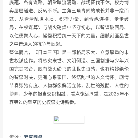
底蕴、各有谋略，朝堂暗流涌动、战场征伐不休，权力博
弈层层递进、反转不断。主角三角青辉的成长并非一蹴而
就，从看清乱世本质、积攒力量，到合纵连横、步步破
局，在权谋算计与战火硝烟中坚守初心，以智谋破困局、
以仁德聚人心，慢慢积攒统一天下的力量，细腻刻画乱世
之中普通人的抗争与崛起。
整体而言，《日本三国》是一部格局宏大、立意厚重的末
世权谋佳作。将核灾末世、文明倒退、三国割据与少年兴
国完美融合，既有战火纷飞的乱世史诗感，也有精妙绝伦
的智谋对决，更有心系家国、终结乱世的人文情怀。剧情
节奏张弛有度、人物群像鲜活立体，乱世的残酷、人性的
博弈、少年的担当交织相融，看点饱满厚重，是2026年不
容错过的架空历史权谋史诗新番。
资源：
夸克网盘