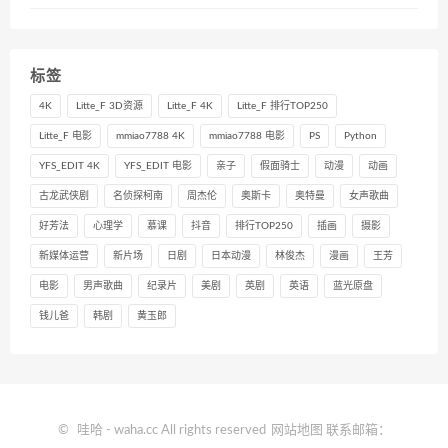
标签
4K
Litte_F 3D资源
Litte_F 4K
Litte_F 排行TOP250
Litte_F 电影
mmiao7788 4K
mmiao7788 电影
PS
Python
YFS_EDIT 4K
YFS_EDIT 电影
亲子
假面骑士
动漫
动画
古龙武侠剧
名侦探柯南
周杰伦
奥斯卡
奥特曼
女声歌曲
好芳法
心理学
慕课
抖音
排行TOP250
插画
摄影
新媒体运营
新片场
日剧
日本动漫
林俊杰
漫画
王芳
电影
男声歌曲
纪录片
美剧
英剧
英语
蓝光原盘
钱儿爸
韩剧
黄玉郎
©
哇哈
- waha.cc All rights reserved
网站地图
联系邮箱：