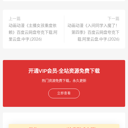
上一篇
下一篇
动画动漫《主播女孩重度依
动画动漫《入间同学入魔了！
赖》百度云网盘夸克下载.阿
第四季》百度云网盘夸克下
里云盘.中字.(2026)
载.阿里云盘.中字.(2026)
开通VIP会员·全站资源免费下载
热门资源免费下载，永久更新
立即查看