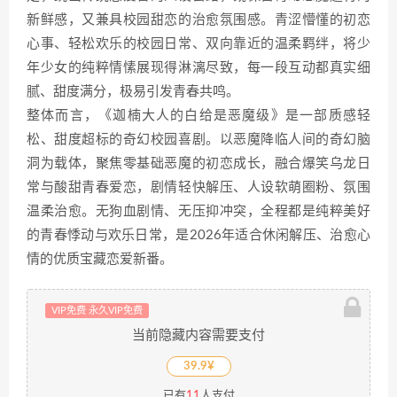
新鲜感，又兼具校园甜恋的治愈氛围感。青涩懵懂的初恋
心事、轻松欢乐的校园日常、双向靠近的温柔羁绊，将少
年少女的纯粹情愫展现得淋漓尽致，每一段互动都真实细
腻、甜度满分，极易引发青春共鸣。
整体而言，《迦楠大人的白给是恶魔级》是一部质感轻
松、甜度超标的奇幻校园喜剧。以恶魔降临人间的奇幻脑
洞为载体，聚焦零基础恶魔的初恋成长，融合爆笑乌龙日
常与酸甜青春爱恋，剧情轻快解压、人设软萌圈粉、氛围
温柔治愈。无狗血剧情、无压抑冲突，全程都是纯粹美好
的青春悸动与欢乐日常，是2026年适合休闲解压、治愈心
情的优质宝藏恋爱新番。
VIP免费 永久VIP免费
当前隐藏内容需要支付
39.9¥
已有
11
人支付