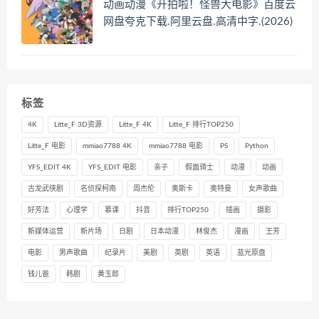
动画动漫《开拍啦！怪兽大电影》百度云
网盘夸克下载.阿里云盘.高清中字.(2026)
标签
4K
Litte_F 3D资源
Litte_F 4K
Litte_F 排行TOP250
Litte_F 电影
mmiao7788 4K
mmiao7788 电影
PS
Python
YFS_EDIT 4K
YFS_EDIT 电影
亲子
假面骑士
动漫
动画
古龙武侠剧
名侦探柯南
周杰伦
奥斯卡
奥特曼
女声歌曲
好芳法
心理学
慕课
抖音
排行TOP250
插画
摄影
新媒体运营
新片场
日剧
日本动漫
林俊杰
漫画
王芳
电影
男声歌曲
纪录片
美剧
英剧
英语
蓝光原盘
钱儿爸
韩剧
黄玉郎