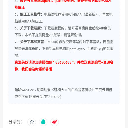
4、
部分分卷压缩如part1、part2类型的，需要全部下载到电脑才
能解压
5、
解压工具推荐：
电脑端推荐使用WINRAR（最新版），苹果电
脑端用RAR解压王。
6、
关于下载速度：
下载速度慢的，请开通百度网盘超级VIP会员
下载，本站不提供网盘vip账号，请理解谢谢。
7、
关于字幕和声音：
MKV的影视资源都是内封字幕音轨，网盘播
放是无法解析的，下载到本地电脑用potplayer，手机用QQ影音播
放。
资源失效请添加客服微信 “ 85630683 ”，并发送资源编号+资源名
称，我们会及时重新补发
哇哈waha.cc
»
动画动漫《迦楠大人的白给是恶魔级》百度云网盘
夸克下载.阿里云盘.中字.(2026)
分享到：