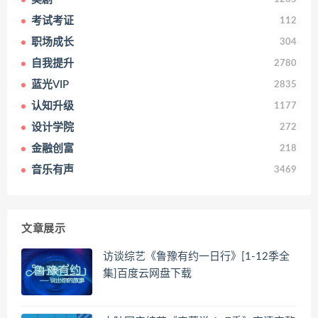
考试考证
112
职场成长
304
自我提升
2780
蓝光VIP
2835
认知升级
1177
设计学院
272
金融创富
218
音乐有声
3469
文章展示
访谈综艺《鲁豫有约一日行》[1-12季全
集]百度云网盘下载