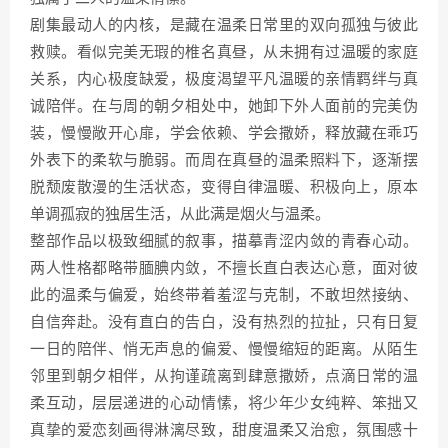
剧集最动人的内核，是藏在温柔日常里的双向孤独与彼此
救赎。看似完美无瑕的椎名真昼，从未拥有过温暖的家庭
关系，内心极度缺爱，极度渴望平凡温暖的亲情羁绊与真
诚陪伴。在与周的朝夕相处中，她卸下外人面前的完美伪
装，慢慢敞开心扉，学会依赖、学会撒娇，释放藏在乖巧
外表下的柔软与脆弱。而周在真昼的温柔照料下，逐渐摆
脱颓废散漫的生活状态，变得自律温暖、积极向上，原本
单调孤寂的独居生活，从此满是烟火与温柔。
整部作品以极致细腻的叙事，描摹青涩内敛的青春心动。
两人性格都略带腼腆内敛，不擅长直白表达心意，面对彼
此的温柔与偏爱，始终带着羞涩与克制，不敢坦然接纳、
自信奔赴。没有直白的告白，没有热烈的拉扯，只有日复
一日的陪伴、悄无声息的偏爱、慢慢缩短的距离。从陌生
邻里到朝夕相伴，从拘谨疏离到肆意撒娇，点滴日常的温
柔互动，层层递进的心动情愫，将少年少女纯粹、笨拙又
真挚的爱恋刻画得淋漓尽致，甜度温柔又治愈，氛围感十