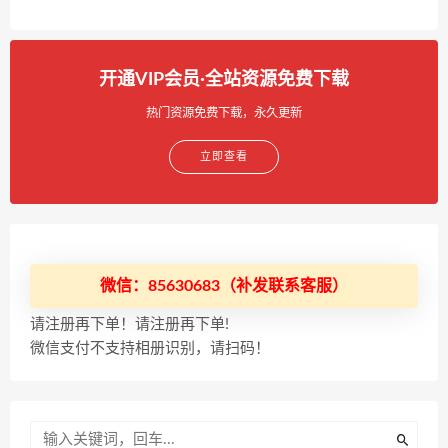
开通VIP会员·全站资源免费下载
热门资源免费下载，永久更新
立即查看
微信：85630683（补发联系客服）
请注册再下单！请注册再下单!
微信支付不支持相册识别，请扫码！