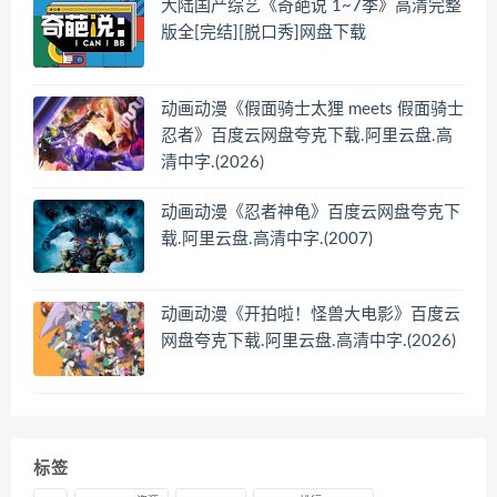
大陆国产综艺《奇葩说 1~7季》高清完整
版全[完结][脱口秀]网盘下载
动画动漫《假面骑士太狸 meets 假面骑士
忍者》百度云网盘夸克下载.阿里云盘.高
清中字.(2026)
动画动漫《忍者神龟》百度云网盘夸克下
载.阿里云盘.高清中字.(2007)
动画动漫《开拍啦！怪兽大电影》百度云
网盘夸克下载.阿里云盘.高清中字.(2026)
标签