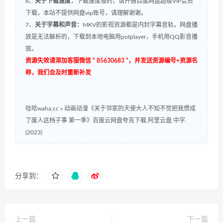
6、
关于下载速度：
下载速度慢的，请开通百度网盘超级VIP会员
下载，本站不提供网盘vip账号，请理解谢谢。
7、
关于字幕和声音：
MKV的影视资源都是内封字幕音轨，网盘播
放是无法解析的，下载到本地电脑用potplayer，手机用QQ影音播
放。
资源失效请添加客服微信 “ 85630683 ”，并发送资源编号+资源名
称，我们会及时重新补发
哇哈waha.cc
»
动画动漫《关于邻家的天使大人不知不觉把我惯成
了废人这档子事 第一季》百度云网盘夸克下载.阿里云盘.中字.
(2023)
分享到：
上一篇
下一篇