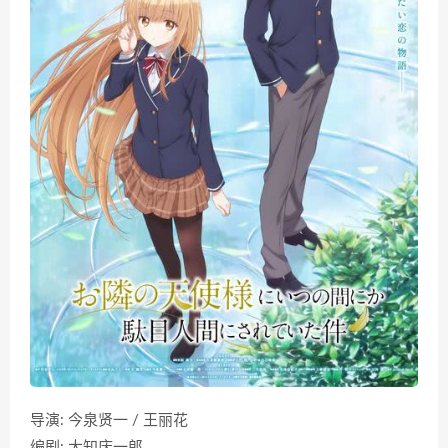
导演: 今泉贤一 / 王丽花
编剧: 大知庆一郎