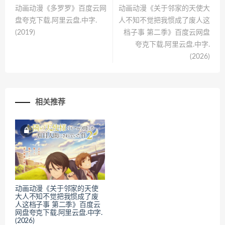
动画动漫《多罗罗》百度云网
动画动漫《关于邻家的天使大
盘夸克下载.阿里云盘.中字.
人不知不觉把我惯成了废人这
(2019)
档子事 第二季》百度云网盘
夸克下载.阿里云盘.中字.
(2026)
相关推荐
动画动漫《关于邻家的天使
大人不知不觉把我惯成了废
人这档子事 第二季》百度云
网盘夸克下载.阿里云盘.中字.
(2026)