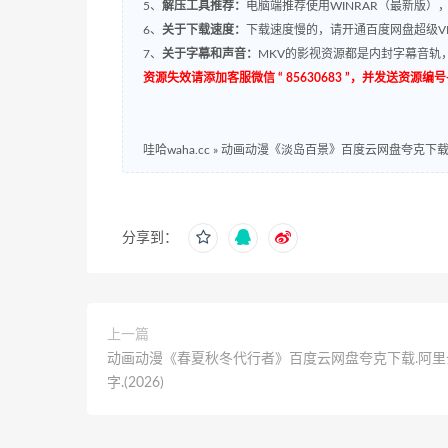
5、
解压工具推荐：
电脑端推荐使用WINRAR（最新版）
6、
关于下载速度：
下载速度慢的，请开通百度网盘超级VI
7、
关于字幕和声音：
MKV的影视资源都是内封字幕音轨，
资源失效请添加客服微信 “ 85630683 ”，并发送资
哇哈waha.cc
»
动画动漫《淡岛百景》百度云网盘夸克下载.阿里
分享到：
上一篇
动画动漫《春夏秋冬代行者》百度云网盘夸克下载.阿里
字.(2026)