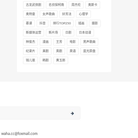
古龙武侠剧
名侦探柯南
周杰伦
奥斯卡
奥特曼
女声歌曲
好芳法
心理学
慕课
抖音
排行TOP250
插画
摄影
新媒体运营
新片场
日剧
日本动漫
林俊杰
漫画
王芳
电影
男声歌曲
纪录片
美剧
英剧
英语
蓝光原盘
钱儿爸
韩剧
黄玉郎
a.cc@foxmail.com