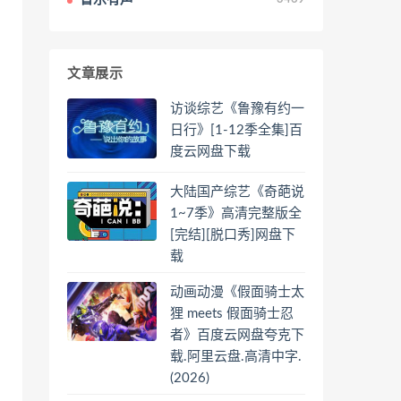
文章展示
访谈综艺《鲁豫有约一
日行》[1-12季全集]百
度云网盘下载
大陆国产综艺《奇葩说
1~7季》高清完整版全
[完结][脱口秀]网盘下
载
动画动漫《假面骑士太
狸 meets 假面骑士忍
者》百度云网盘夸克下
载.阿里云盘.高清中字.
(2026)