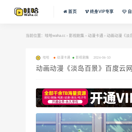
首页
终身VIP专享
自
当前位置：
哇哈waha.cc
影视剧集
动漫卡通
动画动漫《淡岛百
>
>
>
哇哈
动漫卡通
影视剧集
2026-06-10
动画动漫《淡岛百景》百度云网盘夸