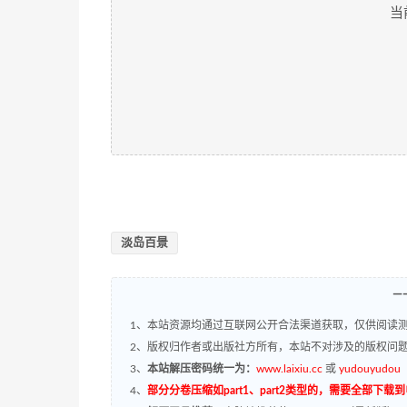
当
淡岛百景
—
1、本站资源均通过互联网公开合法渠道获取，仅供阅读测
2、版权归作者或出版社方所有，本站不对涉及的版权问
3、
本站解压密码统一为：
www.laixiu.cc
或
yudouyudou
4、
部分分卷压缩如part1、part2类型的，需要全部下载