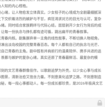
为人知的内心桎梏。
秘心绪，让人物愈发立体真实。少女桂子的心境成为全剧最细腻深
之下交织着浓烈的嫉妒与不甘，疯狂渴求对方的目光与认可，复杂
心绪。同时结合家族羁绊与代际心结，层层剥开少女行为背后的成
，让每一份执念与挣扎都有迹可循，跳出扁平的青春叙事。
实青春内核。剧集摒弃单一主角的线性叙事，不断切换人物视角，
拼凑出淡岛校园的完整青春百态。每个人都有自己的执念与光芒、
是自己青春的主角。剧中既有并肩前行的温柔陪伴、携手共进的追
、羡慕与嫉妒的复杂心绪，真实还原了青春最鲜活、最复杂的模
深刻的文艺青春群像佳作。以歌剧追梦为外壳，以少女心事与成长
春图景，清新治愈又饱含力量。不刻意美化追梦之路，不刻意制造
秘，每一段心事都动人，每一份成长都珍贵，是2026年极具文艺