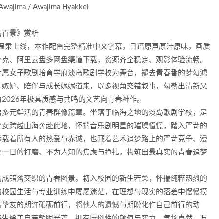
Awajima / Awajima Hyakkei
岛百景》赏析
》温柔上线，本作配备完整精准中文字幕，日语原声原汁原味，画质
夸克、阿里云盘多网盘渠道下载，资源齐全稳定、观影体验流畅。
专属女子歌剧培育学府淡岛歌剧学校为舞台，褪去青春番的梦幻滤
、嫉妒、陪伴与成长娓娓道来，以多视角交错叙事，勾勒出清新又
2026年极具质感与共鸣的文艺向青春神作。
启多元鲜活的青春群像篇章。坐落于临海之地的淡岛歌剧学校，是
少女跨越山海奔赴此地，怀揣音乐剧明星的璀璨憧憬，踏入严苛的
承载着所有人的热爱与赤诚，也藏着艺术追梦路上的严苛竞争、漫
复一日的打磨、不为人知的焦虑与挣扎，构筑出最真实的青春追梦
构成错落交织的青春图景。初入校园的新生若菜，怀揣纯粹热烈的
的校园生活与专业训练中屡屡迷茫，在理想与现实的落差中慢慢摸
着挚友的期许砥砺前行，将他人的遗憾与期盼化作自己前行的动
待生绘美自带耀眼光芒，拥有压倒性的颜值与实力，气场卓然、万