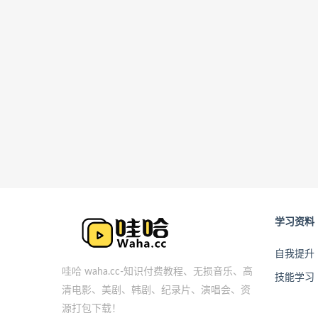
学习资料
自我提升
哇哈 waha.cc-知识付费教程、无损音乐、高
技能学习
清电影、美剧、韩剧、纪录片、演唱会、资
源打包下载！