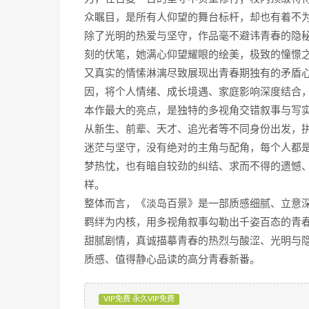
众瞩目，是所有人仰望的舞台标杆，却也有着不
除了光明的热爱与坚守，作品毫不避讳青春的隐
刻的伏笔，她满心仰望耀眼的绘美，极致的憧憬
又真实的情愫淋漓尽致展现出青春期独有的矛盾
因，将个人情绪、成长境遇、家庭影响深度结合
本作最大的亮点，是独特的多视角交错叙事与写
从新生、前辈、天才、追光者等不同身份出发，
迷茫与坚守，没有绝对的主角与配角，每个人都
梦热忱，也有暗自较劲的纠结、求而不得的遗憾
样。
整体而言，《淡岛百景》是一部质感细腻、立意
羁绊为内核，用多视角叙事勾勒出千姿百态的青
甜腻剧情，真诚描摹青春的热烈与酸涩、光明与隐
质感、值得静心品读的高分青春新番。
VIP免费 永久VIP免费