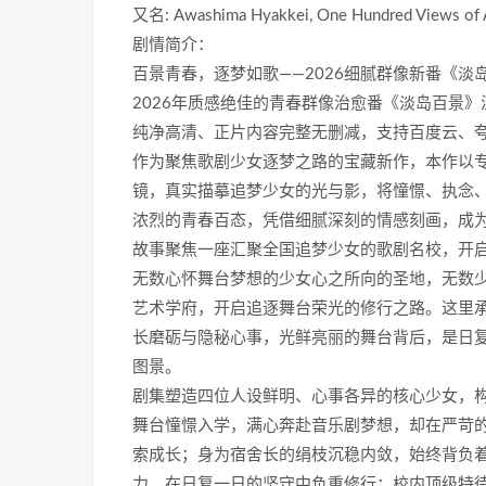
又名: Awashima Hyakkei, One Hundred Views of 
剧情简介：
百景青春，逐梦如歌——2026细腻群像新番《淡
2026年质感绝佳的青春群像治愈番《淡岛百景
纯净高清、正片内容完整无删减，支持百度云、
作为聚焦歌剧少女逐梦之路的宝藏新作，本作以
镜，真实描摹追梦少女的光与影，将憧憬、执念
浓烈的青春百态，凭借细腻深刻的情感刻画，成为
故事聚焦一座汇聚全国追梦少女的歌剧名校，开
无数心怀舞台梦想的少女心之所向的圣地，无数
艺术学府，开启追逐舞台荣光的修行之路。这里
长磨砺与隐秘心事，光鲜亮丽的舞台背后，是日
图景。
剧集塑造四位人设鲜明、心事各异的核心少女，
舞台憧憬入学，满心奔赴音乐剧梦想，却在严苛
索成长；身为宿舍长的绢枝沉稳内敛，始终背负
力，在日复一日的坚守中负重修行；校内顶级特