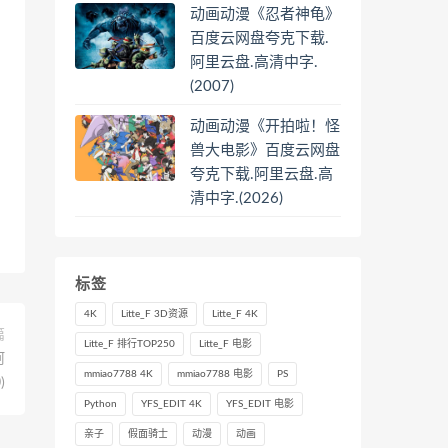
动画动漫《忍者神龟》
百度云网盘夸克下载.
阿里云盘.高清中字.
(2007)
动画动漫《开拍啦！怪
兽大电影》百度云网盘
夸克下载.阿里云盘.高
清中字.(2026)
标签
4K
Litte_F 3D资源
Litte_F 4K
篇
Litte_F 排行TOP250
Litte_F 电影
阿
mmiao7788 4K
mmiao7788 电影
PS
)
Python
YFS_EDIT 4K
YFS_EDIT 电影
亲子
假面骑士
动漫
动画