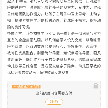
题从不退缩，始终以乐观探索的心态直面挑战，在解题冒
险的过程中，潜移默化培养孩子的观察力、专注力、逻辑
思维与团队协作能力。让孩子在玩乐中爱上思考、主动求
知，摆脱对数理学习的抵触心理，养成乐于探索、积极动
脑的良好习惯。
整体而言，《怪物数学小分队 第一季》是一部颜值与实力
兼备的全能启蒙动画。以几何创意人设为亮点，以趣味冒
险为载体，以双语数理启蒙为核心，将娱乐性、观赏性与
教育性完美融合。剧情简单易懂、知识点通俗易懂、画风
清新童趣，既能作为孩子的英语磨番素材，也能系统完成
幼儿数学思维启蒙，是适配家庭亲子陪伴、幼儿园早教的
优质经典益智动画，值得收藏反复观看。
VIP免费 永久VIP免费
当前隐藏内容需要支付
39.9¥