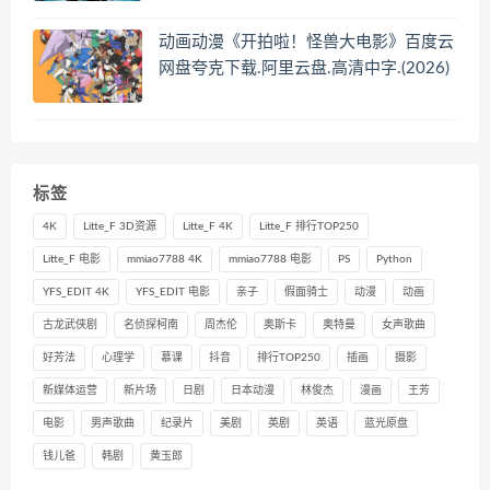
动画动漫《开拍啦！怪兽大电影》百度云
网盘夸克下载.阿里云盘.高清中字.(2026)
标签
4K
Litte_F 3D资源
Litte_F 4K
Litte_F 排行TOP250
Litte_F 电影
mmiao7788 4K
mmiao7788 电影
PS
Python
YFS_EDIT 4K
YFS_EDIT 电影
亲子
假面骑士
动漫
动画
古龙武侠剧
名侦探柯南
周杰伦
奥斯卡
奥特曼
女声歌曲
好芳法
心理学
慕课
抖音
排行TOP250
插画
摄影
新媒体运营
新片场
日剧
日本动漫
林俊杰
漫画
王芳
电影
男声歌曲
纪录片
美剧
英剧
英语
蓝光原盘
钱儿爸
韩剧
黄玉郎