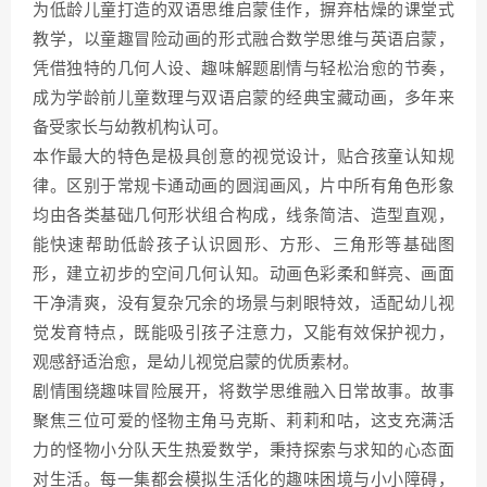
为低龄儿童打造的双语思维启蒙佳作，摒弃枯燥的课堂式
教学，以童趣冒险动画的形式融合数学思维与英语启蒙，
凭借独特的几何人设、趣味解题剧情与轻松治愈的节奏，
成为学龄前儿童数理与双语启蒙的经典宝藏动画，多年来
备受家长与幼教机构认可。
本作最大的特色是极具创意的视觉设计，贴合孩童认知规
律。区别于常规卡通动画的圆润画风，片中所有角色形象
均由各类基础几何形状组合构成，线条简洁、造型直观，
能快速帮助低龄孩子认识圆形、方形、三角形等基础图
形，建立初步的空间几何认知。动画色彩柔和鲜亮、画面
干净清爽，没有复杂冗余的场景与刺眼特效，适配幼儿视
觉发育特点，既能吸引孩子注意力，又能有效保护视力，
观感舒适治愈，是幼儿视觉启蒙的优质素材。
剧情围绕趣味冒险展开，将数学思维融入日常故事。故事
聚焦三位可爱的怪物主角马克斯、莉莉和咕，这支充满活
力的怪物小分队天生热爱数学，秉持探索与求知的心态面
对生活。每一集都会模拟生活化的趣味困境与小小障碍，