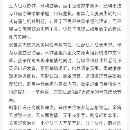
三人组队协作、开动脑筋，运用基础数学知识、逻辑思维
与几何原理破解难题、化解危机。剧集完全脱离生硬的公
式背诵与机械刷题，让数学不再是抽象难懂的理论，而是
解决实际问题的实用工具，让孩子沉浸式感受数学的趣味
性与实用性。
双启蒙内核兼具实用性与教育性，适配幼儿成长需求。作
为双语益智动画，本作全程纯正英文原声搭配精准中文字
幕，孩子在观看趣味剧情的同时，能够潜移默化熟悉纯正
英语口语发音，积累基础词汇，培养语感氛围。同时循序
渐进渗透数数、图形认知、简单运算、逻辑推理等基础数
理知识，覆盖学龄前核心启蒙内容，数学思维与英语语言
同步提升，一举两得，完美适配3至7岁孩童的早教成长节
奏。
剧集传递正向成长理念，兼顾思维培养与品格塑造。全篇
无激烈冲突、无负面剧情、无不良引导，剧情轻松欢乐、
节奏舒缓治愈。小分队三人互帮互助、分工协作，面对难