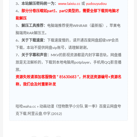
3、
本站解压密码统一为：
www.laixiu.cc
或
yudouyudou
4、
部分分卷压缩如part1、part2类型的，需要全部下载到电脑才
能解压
5、
解压工具推荐：
电脑端推荐使用WINRAR（最新版），苹果电
脑端用RAR解压王。
6、
关于下载速度：
下载速度慢的，请开通百度网盘超级VIP会员
下载，本站不提供网盘vip账号，请理解谢谢。
7、
关于字幕和声音：
MKV的影视资源都是内封字幕音轨，网盘播
放是无法解析的，下载到本地电脑用potplayer，手机用QQ影音播
放。
资源失效请添加客服微信 “ 85630683 ”，并发送资源编号+资源名
称，我们会及时重新补发
哇哈waha.cc
»
动画动漫《怪物数学小分队 第一季》百度云网盘夸
克下载.阿里云盘.中字.(2012)