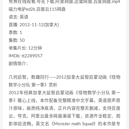
免费在线观看,夸克下载,阿里网盘,迅雷网盘,百度网盘,mp4
磁力电驴ed2k,百度云115网盘
语言: 英语
首播: 2012-11-12(加拿大)
季数: 1
集数: 50
单集片长: 12分钟
IMDb: tt2289057
剧情简介：
几何启智，数趣同行——2012加拿大益智启蒙动画《怪物
数学小分队 第一季》赏析
2012年经典加拿大益智启蒙动画《怪物数学小分队 第一
季》暖心上线，本作配备完整精准中文字幕，英语原声原
汁原味，画质纯净高清、正片内容完整无删减，支持百度
云、夸克、阿里云盘多网盘渠道下载，资源齐全稳定、观
影体验流畅。英文名《Monster math Squad》的本作是专