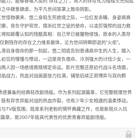
能力，能够吞噬人类的“存在之力”，将人的存在化为缕缕火光彻底
市之中肆意肆虐，为平凡世间笼罩上致命阴影。
红世怪物袭来、悠二身陷生死绝境之际，一位红发赤瞳、身姿飒爽
夏娜，背负守护现世、猎杀红世之徒的使命，以凌厉强悍的战力救
二得知颠覆认知的残酷真相：自己早已被魔物侵蚀，原本的人类存
，仅剩残存的存在之力维系躯体，沦为世间转瞬即逝的“火炬”。
认清自身宿命的那一刻起，悠二彻底告别普通高中生的人生，踏入
人初见的懵懂与悸动，一边是背负宿命、冷冽强大的讨伐少女，一
的两人因一场绝境救赎绑定命运。影片完整还原初代战斗名场面，
烈焰战力，热血对战画面张力拉满，铺垫后续正邪博弈与双向羁
质感兼备的经典轻改剧场版。作为系列起源篇章，它完整梳理世界
，既有异世异能对战的热血炸裂，也有少年少女相遇的温柔悸动。
与TV版氛围，既是系列老粉的情怀典藏之作，也是新观众入坑
篇章，是2007年极具代表性的优质青春异能剧场版。