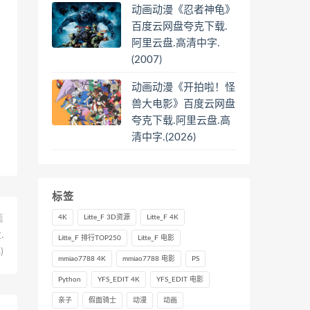
动画动漫《忍者神龟》
百度云网盘夸克下载.
阿里云盘.高清中字.
(2007)
动画动漫《开拍啦！怪
兽大电影》百度云网盘
夸克下载.阿里云盘.高
清中字.(2026)
标签
篇
4K
Litte_F 3D资源
Litte_F 4K
.
Litte_F 排行TOP250
Litte_F 电影
)
mmiao7788 4K
mmiao7788 电影
PS
Python
YFS_EDIT 4K
YFS_EDIT 电影
亲子
假面骑士
动漫
动画