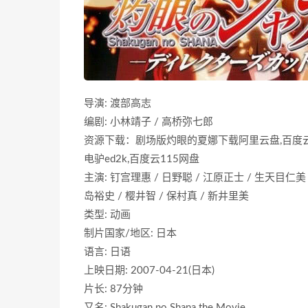
导演: 渡部高志
编剧: 小林靖子 / 高桥弥七郎
资源下载：剧场版灼眼的夏娜下载阿里云盘,百度云盘
电驴ed2k,百度云115网盘
主演: 钉宫理惠 / 日野聪 / 江原正士 / 生天目仁美 
岛裕史 / 樱井智 / 保村真 / 新井里美
类型: 动画
制片国家/地区: 日本
语言: 日语
上映日期: 2007-04-21(日本)
片长: 87分钟
又名: Shakugan no Shana the Movie