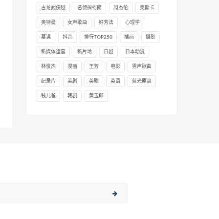
古龙武侠剧
名侦探柯南
周杰伦
奥斯卡
奥特曼
女声歌曲
好芳法
心理学
慕课
抖音
排行TOP250
插画
摄影
新媒体运营
新片场
日剧
日本动漫
林俊杰
漫画
王芳
电影
男声歌曲
纪录片
美剧
英剧
英语
蓝光原盘
钱儿爸
韩剧
黄玉郎