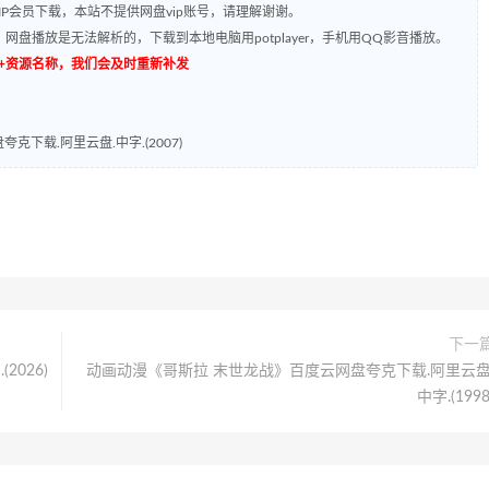
P会员下载，本站不提供网盘vip账号，请理解谢谢。
网盘播放是无法解析的，下载到本地电脑用potplayer，手机用QQ影音播放。
源编号+资源名称，我们会及时重新补发
下载.阿里云盘.中字.(2007)
下一
026)
动画动漫《哥斯拉 末世龙战》百度云网盘夸克下载.阿里云盘
中字.(1998