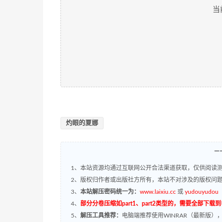
当
灼眼的夏娜
—
1、本站资源均通过互联网公开合法渠道获取，仅供阅读测
2、版权归作者或出版社方所有，本站不对涉及的版权问
3、
本站解压密码统一为：
www.laixiu.cc
或
yudouyudou
4、
部分分卷压缩如part1、part2类型的，需要全部下载
5、
解压工具推荐：
电脑端推荐使用WINRAR（最新版）