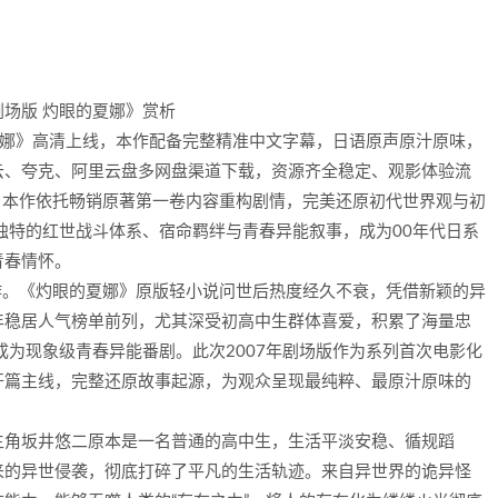
剧场版 灼眼的夏娜》赏析
的夏娜》高清上线，本作配备完整精准中文字幕，日语原声原汁原味，
云、夸克、阿里云盘多网盘渠道下载，资源齐全稳定、观影体验流
，本作依托畅销原著第一卷内容重构剧情，完美还原初代世界观与初
独特的红世战斗体系、宿命羁绊与青春异能叙事，成为00年代日系
青春情怀。
作。《灼眼的夏娜》原版轻小说问世后热度经久不衰，凭借新颖的异
年稳居人气榜单前列，尤其深受初高中生群体喜爱，积累了海量忠
成为现象级青春异能番剧。此次2007年剧场版作为系列首次电影化
开篇主线，完整还原故事起源，为观众呈现最纯粹、最原汁原味的
主角坂井悠二原本是一名普通的高中生，生活平淡安稳、循规蹈
来的异世侵袭，彻底打碎了平凡的生活轨迹。来自异世界的诡异怪