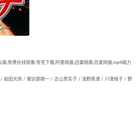
,免费在线观看,夸克下载,阿里网盘,迅雷网盘,百度网盘,mp4磁力
/ 岩田光央 / 诹访部顺一 / 古山贵实子 / 浅野真澄 / 川澄绫子 / 野