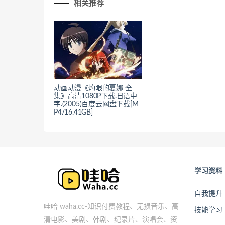
相关推荐
动画动漫《灼眼的夏娜 全
集》高清1080P下载.日语中
字.(2005)百度云网盘下载[M
P4/16.41GB]
学习资料
自我提升
哇哈 waha.cc-知识付费教程、无损音乐、高
技能学习
清电影、美剧、韩剧、纪录片、演唱会、资