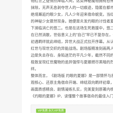
物红世之徒悄然降临人间，这类神秘魔物拥有恐怖
抹除，无声无息剥夺世人的一切痕迹，隐匿在都
绝境邂逅灼眼少女，凡人少年迎来宿命蜕变。当
的神秘少女骤然现身。她便是炎发灼眼的讨伐者
下濒临消亡的悠二。也是在这场生死救援中，悠
在已然消散，世俗意义上的“自己”早已不复存在
初遇羁绊就此缔结，异世大战正式拉开序幕。从
红世与现世交织的异能战场。剧场版精准刻画两
边是失去存在、身陷迷茫的平凡少年，截然不同
极致呈现红世魔物的诡异强悍与夏娜燃尽黑暗的
绊。
整体而言，《剧场版 灼眼的夏娜》是一部情怀与
观核心、还原主角宿命开端、缔结双向羁绊初章
画面质感精良、剧情凝练扎实，完美复刻原著内核
《灼眼的夏娜》IP、读懂整个故事宿命的最佳入门
VIP免费 永久VIP免费