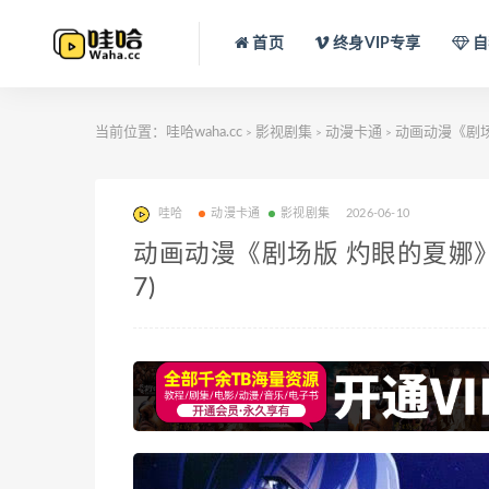
首页
终身VIP专享
自
当前位置：
哇哈waha.cc
影视剧集
动漫卡通
动画动漫《剧场版
>
>
>
哇哈
动漫卡通
影视剧集
2026-06-10
动画动漫《剧场版 灼眼的夏娜》百
7)