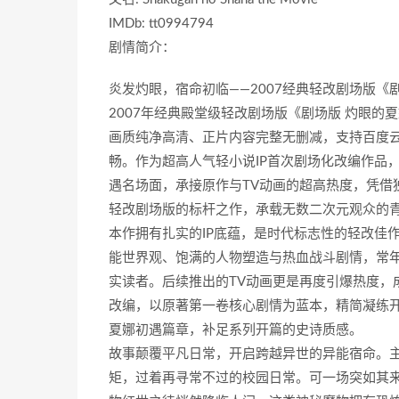
IMDb: tt0994794
剧情简介：
炎发灼眼，宿命初临——2007经典轻改剧场版《
2007年经典殿堂级轻改剧场版《剧场版 灼眼
画质纯净高清、正片内容完整无删减，支持百度
畅。作为超高人气轻小说IP首次剧场化改编作品
遇名场面，承接原作与TV动画的超高热度，凭借
轻改剧场版的标杆之作，承载无数二次元观众的
本作拥有扎实的IP底蕴，是时代标志性的轻改佳
能世界观、饱满的人物塑造与热血战斗剧情，常
实读者。后续推出的TV动画更是再度引爆热度，
改编，以原著第一卷核心剧情为蓝本，精简凝练
夏娜初遇篇章，补足系列开篇的史诗质感。
故事颠覆平凡日常，开启跨越异世的异能宿命。
矩，过着再寻常不过的校园日常。可一场突如其