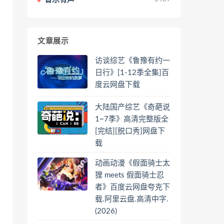
文章展示
访谈综艺《鲁豫有约一
日行》[1-12季全集]百
度云网盘下载
大陆国产综艺《奇葩说
1~7季》高清完整版全
[完结][脱口秀]网盘下
载
动画动漫《假面骑士太
狸 meets 假面骑士忍
者》百度云网盘夸克下
载.阿里云盘.高清中字.
(2026)