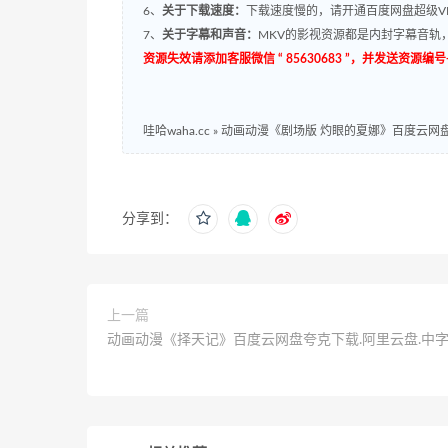
6、
关于下载速度：
下载速度慢的，请开通百度网盘超级VI
7、
关于字幕和声音：
MKV的影视资源都是内封字幕音轨，
资源失效请添加客服微信 “ 85630683 ”，并发送资
哇哈waha.cc
»
动画动漫《剧场版 灼眼的夏娜》百度云网盘夸克
分享到：
上一篇
动画动漫《择天记》百度云网盘夸克下载.阿里云盘.中字.(2