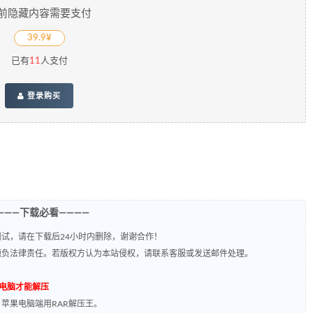
前隐藏内容需要支付
39.9¥
已有
11
人支付
登录购买
———下载必看————
试，请在下载后24小时内删除，谢谢合作！
题负法律责任。若版权方认为本站侵权，请联系客服或发送邮件处理。
到电脑才能解压
，苹果电脑端用RAR解压王。