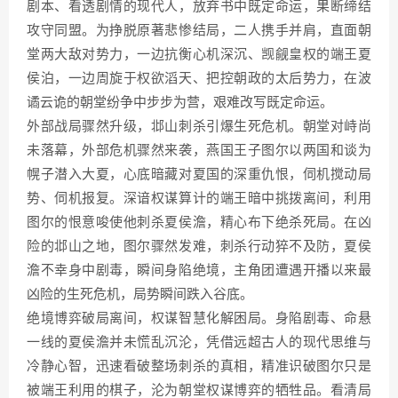
剧本、看透剧情的现代人，放弃书中既定命运，果断缔结
攻守同盟。为挣脱原著悲惨结局，二人携手并肩，直面朝
堂两大敌对势力，一边抗衡心机深沉、觊觎皇权的端王夏
侯泊，一边周旋于权欲滔天、把控朝政的太后势力，在波
谲云诡的朝堂纷争中步步为营，艰难改写既定命运。
外部战局骤然升级，邶山刺杀引爆生死危机。朝堂对峙尚
未落幕，外部危机骤然来袭，燕国王子图尔以两国和谈为
幌子潜入大夏，心底暗藏对夏国的深重仇恨，伺机搅动局
势、伺机报复。深谙权谋算计的端王暗中挑拨离间，利用
图尔的恨意唆使他刺杀夏侯澹，精心布下绝杀死局。在凶
险的邶山之地，图尔骤然发难，刺杀行动猝不及防，夏侯
澹不幸身中剧毒，瞬间身陷绝境，主角团遭遇开播以来最
凶险的生死危机，局势瞬间跌入谷底。
绝境博弈破局离间，权谋智慧化解困局。身陷剧毒、命悬
一线的夏侯澹并未慌乱沉沦，凭借远超古人的现代思维与
冷静心智，迅速看破整场刺杀的真相，精准识破图尔只是
被端王利用的棋子，沦为朝堂权谋博弈的牺牲品。看清局