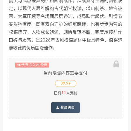
搞笑与高燃兼具的优质国漫续作。延续双穿主角的新颖设
定，以现代人思维解构古代朝堂权谋，邶山刺杀、地宫被
困、大军压境等名场面层层递进，战局跌宕起伏、剧情节
奏张弛有度。既有双向守护的细腻羁绊，也有步步为营的
权谋博弈，人物成长饱满、剧情反转不断，完美承接前作
口碑与质感，是2026年古风权谋题材中极具特色、值得追
更收藏的优质国漫佳作。
VIP免费 永久VIP免费
当前隐藏内容需要支付
39.9¥
已有
11
人支付
登录购买