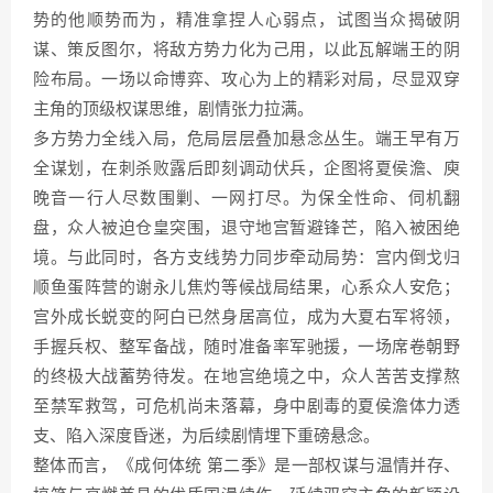
势的他顺势而为，精准拿捏人心弱点，试图当众揭破阴
谋、策反图尔，将敌方势力化为己用，以此瓦解端王的阴
险布局。一场以命博弈、攻心为上的精彩对局，尽显双穿
主角的顶级权谋思维，剧情张力拉满。
多方势力全线入局，危局层层叠加悬念丛生。端王早有万
全谋划，在刺杀败露后即刻调动伏兵，企图将夏侯澹、庾
晚音一行人尽数围剿、一网打尽。为保全性命、伺机翻
盘，众人被迫仓皇突围，退守地宫暂避锋芒，陷入被困绝
境。与此同时，各方支线势力同步牵动局势：宫内倒戈归
顺鱼蛋阵营的谢永儿焦灼等候战局结果，心系众人安危；
宫外成长蜕变的阿白已然身居高位，成为大夏右军将领，
手握兵权、整军备战，随时准备率军驰援，一场席卷朝野
的终极大战蓄势待发。在地宫绝境之中，众人苦苦支撑熬
至禁军救驾，可危机尚未落幕，身中剧毒的夏侯澹体力透
支、陷入深度昏迷，为后续剧情埋下重磅悬念。
整体而言，《成何体统 第二季》是一部权谋与温情并存、