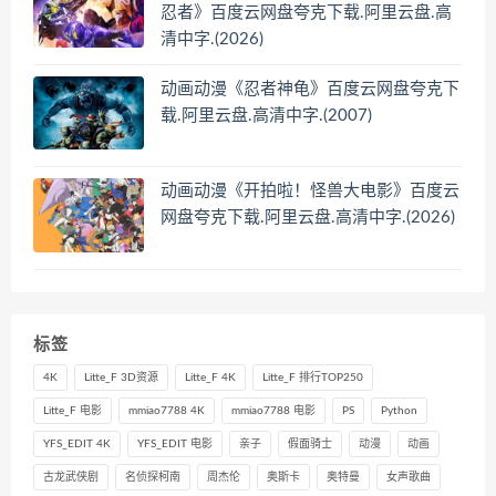
忍者》百度云网盘夸克下载.阿里云盘.高
清中字.(2026)
动画动漫《忍者神龟》百度云网盘夸克下
载.阿里云盘.高清中字.(2007)
动画动漫《开拍啦！怪兽大电影》百度云
网盘夸克下载.阿里云盘.高清中字.(2026)
标签
4K
Litte_F 3D资源
Litte_F 4K
Litte_F 排行TOP250
Litte_F 电影
mmiao7788 4K
mmiao7788 电影
PS
Python
YFS_EDIT 4K
YFS_EDIT 电影
亲子
假面骑士
动漫
动画
古龙武侠剧
名侦探柯南
周杰伦
奥斯卡
奥特曼
女声歌曲