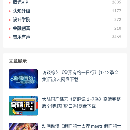
蓝光VIP
2835
认知升级
1177
设计学院
272
金融创富
218
音乐有声
3469
文章展示
访谈综艺《鲁豫有约一日行》[1-12季全
集]百度云网盘下载
大陆国产综艺《奇葩说 1~7季》高清完整
版全[完结][脱口秀]网盘下载
动画动漫《假面骑士太狸 meets 假面骑士