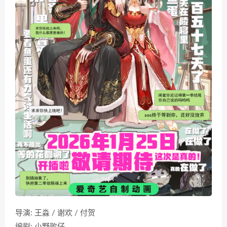
导演: 王淼 / 谢欢 / 付贺
编剧: 小野败仔