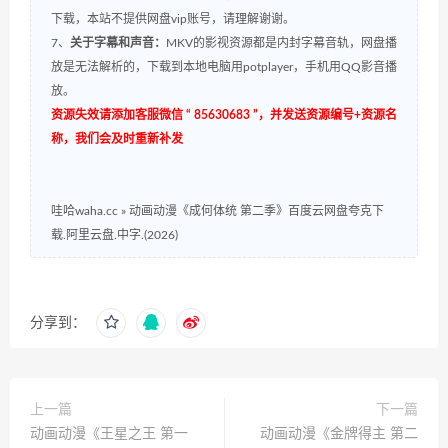
下载，本站不提供网盘vip账号，请理解谢谢。
7、
关于字幕和声音：
MKV的影视资源都是内封字幕音轨，网盘播
放是无法解析的，下载到本地电脑用potplayer，手机用QQ影音播
放。
资源失效请添加客服微信 “ 85630683 ”，并发送资源编号+资源名
称，我们会及时重新补发
哇哈waha.cc
»
动画动漫《成何体统 第二季》百度云网盘夸克下
载.阿里云盘.中字.(2026)
分享到：
上一篇
下一篇
动画动漫《王星之王 第一
动画动漫《金牌得主 第二