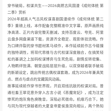
穿书破局，权谋共生——2026高燃古风国漫《成何体统 第
二季》赏析
2026年超高人气古风权谋喜剧国漫续作《成何体统 第二
季》重磅上线，本作配备完整精准中文字幕，原声画质纯
净高清、正片内容完整无删减，支持百度云、夸克、阿里
云盘多网盘渠道下载，资源齐全稳定、观影体验流畅。作
为口碑炸裂的穿书题材黑马续作，本作延续前作古今碰撞
的独特调性，将现代思维与古代权谋深度融合，在搞笑轻
松的基调之上加码权谋博弈与生死危局，剧情反转密集、
人物羁绊饱满、朝堂战局层层升级，以双穿越者联手破局
的新颖设定，跳出传统古偶权谋套路，成为2026年兼具笑
点、燃点与虐点的宝藏国风动画。
故事延续前作穿书世界观，开启双线抗敌的权谋对局。普
通社畜王翠花意外穿入古言小说《恶魔宠妃》，成为注定
惨死的炮灰角色庾晚音，深陷必死宿命。机缘巧合下，她
与同为现代穿越者的大夏皇帝夏侯澹双向相认，两个熟知