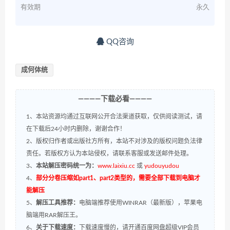
有效期
永久
QQ咨询
成何体统
————下载必看————
1、本站资源均通过互联网公开合法渠道获取，仅供阅读测试，请
在下载后24小时内删除，谢谢合作！
2、版权归作者或出版社方所有，本站不对涉及的版权问题负法律
责任。若版权方认为本站侵权，请联系客服或发送邮件处理。
3、
本站解压密码统一为：
www.laixiu.cc
或
yudouyudou
4、
部分分卷压缩如part1、part2类型的，需要全部下载到电脑才
能解压
5、
解压工具推荐：
电脑端推荐使用WINRAR（最新版），苹果电
脑端用RAR解压王。
6、
关于下载速度：
下载速度慢的，请开通百度网盘超级VIP会员