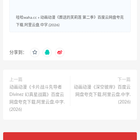
哇哈waha.cc
»
动画动漫《葬送的芙莉莲 第二季》百度云网盘夸克
下载.阿里云盘.中字.(2026)
分享到：
上一篇
下一篇
动画动漫《卡片战斗先导者
动画动漫《深空彼岸》百度云
Divinez 幻真星战篇》百度云
网盘夸克下载.阿里云盘.中字.
网盘夸克下载.阿里云盘.中字.
(2026)
(2026)