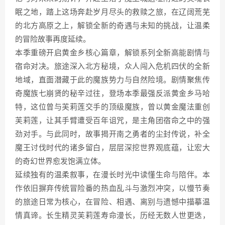
眠之地，踏上这场奔赴岁月尽头的救赎之旅，在辽阔荒芜
的北方高原之上，解锁全新的奇遇与未知的挑战，让温柔
的冒险故事再度延续。
本季重磅开启黄金乡核心篇章，解锁系列全新高能剧情与
宿命对决。旅途深入北方秘境，众人闯入危机四伏的全新
地域，直面潜藏于此的魔族势力与自然险境。剧情聚焦传
奇魔族七崩贤的秘辛过往，登场本季最强反派黄金乡马哈
特，这位曾与芙莉莲交手的顶级魔族，曾以黄金魔法重创
芙莉莲，让其手臂遭受百年诅咒，是主角团宿命之中的强
劲对手。与此同时，故事揭开南之勇者的尘封传说，补全
魔王讨伐时代的诸多留白，层层深挖世界观底蕴，让宏大
的奇幻世界愈发饱满立体。
延续独有的温柔叙事，在漫长时光中读懂生命与陪伴。本
作依旧摒弃传统冒险番的热血乱斗与激烈冲突，以慢节奏
的旅途日常为核心，在冒险、相遇、离别与遗憾中描摹温
情真谛。长生精灵芙莉莲寿命漫长，历经无数人世更迭，