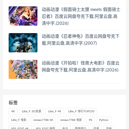
动画动漫《假面骑士太狸 meets 假面骑士
忍者》百度云网盘夸克下载.阿里云盘.高
清中字.(2026)
动画动漫《忍者神龟》百度云网盘夸克下
载.阿里云盘.高清中字.(2007)
动画动漫《开拍啦！怪兽大电影》百度云
网盘夸克下载.阿里云盘.高清中字.(2026)
标签
4K
Litte_F 3D资源
Litte_F 4K
Litte_F 排行TOP250
Litte_F 电影
mmiao7788 4K
mmiao7788 电影
PS
Python
YFS_EDIT 4K
YFS_EDIT 电影
亲子
假面骑士
动漫
动画