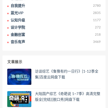
自我提升
2780
蓝光VIP
2835
认知升级
1177
设计学院
272
金融创富
218
音乐有声
3469
文章展示
访谈综艺《鲁豫有约一日行》[1-12季全
集]百度云网盘下载
大陆国产综艺《奇葩说 1~7季》高清完整
版全[完结][脱口秀]网盘下载