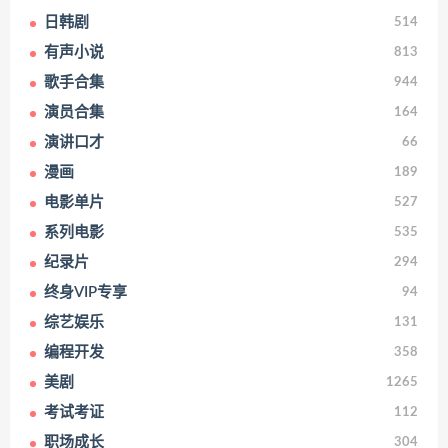
日韩剧
514
有声小说
813
歌手合集
944
演员合集
164
演讲口才
66
漫画
189
电影单片
527
系列电影
535
纪录片
294
终身VIP专享
94
综艺娱乐
131
编程开发
358
美剧
1265
考试考证
112
职场成长
304