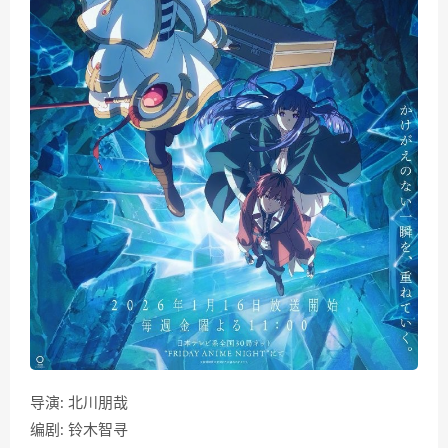
导演: 北川朋哉
编剧: 铃木智寻