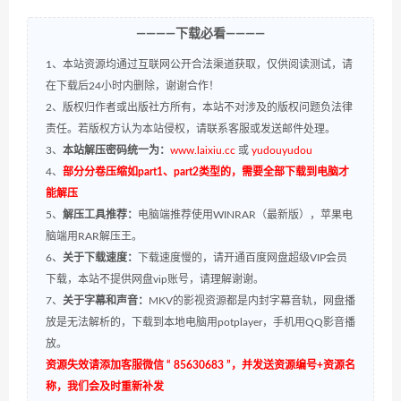
————下载必看————
1、本站资源均通过互联网公开合法渠道获取，仅供阅读测试，请
在下载后24小时内删除，谢谢合作！
2、版权归作者或出版社方所有，本站不对涉及的版权问题负法律
责任。若版权方认为本站侵权，请联系客服或发送邮件处理。
3、
本站解压密码统一为：
www.laixiu.cc
或
yudouyudou
4、
部分分卷压缩如part1、part2类型的，需要全部下载到电脑才
能解压
5、
解压工具推荐：
电脑端推荐使用WINRAR（最新版），苹果电
脑端用RAR解压王。
6、
关于下载速度：
下载速度慢的，请开通百度网盘超级VIP会员
下载，本站不提供网盘vip账号，请理解谢谢。
7、
关于字幕和声音：
MKV的影视资源都是内封字幕音轨，网盘播
放是无法解析的，下载到本地电脑用potplayer，手机用QQ影音播
放。
资源失效请添加客服微信 “ 85630683 ”，并发送资源编号+资源名
称，我们会及时重新补发