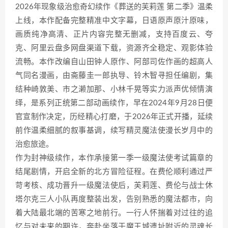
2026年现象级治愈奇幻续作《葬送的芙莉莲 第二季》温柔
上线，本作配备完整精准中文字幕，日语原声原汁原味，
画质纯净高清、正片内容完整无删减，支持百度云、夸
克、阿里云盘多网盘渠道下载，资源齐全稳定、观影体验
流畅。本作改编自山田钟人原作、阿部司佐作画的超高人
气同名漫画，由斋藤圭一郎执导、铃木智寻担任编剧，集
结种崎敦美、市之濑加那、小林千晃等实力派声优倾情演
绎，是系列正统第二部动画续作，早在2024年9月28日便
官宣制作决定，历经精心打磨，于2026年正式开播，延续
前作温柔细腻的叙事基调，续写精灵魔法使漫长岁月中的
治愈旅途。
作为封神级续作，本作承接第一季一级魔法使考试篇章的
结尾剧情，开启全新的北方冒险征程。在费伦顺利通过严
苛考核、成功晋升一级魔法使后，芙莉莲、费伦与战士休
塔尔克三人小队再度整装出发，告别熟悉的魔法都市，向
着大陆最北端的苦寒之地前行。一行人怀揣着对过往的追
忆与对未来的期许，奔赴坐落于魔王城遗址附近的灵魂长