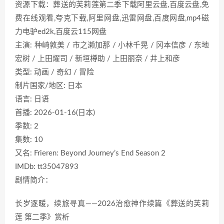
资源下载：葬送的芙莉莲第二季下载阿里云盘,百度云盘,免
费在线观看,夸克下载,阿里网盘,迅雷网盘,百度网盘,mp4磁
力电驴ed2k,百度云115网盘
主演: 种崎敦美 / 市之濑加那 / 小林千晃 / 冈本信彦 / 东地
宏树 / 上田燿司 / 新垣樽助 / 上田丽奈 / 井上和彦
类型: 动画 / 奇幻 / 冒险
制片国家/地区: 日本
语言: 日语
首播: 2026-01-16(日本)
季数: 2
集数: 10
又名: Frieren: Beyond Journey’s End Season 2
IMDb: tt35047893
剧情简介：
长岁逐暖，续旅寻真——2026治愈神作续篇《葬送的芙莉
莲 第二季》赏析