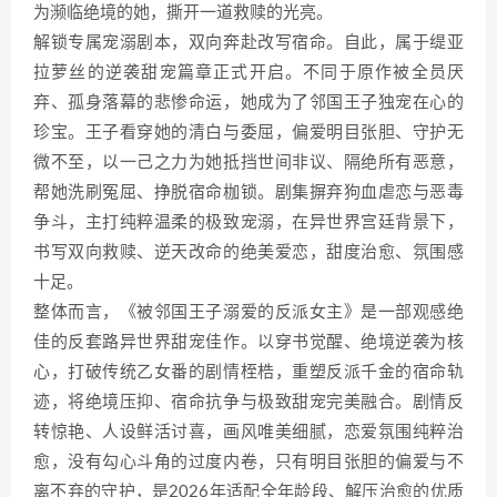
为濒临绝境的她，撕开一道救赎的光亮。
解锁专属宠溺剧本，双向奔赴改写宿命。自此，属于缇亚
拉萝丝的逆袭甜宠篇章正式开启。不同于原作被全员厌
弃、孤身落幕的悲惨命运，她成为了邻国王子独宠在心的
珍宝。王子看穿她的清白与委屈，偏爱明目张胆、守护无
微不至，以一己之力为她抵挡世间非议、隔绝所有恶意，
帮她洗刷冤屈、挣脱宿命枷锁。剧集摒弃狗血虐恋与恶毒
争斗，主打纯粹温柔的极致宠溺，在异世界宫廷背景下，
书写双向救赎、逆天改命的绝美爱恋，甜度治愈、氛围感
十足。
整体而言，《被邻国王子溺爱的反派女主》是一部观感绝
佳的反套路异世界甜宠佳作。以穿书觉醒、绝境逆袭为核
心，打破传统乙女番的剧情桎梏，重塑反派千金的宿命轨
迹，将绝境压抑、宿命抗争与极致甜宠完美融合。剧情反
转惊艳、人设鲜活讨喜，画风唯美细腻，恋爱氛围纯粹治
愈，没有勾心斗角的过度内卷，只有明目张胆的偏爱与不
离不弃的守护，是2026年适配全年龄段、解压治愈的优质