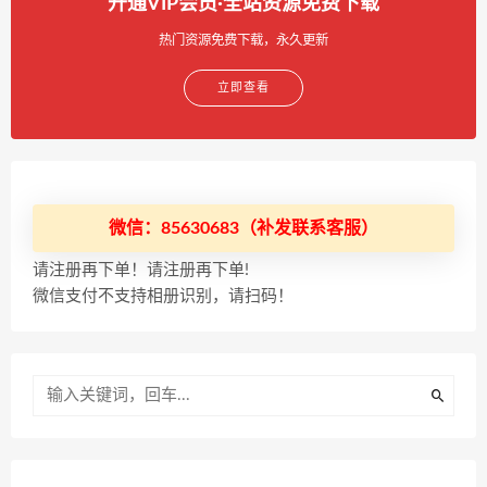
开通VIP会员·全站资源免费下载
热门资源免费下载，永久更新
立即查看
微信：85630683（补发联系客服）
请注册再下单！请注册再下单!
微信支付不支持相册识别，请扫码！