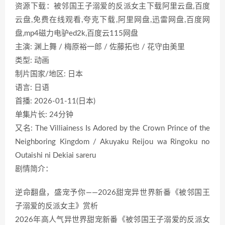
资源下载：被邻国王子溺爱的反派女主下载阿里云盘,百度
云盘,免费在线观看,夸克下载,阿里网盘,迅雷网盘,百度网
盘,mp4磁力电驴ed2k,百度云115网盘
主演: 渊上舞 / 梅原裕一郎 / 佐藤拓也 / 花守由美里
类型: 动画
制片国家/地区: 日本
语言: 日语
首播: 2026-01-11(日本)
单集片长: 24分钟
又名: The Villiainess Is Adored by the Crown Prince of the
Neighboring Kingdom / Akuyaku Reijou wa Ringoku no
Outaishi ni Dekiai sareru
剧情简介：
逆命翻盘，盛宠予你——2026甜宠异世界新番《被邻国王
子溺爱的反派女主》赏析
2026年高人气异世界甜宠新番《被邻国王子溺爱的反派女