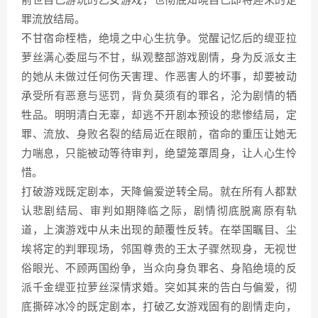
前世自己游玩的乙女游戏，也彻底知晓自己即将迎来的定
罪流放结局。
不甘宿命桎梏，绝境之中心生抗争。觉醒记忆后的缇亚拉
萝丝满心委屈与不甘，纵观整部游戏剧情，身为反派女主
的她从未做过任何伤天害理、作恶害人的坏事，却要被动
承受所有恶意与惩罚，背负莫须有的罪名，沦为剧情的牺
牲品。明明清白无辜，却逃不开剧本预设的悲惨结局，定
罪、流放、身败名裂的结局近在眼前，宿命的重压让她无
力喘息，只能被动等待审判，绝望笼罩周身，让人心生怜
惜。
打破游戏既定剧本，天降偏爱逆转全局。就在所有人都默
认悲剧结局、审判如期降临之际，剧情彻底脱离原有轨
道，上演游戏中从未出现的颠覆性反转。在举国瞩目、尘
埃将定的判罪现场，邻国尊贵的王太子骤然现身，无视世
俗眼光、不顾两国纷争，当众向身负罪名、身陷绝境的反
派千金缇亚拉萝丝深情求婚。突如其来的告白与偏爱，彻
底撕碎冰冷的既定剧本，打破乙女游戏固有的剧情走向，