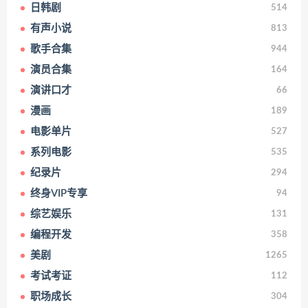
日韩剧
514
有声小说
813
歌手合集
944
演员合集
164
演讲口才
66
漫画
189
电影单片
527
系列电影
535
纪录片
294
终身VIP专享
94
综艺娱乐
131
编程开发
358
美剧
1265
考试考证
112
职场成长
304