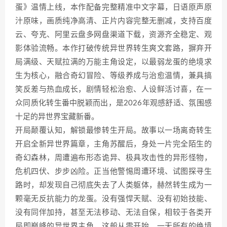
蛋》温情上线，本作配备完整精准中文字幕，日语原声原
汁原味，画质纯净高清、正片内容完整无删减，支持百度
云、夸克、阿里云盘多网盘渠道下载，资源齐全稳定、观
影体验流畅。本作打破传统异世界转生爽文套路，摒弃开
局满级、天赋拉满的万能主角设定，以最弱龙蛋的绝境求
生为核心，融合奇幻冒险、等级养成与治愈温情，兼具搞
笑反差与热血成长，剧情轻松治愈、人设鲜活讨喜，在一
众同质化转生番中脱颖而出，是2026年观感舒适、氛围感
十足的异世界宝藏新番。
开局颠覆认知，解锁最惨转生开局。故事以一场离奇转生
开启全新异世界篇章，主角苏醒后，身处一片完全陌生的
奇幻森林，周遭遍布形态诡异、极具攻击性的异形怪物，
危机四伏、步步凶险。正当他警惕周遭环境、试图探寻生
路时，却发现自己彻底失去了人类躯体，赫然转生成为一
颗毫无反抗能力的龙蛋。没有强悍天赋、没有初始技能、
没有同伴加持，甚至无法移动、无法自保，相较于各类开
局即巅峰的异世界主角，这般从零开始、一无所有的绝境