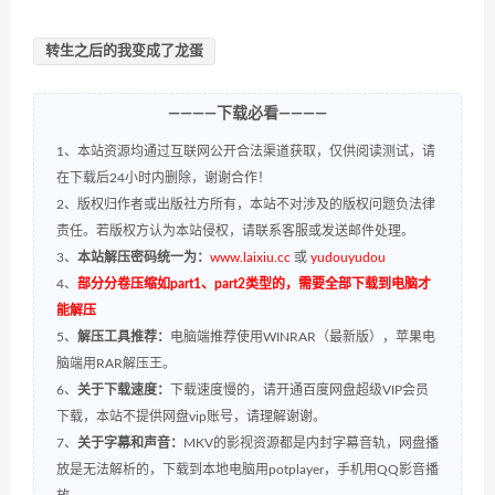
转生之后的我变成了龙蛋
————下载必看————
1、本站资源均通过互联网公开合法渠道获取，仅供阅读测试，请
在下载后24小时内删除，谢谢合作！
2、版权归作者或出版社方所有，本站不对涉及的版权问题负法律
责任。若版权方认为本站侵权，请联系客服或发送邮件处理。
3、
本站解压密码统一为：
www.laixiu.cc
或
yudouyudou
4、
部分分卷压缩如part1、part2类型的，需要全部下载到电脑才
能解压
5、
解压工具推荐：
电脑端推荐使用WINRAR（最新版），苹果电
脑端用RAR解压王。
6、
关于下载速度：
下载速度慢的，请开通百度网盘超级VIP会员
下载，本站不提供网盘vip账号，请理解谢谢。
7、
关于字幕和声音：
MKV的影视资源都是内封字幕音轨，网盘播
放是无法解析的，下载到本地电脑用potplayer，手机用QQ影音播