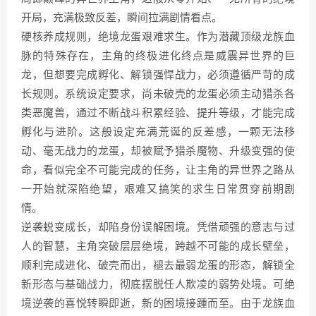
开局，充满极致反差，瞬间拉满剧情看点。
硬核养成规则，绝境龙蛋艰难求生。作为潜藏顶级龙族血
脉的特殊存在，主角的终极进化终点是威震异世界的巨
龙，但想要完成孵化、解锁强悍战力，必须遵循严苛的成
长规则。系统设定要求，尚未破壳的龙蛋必须主动猎杀各
类恶魔兽，通过不断战斗积累经验、提升等级，才能完成
孵化与进阶。这般设定充满荒诞的反差感，一颗无法移
动、毫无战力的龙蛋，却被赋予猎杀魔物、升级变强的使
命，看似完全不可能完成的任务，让主角的异世界之路从
一开始就深陷绝望，艰难又搞笑的求生日常贯穿前期剧
情。
逆袭蜕变成长，却陷身份误解困境。凭借顽强的意志与过
人的智慧，主角突破层层绝境，跨越不可能的成长壁垒，
顺利完成进化、破壳而出，褪去最弱龙蛋的形态，解锁全
新形态与基础战力，彻底摆脱任人欺凌的弱势处境。可绝
境逆袭的喜悦转瞬即逝，新的困境接踵而至。由于龙族血