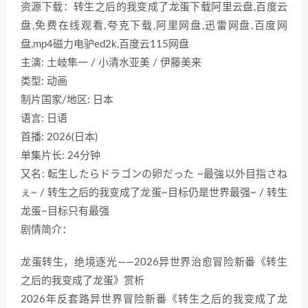
资源下载：转生之后的我变成了龙蛋下载阿里云盘,百度云
盘,免费在线观看,夸克下载,阿里网盘,迅雷网盘,百度网
盘,mp4磁力电驴ed2k,百度云115网盘
主演: 土岐隼一 / 小清水亚美 / 伊藤美来
类型: 动画
制片国家/地区: 日本
语言: 日语
首播: 2026(日本)
单集片长: 24分钟
又名: 転生したらドラゴンの卵だった ~最強以外目指さね
ぇ~ / 转生之后的我变成了龙蛋~目标仍是世界最强~ / 转生
龙蛋~目标只有最强
剧情简介：
龙蛋转生，绝境逐光——2026异世界治愈冒险新番《转生
之后的我变成了龙蛋》赏析
2026年反套路异世界冒险新番《转生之后的我变成了龙