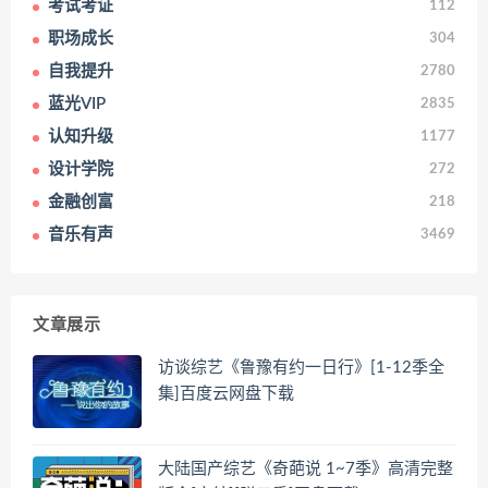
考试考证
112
职场成长
304
自我提升
2780
蓝光VIP
2835
认知升级
1177
设计学院
272
金融创富
218
音乐有声
3469
文章展示
访谈综艺《鲁豫有约一日行》[1-12季全
集]百度云网盘下载
大陆国产综艺《奇葩说 1~7季》高清完整