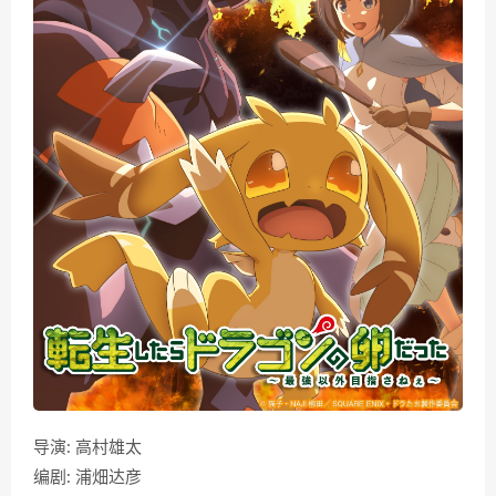
导演: 高村雄太
编剧: 浦畑达彦