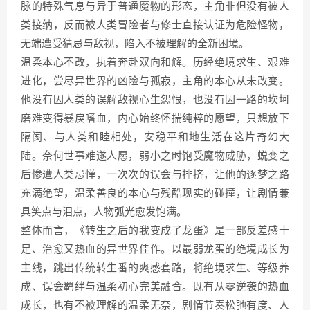
脉的特殊气息与异于普通魔物的形态，主角非但没有被人
类接纳，反而被人类冒险者与修士直接认证为危险怪物，
无端遭受猜忌与敌视，陷入不被理解的全新困境。
温柔本心不改，执着奔赴双向和解。历经绝境求生、艰难
进化，尝尽异世界的凶险与孤寂，主角的本心从未改变。
他没有因人类的误解敌视心生怨恨，也没有因一路的坎坷
磨难变得暴戾嗜血，内心始终怀揣纯粹的愿望，只想放下
隔阂、与人类和睦相处，安稳平和地生活在这片奇幻大
陆。奈何世事难遂人愿，弱小之时饱受魔物威胁，蜕变之
后惨遭人类忌惮，一次次的误会与排挤，让他的逐梦之路
充满绝望，温柔善良的本心与残酷现实的碰撞，让剧情兼
具笑点与泪点，人物弧光愈发饱满。
整体而言，《转生之后的我变成了龙蛋》是一部反差感十
足、治愈又热血的异世界佳作。以最弱龙蛋的绝境成长为
主线，跳出传统转生番的爽感套路，将绝境求生、等级养
成、误会羁绊与温柔初心完美融合。既有从零逆袭的热血
成长，也有不被理解的温柔无奈，剧情节奏松弛有度、人