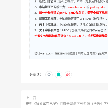
2、版权归作者或出版社方所有，本站不对涉及的版权问
3、
本站解压密码统一为：
www.laixiu.cc
或
yudouyudou
4、
部分分卷压缩如part1、part2类型的，需要全部下载
5、
解压工具推荐：
电脑端推荐使用WINRAR（最新版）
6、
关于下载速度：
下载速度慢的，请开通百度网盘超级VI
7、
关于字幕和声音：
MKV的影视资源都是内封字幕音轨，
资源失效请添加客服微信 “ 85630683 ”，并发送资
哇哈waha.cc
»
《BIGBANG出道十周年纪念电影》高清(中字无
分享到：
上一篇
电影《解放军在巴黎》百度云网盘下载资源（法语中字