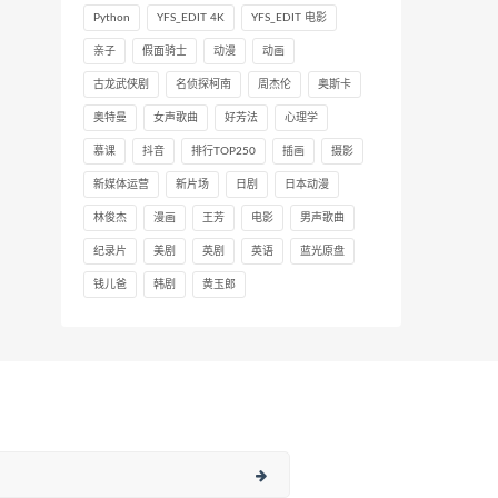
Python
YFS_EDIT 4K
YFS_EDIT 电影
亲子
假面骑士
动漫
动画
古龙武侠剧
名侦探柯南
周杰伦
奥斯卡
奥特曼
女声歌曲
好芳法
心理学
慕课
抖音
排行TOP250
插画
摄影
新媒体运营
新片场
日剧
日本动漫
林俊杰
漫画
王芳
电影
男声歌曲
纪录片
美剧
英剧
英语
蓝光原盘
钱儿爸
韩剧
黄玉郎