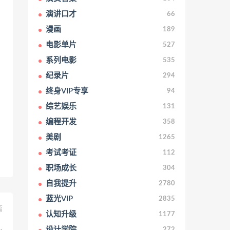
演讲口才
66
漫画
189
电影单片
527
系列电影
535
纪录片
294
终身VIP专享
94
综艺娱乐
131
编程开发
358
美剧
1265
考试考证
112
职场成长
304
自我提升
2780
蓝光VIP
2835
篇
认知升级
1177
）
设计学院
272