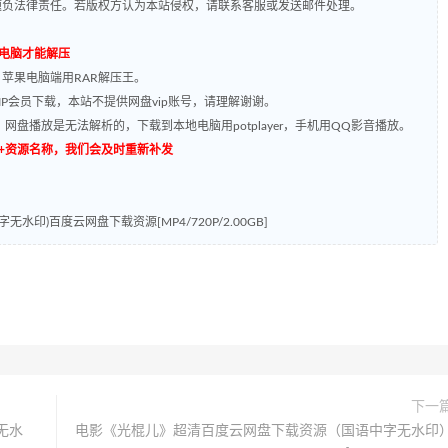
题负法律责任。若版权方认为本站侵权，请联系客服或发送邮件处理。
到电脑才能解压
，苹果电脑端用RAR解压王。
P会员下载，本站不提供网盘vip账号，请理解谢谢。
网盘播放是无法解析的，下载到本地电脑用potplayer，手机用QQ影音播放。
源编号+资源名称，我们会及时重新补发
水印)百度云网盘下载资源[MP4/720P/2.00GB]
下一
无水
电影《光棍儿》超清百度云网盘下载资源（国语中字无水印