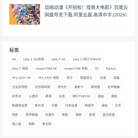
动画动漫《开拍啦！怪兽大电影》百度云
网盘夸克下载.阿里云盘.高清中字.(2026)
标签
4K
Litte_F 3D资源
Litte_F 4K
Litte_F 排行TOP250
Litte_F 电影
mmiao7788 4K
mmiao7788 电影
PS
Python
YFS_EDIT 4K
YFS_EDIT 电影
亲子
假面骑士
动漫
动画
古龙武侠剧
名侦探柯南
周杰伦
奥斯卡
奥特曼
女声歌曲
好芳法
心理学
慕课
抖音
排行TOP250
插画
摄影
新媒体运营
新片场
日剧
日本动漫
林俊杰
漫画
王芳
电影
男声歌曲
纪录片
美剧
英剧
英语
蓝光原盘
钱儿爸
韩剧
黄玉郎