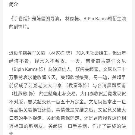
简介
《手卷烟》是陈健朗导演， 林家栋、BiPin Karma领衔主演
的剧情片。
退役华籍英军关超 （林家栋 饰） 加入黑社会维生，但近年
经济不景，经常入不敷支。一天，南亚裔古惑仔文尼
（Bipin Karma 饰）為躲避仇人，误闯关超家，文尼以三十
万酬劳哀求他收留五天，关超欣然接受。另一边，关超早
前促成了江湖老大大口泰 （袁富华饰）与台湾黑帮菜甫
（杜燕歌 饰） 的金錢龟走私交易，大口泰收货后竟发现货
不对版，要关超交还一百五十万定金。文尼突然拿出一包
毒品供关超换钱还债，事情像是完結之后，文尼竟又被大
口泰的手下捉走。关超会自保逃走，还是冒险拯救这位相
遇相知的新朋友。关超吸一口手卷烟，作出了最終的決
定。