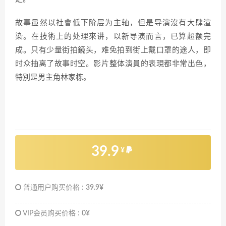
故事虽然以社會低下阶层为主轴，但是导演沒有大肆渲
染。在技術上的处理來讲，以新导演而言，已算超额完
成。只有少量街拍鏡头，难免拍到街上戴口罩的途人，即
时众抽离了故事时空。影片整体演員的表現都非常出色，
特別是男主角林家栋。
39.9
¥
普通用户购买价格 :
39.9¥
VIP会员购买价格 :
0¥