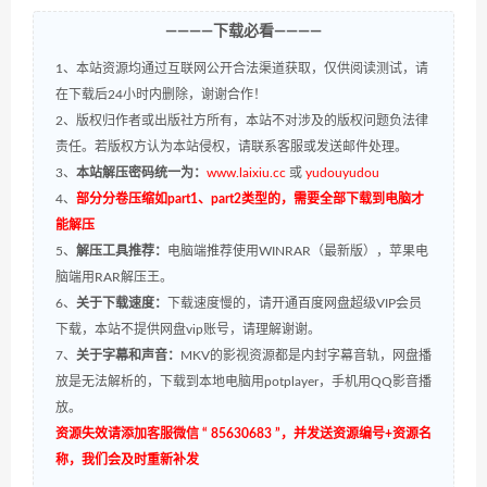
————下载必看————
1、本站资源均通过互联网公开合法渠道获取，仅供阅读测试，请
在下载后24小时内删除，谢谢合作！
2、版权归作者或出版社方所有，本站不对涉及的版权问题负法律
责任。若版权方认为本站侵权，请联系客服或发送邮件处理。
3、
本站解压密码统一为：
www.laixiu.cc
或
yudouyudou
4、
部分分卷压缩如part1、part2类型的，需要全部下载到电脑才
能解压
5、
解压工具推荐：
电脑端推荐使用WINRAR（最新版），苹果电
脑端用RAR解压王。
6、
关于下载速度：
下载速度慢的，请开通百度网盘超级VIP会员
下载，本站不提供网盘vip账号，请理解谢谢。
7、
关于字幕和声音：
MKV的影视资源都是内封字幕音轨，网盘播
放是无法解析的，下载到本地电脑用potplayer，手机用QQ影音播
放。
资源失效请添加客服微信 “ 85630683 ”，并发送资源编号+资源名
称，我们会及时重新补发