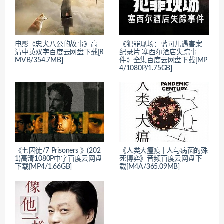
电影《忠犬八公的故事》高
《犯罪现场：蓝可儿遇害案
清中英双字百度云网盘下载[R
纪录片 塞西尔酒店失踪事
MVB/354.7MB]
件》全集百度云网盘下载[MP
4/1080P/1.75GB]
《七囚徒/7 Prisoners 》(202
《人类大瘟疫 | 人与病菌的殊
1)高清1080P中字百度云网盘
死博弈》音频百度云网盘下
下载[MP4/1.66GB]
载[M4A/365.09MB]