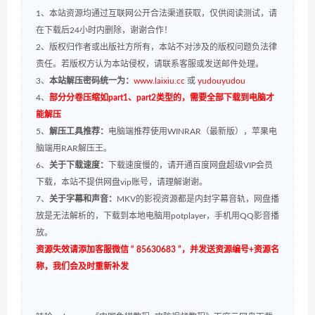
1、本站资源均通过互联网公开合法渠道获取，仅供阅读测试，请
在下载后24小时内删除，谢谢合作！
2、版权归作者或出版社方所有，本站不对涉及的版权问题负法律
责任。若版权方认为本站侵权，请联系客服或发送邮件处理。
3、
本站解压密码统一为：
www.laixiu.cc
或
yudouyudou
4、
部分分卷压缩如part1、part2类型的，需要全部下载到电脑才
能解压
5、
解压工具推荐：
电脑端推荐使用WINRAR（最新版），苹果电
脑端用RAR解压王。
6、
关于下载速度：
下载速度慢的，请开通百度网盘超级VIP会员
下载，本站不提供网盘vip账号，请理解谢谢。
7、
关于字幕和声音：
MKV的影视资源都是内封字幕音轨，网盘播
放是无法解析的，下载到本地电脑用potplayer，手机用QQ影音播
放。
资源失效请添加客服微信 “ 85630683 ”，并发送资源编号+资源名
称，我们会及时重新补发