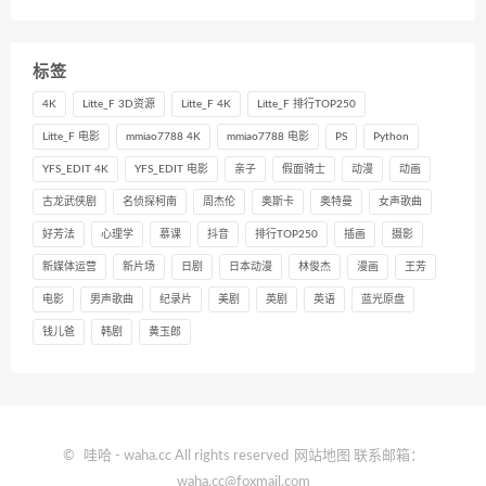
标签
4K
Litte_F 3D资源
Litte_F 4K
Litte_F 排行TOP250
Litte_F 电影
mmiao7788 4K
mmiao7788 电影
PS
Python
YFS_EDIT 4K
YFS_EDIT 电影
亲子
假面骑士
动漫
动画
古龙武侠剧
名侦探柯南
周杰伦
奥斯卡
奥特曼
女声歌曲
好芳法
心理学
慕课
抖音
排行TOP250
插画
摄影
新媒体运营
新片场
日剧
日本动漫
林俊杰
漫画
王芳
电影
男声歌曲
纪录片
美剧
英剧
英语
蓝光原盘
钱儿爸
韩剧
黄玉郎
©
哇哈
- waha.cc All rights reserved
网站地图
联系邮箱：
waha.cc@foxmail.com