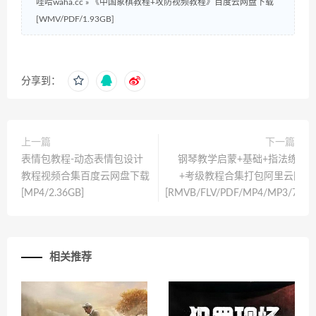
哇哈waha.cc
»
《中国象棋教程+攻防视频教程》百度云网盘下载
[WMV/PDF/1.93GB]
分享到：
上一篇
下一篇
表情包教程-动态表情包设计
钢琴教学启蒙+基础+指法练习+
教程视频合集百度云网盘下载
+考级教程合集打包阿里云网盘
[MP4/2.36GB]
[RMVB/FLV/PDF/MP4/MP3/76.0
相关推荐