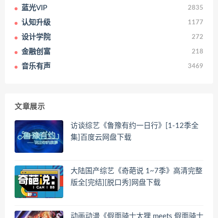
蓝光VIP
2835
认知升级
1177
设计学院
272
金融创富
218
音乐有声
3469
文章展示
访谈综艺《鲁豫有约一日行》[1-12季全
集]百度云网盘下载
大陆国产综艺《奇葩说 1~7季》高清完整
版全[完结][脱口秀]网盘下载
动画动漫《假面骑士太狸 meets 假面骑士