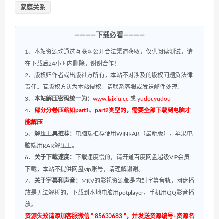
家庭关系
————下载必看————
1、本站资源均通过互联网公开合法渠道获取，仅供阅读测试，请
在下载后24小时内删除，谢谢合作！
2、版权归作者或出版社方所有，本站不对涉及的版权问题负法律
责任。若版权方认为本站侵权，请联系客服或发送邮件处理。
3、
本站解压密码统一为：
www.laixiu.cc
或
yudouyudou
4、
部分分卷压缩如part1、part2类型的，需要全部下载到电脑才
能解压
5、
解压工具推荐：
电脑端推荐使用WINRAR（最新版），苹果电
脑端用RAR解压王。
6、
关于下载速度：
下载速度慢的，请开通百度网盘超级VIP会员
下载，本站不提供网盘vip账号，请理解谢谢。
7、
关于字幕和声音：
MKV的影视资源都是内封字幕音轨，网盘播
放是无法解析的，下载到本地电脑用potplayer，手机用QQ影音播
放。
资源失效请添加客服微信 “ 85630683 ”，并发送资源编号+资源名