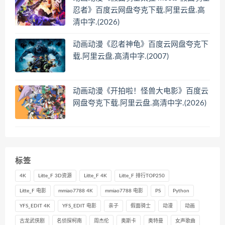
忍者》百度云网盘夸克下载.阿里云盘.高
清中字.(2026)
动画动漫《忍者神龟》百度云网盘夸克下
载.阿里云盘.高清中字.(2007)
动画动漫《开拍啦！怪兽大电影》百度云
网盘夸克下载.阿里云盘.高清中字.(2026)
标签
4K
Litte_F 3D资源
Litte_F 4K
Litte_F 排行TOP250
Litte_F 电影
mmiao7788 4K
mmiao7788 电影
PS
Python
YFS_EDIT 4K
YFS_EDIT 电影
亲子
假面骑士
动漫
动画
古龙武侠剧
名侦探柯南
周杰伦
奥斯卡
奥特曼
女声歌曲