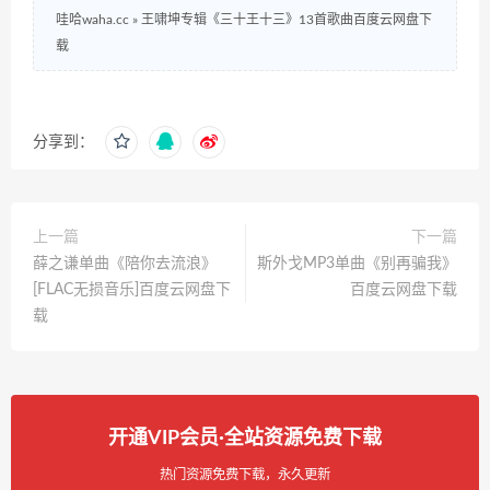
哇哈waha.cc
»
王啸坤专辑《三十王十三》13首歌曲百度云网盘下
载
分享到：
上一篇
下一篇
薛之谦单曲《陪你去流浪》
斯外戈MP3单曲《别再骗我》
[FLAC无损音乐]百度云网盘下
百度云网盘下载
载
开通VIP会员·全站资源免费下载
热门资源免费下载，永久更新