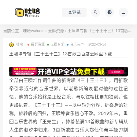
登录
当前位置：
哇哈waha.cc
尝鲜资源
王啸坤专辑《三十王十三》13首歌曲百度云网盘下载
>
>
哇哈
尝鲜资源
无损音乐
音乐有声
2022-03-16
王啸坤专辑《三十王十三》13首歌曲百度云网盘下载
全部由王啸坤作词作曲的新专辑《三十王十三》，用新歌
牵引靠近他的音乐世界，以老歌新编唤醒对他的过往记
忆，他的音乐始终是正经音乐，与以往相比更加独到，也
更加执着。《三十王十三》——以中轴为分界，折叠后的对
称，旋转后的回归，王啸坤音乐初心不改。2019年末，重
回音乐世界的「王先生」，捧着装满13首歌曲的新专辑从
人生的潮汐中归来。3首新歌由音乐人郑仕伟亲手操刀制