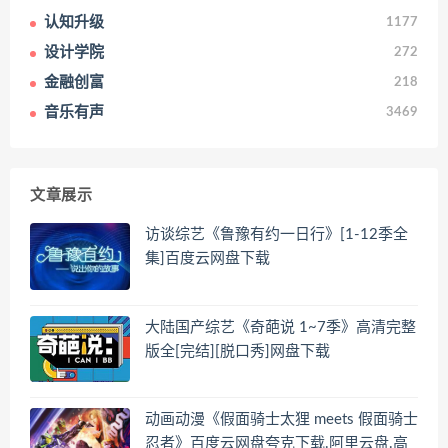
认知升级
1177
设计学院
272
金融创富
218
音乐有声
3469
文章展示
访谈综艺《鲁豫有约一日行》[1-12季全
集]百度云网盘下载
大陆国产综艺《奇葩说 1~7季》高清完整
版全[完结][脱口秀]网盘下载
动画动漫《假面骑士太狸 meets 假面骑士
忍者》百度云网盘夸克下载.阿里云盘.高