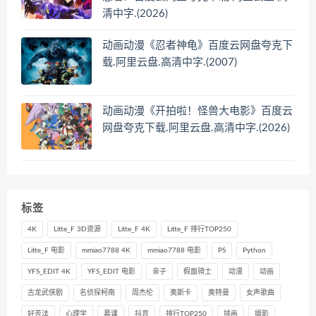
清中字.(2026)
动画动漫《忍者神龟》百度云网盘夸克下
载.阿里云盘.高清中字.(2007)
动画动漫《开拍啦！怪兽大电影》百度云
网盘夸克下载.阿里云盘.高清中字.(2026)
标签
4K
Litte_F 3D资源
Litte_F 4K
Litte_F 排行TOP250
Litte_F 电影
mmiao7788 4K
mmiao7788 电影
PS
Python
YFS_EDIT 4K
YFS_EDIT 电影
亲子
假面骑士
动漫
动画
古龙武侠剧
名侦探柯南
周杰伦
奥斯卡
奥特曼
女声歌曲
好芳法
心理学
慕课
抖音
排行TOP250
插画
摄影