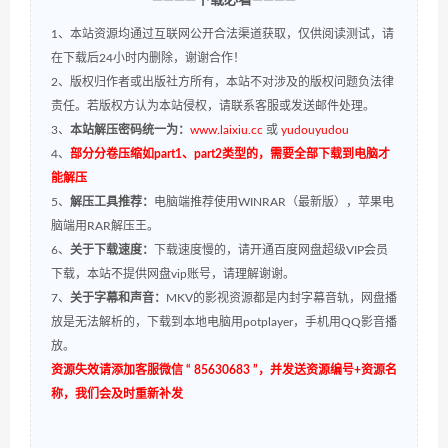
————下载必看————
1、本站资源均通过互联网公开合法渠道获取，仅供阅读测试，请
在下载后24小时内删除，谢谢合作！
2、版权归作者或出版社方所有，本站不对涉及的版权问题负法律
责任。若版权方认为本站侵权，请联系客服或发送邮件处理。
3、
本站解压密码统一为：
www.laixiu.cc
或
yudouyudou
4、
部分分卷压缩如part1、part2类型的，需要全部下载到电脑才
能解压
5、
解压工具推荐：
电脑端推荐使用WINRAR（最新版），苹果电
脑端用RAR解压王。
6、
关于下载速度：
下载速度慢的，请开通百度网盘超级VIP会员
下载，本站不提供网盘vip账号，请理解谢谢。
7、
关于字幕和声音：
MKV的影视资源都是内封字幕音轨，网盘播
放是无法解析的，下载到本地电脑用potplayer，手机用QQ影音播
放。
资源失效请添加客服微信 “ 85630683 ”，并发送资源编号+资源名
称，我们会及时重新补发