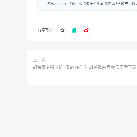
哇哈waha.cc
»
《第二次也很美》电视原声带8首歌曲百度
分享到：
上一篇
胡海泉专辑《胡（Banker）》11首歌曲百度云网盘下载