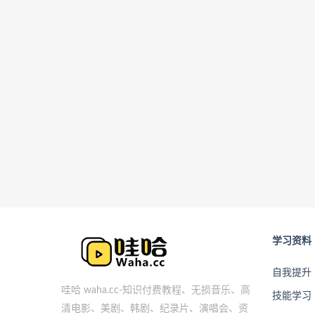
学习资料
自我提升
哇哈 waha.cc-知识付费教程、无损音乐、高
技能学习
清电影、美剧、韩剧、纪录片、演唱会、资