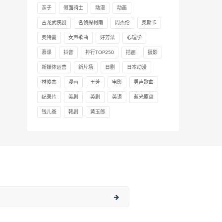
亲子
假面骑士
动漫
动画
古龙武侠剧
名侦探柯南
周杰伦
奥斯卡
奥特曼
女声歌曲
好芳法
心理学
慕课
抖音
排行TOP250
插画
摄影
新媒体运营
新片场
日剧
日本动漫
林俊杰
漫画
王芳
电影
男声歌曲
纪录片
美剧
英剧
英语
蓝光原盘
钱儿爸
韩剧
黄玉郎