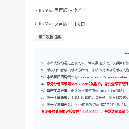
7 It’s You (男声版) – 李若尘
8 It’s You (女声版) – 于明加
第二次也很美
—
1、本站资源均通过互联网公开合法渠道获取，仅供阅读测
2、版权归作者或出版社方所有，本站不对涉及的版权问
3、
本站解压密码统一为：
www.laixiu.cc
或
yudouyudou
4、
部分分卷压缩如part1、part2类型的，需要全部下载
5、
解压工具推荐：
电脑端推荐使用WINRAR（最新版）
6、
关于下载速度：
下载速度慢的，请开通百度网盘超级VI
7、
关于字幕和声音：
MKV的影视资源都是内封字幕音轨，
资源失效请添加客服微信 “ 85630683 ”，并发送资