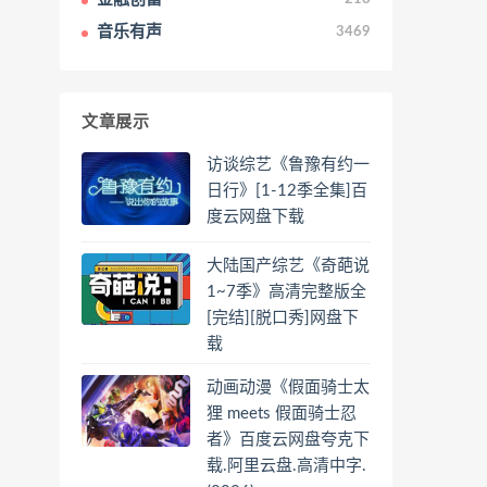
音乐有声
3469
文章展示
访谈综艺《鲁豫有约一
日行》[1-12季全集]百
度云网盘下载
大陆国产综艺《奇葩说
1~7季》高清完整版全
[完结][脱口秀]网盘下
载
动画动漫《假面骑士太
狸 meets 假面骑士忍
者》百度云网盘夸克下
载.阿里云盘.高清中字.