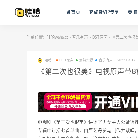
首页
终身VIP专享
自
当前位置：
哇哈waha.cc
音乐有声
OST原声
《第二次也很
>
>
>
哇哈
OST原声
尝鲜资源
音乐有声
2022-03-17
《第二次也很美》电视原声带8
电视剧《第二次也很美》讲述了男女主人公遭遇
专辑中包括七首单曲，由严艺丹参与制作并献唱