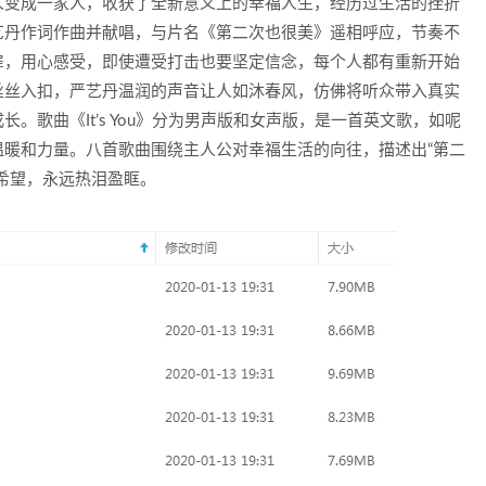
人变成一家人，收获了全新意义上的幸福人生，经历过生活的挫折
艺丹作词作曲并献唱，与片名《第二次也很美》遥相呼应，节奏不
扉，用心感受，即使遭受打击也要坚定信念，每个人都有重新开始
丝丝入扣，严艺丹温润的声音让人如沐春风，仿佛将听众带入真实
。歌曲《It’s You》分为男声版和女声版，是一首英文歌，如呢
暖和力量。八首歌曲围绕主人公对幸福生活的向往，描述出“第二
希望，永远热泪盈眶。