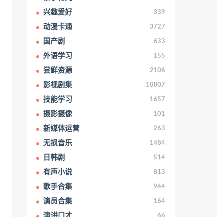
兴趣爱好
339
动漫卡通
3727
国产剧
633
外语学习
155
尝鲜资源
2106
影视剧集
10807
技能学习
1657
摄影摄像
101
新媒体运营
263
无损音乐
1484
日韩剧
514
有声小说
813
歌手合集
944
演员合集
164
演讲口才
66