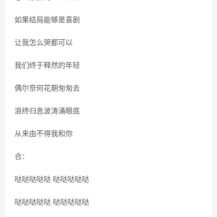
如果结局能够是喜剧
让我怎么哭都可以
我们终于释然的年轻
偶尔奈何花期匆匆去
浪终归息波涛涌眼底
从来由不得我和你
合：
哒哒哒哒哒 哒哒哒哒哒
哒哒哒哒哒 哒哒哒哒哒