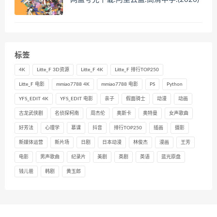
标签
4K
Litte_F 3D资源
Litte_F 4K
Litte_F 排行TOP250
Litte_F 电影
mmiao7788 4K
mmiao7788 电影
PS
Python
YFS_EDIT 4K
YFS_EDIT 电影
亲子
假面骑士
动漫
动画
古龙武侠剧
名侦探柯南
周杰伦
奥斯卡
奥特曼
女声歌曲
好芳法
心理学
慕课
抖音
排行TOP250
插画
摄影
新媒体运营
新片场
日剧
日本动漫
林俊杰
漫画
王芳
电影
男声歌曲
纪录片
美剧
英剧
英语
蓝光原盘
钱儿爸
韩剧
黄玉郎