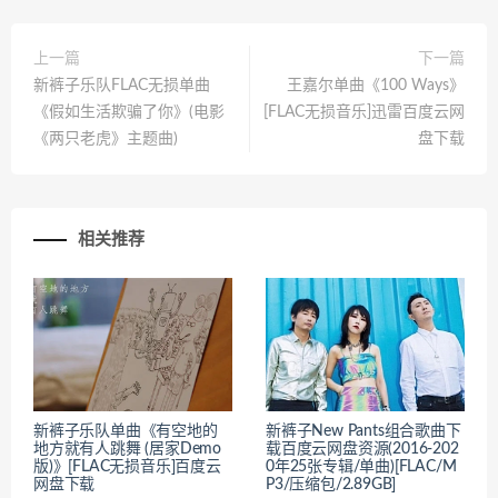
上一篇
下一篇
新裤子乐队FLAC无损单曲
王嘉尔单曲《100 Ways》
《假如生活欺骗了你》(电影
[FLAC无损音乐]迅雷百度云网
《两只老虎》主题曲)
盘下载
相关推荐
新裤子乐队单曲《有空地的
新裤子New Pants组合歌曲下
地方就有人跳舞 (居家Demo
载百度云网盘资源(2016-202
版)》[FLAC无损音乐]百度云
0年25张专辑/单曲)[FLAC/M
网盘下载
P3/压缩包/2.89GB]