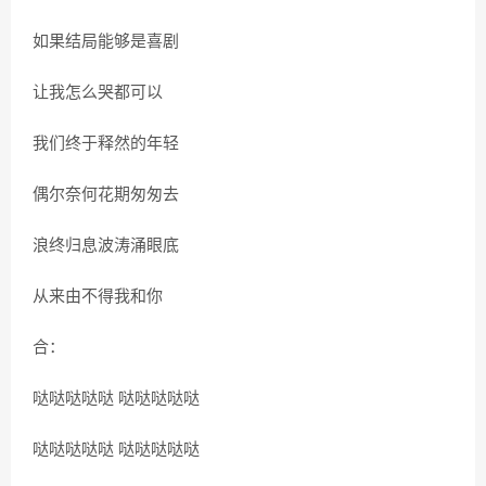
如果结局能够是喜剧
让我怎么哭都可以
我们终于释然的年轻
偶尔奈何花期匆匆去
浪终归息波涛涌眼底
从来由不得我和你
合：
哒哒哒哒哒 哒哒哒哒哒
哒哒哒哒哒 哒哒哒哒哒