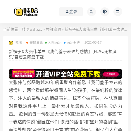
登录
当前位置：
哇哈waha.cc
尝鲜资源
新裤子&大张伟单曲《我们羞于表达的感情》[FLAC无损音乐]百度云网盘下载
>
>
哇哈
尝鲜资源
无损音乐
音乐有声
2022-03-17
新裤子&大张伟单曲《我们羞于表达的感情》[FLAC无损音
乐]百度云网盘下载
大张伟与彭磊跨越20年后重聚合作新歌《我们羞于表达的
感情》，两个看似都在‘嬉闹人生”的孩子，在最纯粹的旋律
下，注入的最私人的情感表达。标签全被打破，在认真面
对自我这件事儿上，最朴素才是最动人，如同生命的力
量。 歌词的每一句都是大张伟和彭磊的真实写照，那些“羞
于表达的情感”藏匿在他们“诙谐的话语”和“盛开的喜剧”里，
而深处却是“紧张得哑口无言”的“内心花园”。 很少有人有勇