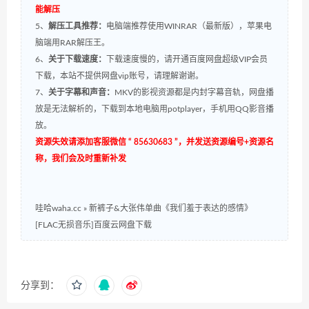
能解压
5、
解压工具推荐：
电脑端推荐使用WINRAR（最新版），苹果电
脑端用RAR解压王。
6、
关于下载速度：
下载速度慢的，请开通百度网盘超级VIP会员
下载，本站不提供网盘vip账号，请理解谢谢。
7、
关于字幕和声音：
MKV的影视资源都是内封字幕音轨，网盘播
放是无法解析的，下载到本地电脑用potplayer，手机用QQ影音播
放。
资源失效请添加客服微信 “ 85630683 ”，并发送资源编号+资源名
称，我们会及时重新补发
哇哈waha.cc
»
新裤子&大张伟单曲《我们羞于表达的感情》
[FLAC无损音乐]百度云网盘下载
分享到：