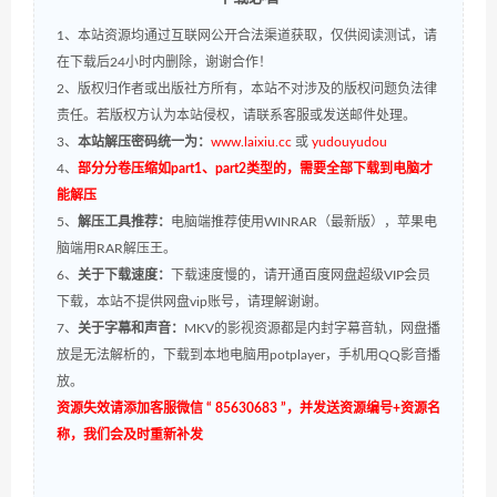
1、本站资源均通过互联网公开合法渠道获取，仅供阅读测试，请
在下载后24小时内删除，谢谢合作！
2、版权归作者或出版社方所有，本站不对涉及的版权问题负法律
责任。若版权方认为本站侵权，请联系客服或发送邮件处理。
3、
本站解压密码统一为：
www.laixiu.cc
或
yudouyudou
4、
部分分卷压缩如part1、part2类型的，需要全部下载到电脑才
能解压
5、
解压工具推荐：
电脑端推荐使用WINRAR（最新版），苹果电
脑端用RAR解压王。
6、
关于下载速度：
下载速度慢的，请开通百度网盘超级VIP会员
下载，本站不提供网盘vip账号，请理解谢谢。
7、
关于字幕和声音：
MKV的影视资源都是内封字幕音轨，网盘播
放是无法解析的，下载到本地电脑用potplayer，手机用QQ影音播
放。
资源失效请添加客服微信 “ 85630683 ”，并发送资源编号+资源名
称，我们会及时重新补发