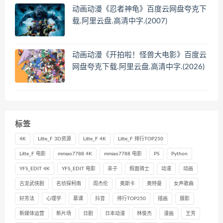
动画动漫《忍者神龟》百度云网盘夸克下
载.阿里云盘.高清中字.(2007)
动画动漫《开拍啦！怪兽大电影》百度云
网盘夸克下载.阿里云盘.高清中字.(2026)
标签
4K
Litte_F 3D资源
Litte_F 4K
Litte_F 排行TOP250
Litte_F 电影
mmiao7788 4K
mmiao7788 电影
PS
Python
YFS_EDIT 4K
YFS_EDIT 电影
亲子
假面骑士
动漫
动画
古龙武侠剧
名侦探柯南
周杰伦
奥斯卡
奥特曼
女声歌曲
好芳法
心理学
慕课
抖音
排行TOP250
插画
摄影
新媒体运营
新片场
日剧
日本动漫
林俊杰
漫画
王芳