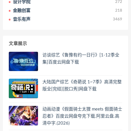
设计学院
272
金融创富
218
音乐有声
3469
文章展示
访谈综艺《鲁豫有约一日行》[1-12季全
集]百度云网盘下载
大陆国产综艺《奇葩说 1~7季》高清完整
版全[完结][脱口秀]网盘下载
动画动漫《假面骑士太狸 meets 假面骑士
忍者》百度云网盘夸克下载.阿里云盘.高
清中字.(2026)