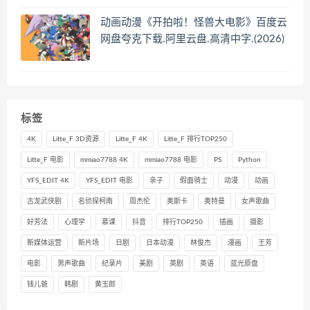
动画动漫《开拍啦！怪兽大电影》百度云
网盘夸克下载.阿里云盘.高清中字.(2026)
标签
4K
Litte_F 3D资源
Litte_F 4K
Litte_F 排行TOP250
Litte_F 电影
mmiao7788 4K
mmiao7788 电影
PS
Python
YFS_EDIT 4K
YFS_EDIT 电影
亲子
假面骑士
动漫
动画
古龙武侠剧
名侦探柯南
周杰伦
奥斯卡
奥特曼
女声歌曲
好芳法
心理学
慕课
抖音
排行TOP250
插画
摄影
新媒体运营
新片场
日剧
日本动漫
林俊杰
漫画
王芳
电影
男声歌曲
纪录片
美剧
英剧
英语
蓝光原盘
钱儿爸
韩剧
黄玉郎