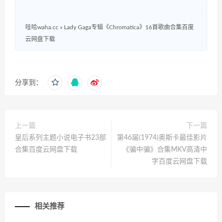
哇哈waha.cc
»
Lady Gaga专辑《Chromatica》16首歌曲合集百度
云网盘下载
分享到：
上一篇
下一篇
皇后系列主题小说电子书23部
第46届(1974)奥斯卡最佳影片
合集百度云网盘下载
《骗中骗》合集MKV高清中
字百度云网盘下载
相关推荐