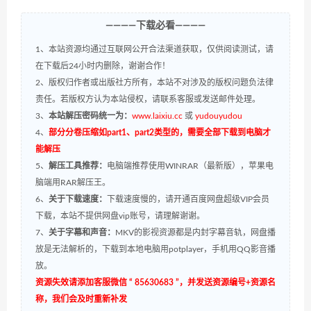
————下载必看————
1、本站资源均通过互联网公开合法渠道获取，仅供阅读测试，请
在下载后24小时内删除，谢谢合作！
2、版权归作者或出版社方所有，本站不对涉及的版权问题负法律
责任。若版权方认为本站侵权，请联系客服或发送邮件处理。
3、
本站解压密码统一为：
www.laixiu.cc
或
yudouyudou
4、
部分分卷压缩如part1、part2类型的，需要全部下载到电脑才
能解压
5、
解压工具推荐：
电脑端推荐使用WINRAR（最新版），苹果电
脑端用RAR解压王。
6、
关于下载速度：
下载速度慢的，请开通百度网盘超级VIP会员
下载，本站不提供网盘vip账号，请理解谢谢。
7、
关于字幕和声音：
MKV的影视资源都是内封字幕音轨，网盘播
放是无法解析的，下载到本地电脑用potplayer，手机用QQ影音播
放。
资源失效请添加客服微信 “ 85630683 ”，并发送资源编号+资源名
称，我们会及时重新补发