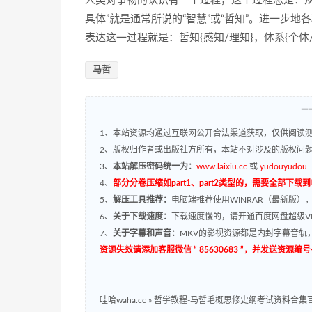
人类对事物的认识有一个过程，这个过程总是：从
具体”就是通常所说的“智慧”或“哲知”。进一步地
表达这一过程就是：哲知{感知/理知}，体系{个体/
马哲
—
1、本站资源均通过互联网公开合法渠道获取，仅供阅读测
2、版权归作者或出版社方所有，本站不对涉及的版权问
3、
本站解压密码统一为：
www.laixiu.cc
或
yudouyudou
4、
部分分卷压缩如part1、part2类型的，需要全部下载
5、
解压工具推荐：
电脑端推荐使用WINRAR（最新版）
6、
关于下载速度：
下载速度慢的，请开通百度网盘超级VI
7、
关于字幕和声音：
MKV的影视资源都是内封字幕音轨，
资源失效请添加客服微信 “ 85630683 ”，并发送资
哇哈waha.cc
»
哲学教程-马哲毛概思修史纲考试资料合集