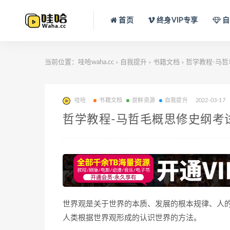
首页
终身VIP专享
自
当前位置：
哇哈waha.cc
自我提升
书籍文档
哲学教程-马
>
>
>
哇哈
书籍文档
尝鲜资源
自我提升
2022-03-17
哲学教程-马哲毛概思修史纲考
世界观是关于世界的本质、发展的根本规律、人
人类根据世界观形成的认识世界的方法。