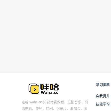
学习资料
自我提升
哇哈 waha.cc-知识付费教程、无损音乐、高
技能学习
清电影、美剧、韩剧、纪录片、演唱会、资