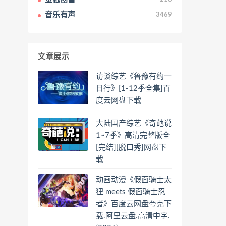
音乐有声
3469
文章展示
访谈综艺《鲁豫有约一
日行》[1-12季全集]百
度云网盘下载
大陆国产综艺《奇葩说
1~7季》高清完整版全
[完结][脱口秀]网盘下
载
动画动漫《假面骑士太
狸 meets 假面骑士忍
者》百度云网盘夸克下
载.阿里云盘.高清中字.