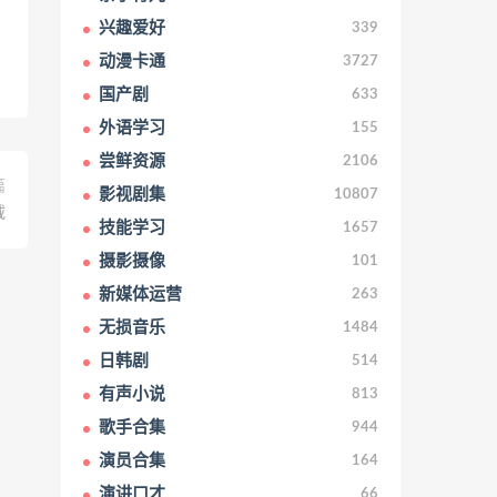
兴趣爱好
339
动漫卡通
3727
国产剧
633
外语学习
155
尝鲜资源
2106
篇
影视剧集
10807
载
技能学习
1657
摄影摄像
101
新媒体运营
263
无损音乐
1484
日韩剧
514
有声小说
813
歌手合集
944
演员合集
164
演讲口才
66