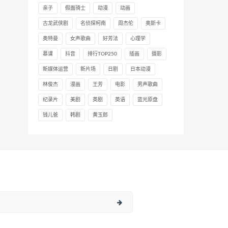
亲子
假面骑士
动漫
动画
古龙武侠剧
名侦探柯南
周杰伦
奥斯卡
奥特曼
女声歌曲
好芳法
心理学
慕课
抖音
排行TOP250
插画
摄影
新媒体运营
新片场
日剧
日本动漫
林俊杰
漫画
王芳
电影
男声歌曲
纪录片
美剧
英剧
英语
蓝光原盘
钱儿爸
韩剧
黄玉郎