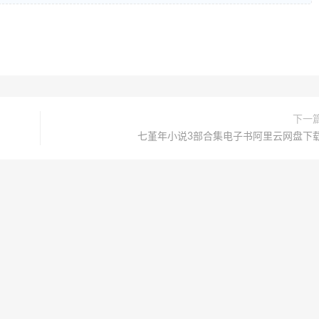
下一
七堇年小说3部合集电子书阿里云网盘下