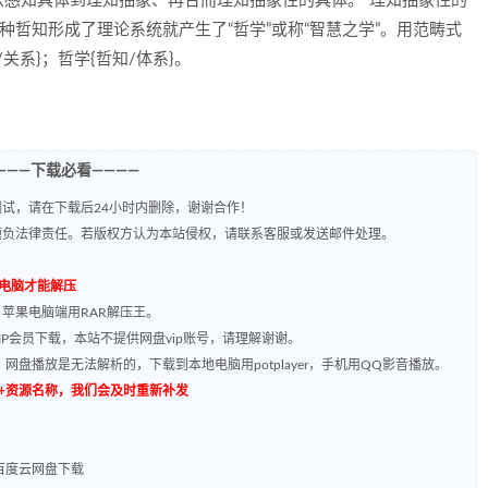
感知具体到理知抽象、再合而理知抽象性的具体。“理知抽象性的
各种哲知形成了理论系统就产生了“哲学”或称“智慧之学”。用范畴式
关系}；哲学{哲知/体系}。
———下载必看————
试，请在下载后24小时内删除，谢谢合作！
题负法律责任。若版权方认为本站侵权，请联系客服或发送邮件处理。
到电脑才能解压
，苹果电脑端用RAR解压王。
P会员下载，本站不提供网盘vip账号，请理解谢谢。
网盘播放是无法解析的，下载到本地电脑用potplayer，手机用QQ影音播放。
源编号+资源名称，我们会及时重新补发
百度云网盘下载