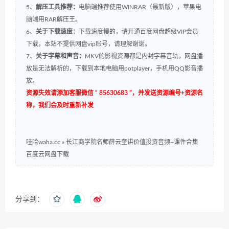
5、
解压工具推荐：
电脑端推荐使用WINRAR（最新版），苹果电
脑端用RAR解压王。
6、
关于下载速度：
下载速度慢的，请开通百度网盘超级VIP会员
下载，本站不提供网盘vip账号，请理解谢谢。
7、
关于字幕和声音：
MKV的影视资源都是内封字幕音轨，网盘播
放是无法解析的，下载到本地电脑用potplayer，手机用QQ影音播
放。
资源失效请添加客服微信 “ 85630683 ”，并发送资源编号+资源名
称，我们会及时重新补发
哇哈waha.cc
»
长江商学院名师薛云奎讲价值投资音频+课件合集
百度云网盘下载
分享到：