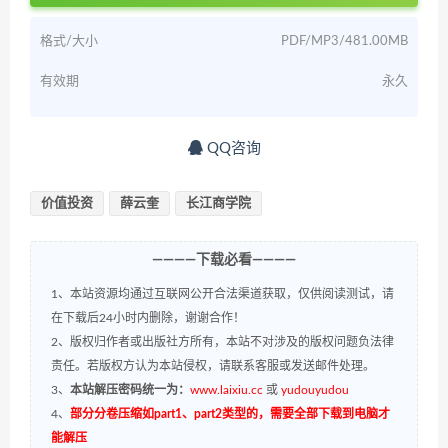
格式/大小
PDF/MP3/481.00MB
有效期
永久
QQ咨询
价值投资
薛云奎
长江商学院
————下载必看————
1、本站资源均通过互联网公开合法渠道获取，仅供阅读测试，请
在下载后24小时内删除，谢谢合作！
2、版权归作者或出版社方所有，本站不对涉及的版权问题负法律
责任。若版权方认为本站侵权，请联系客服或发送邮件处理。
3、
本站解压密码统一为：
www.laixiu.cc
或
yudouyudou
4、
部分分卷压缩如part1、part2类型的，需要全部下载到电脑才
能解压