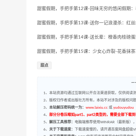
甜蜜假期，手把手第12课-回味无穷的悠闲假期：
甜蜜假期，手把手第13课-送你一记浪漫杀：红丝绒I
甜蜜假期，手把手第14课-送长辈：橙香肉桂磅蛋
甜蜜假期，手把手第15课：少女心炸裂-花香抹茶
甜点
—
1、本站资源均通过互联网公开合法渠道获取，仅供阅读测
2、版权归作者或出版社方所有，本站不对涉及的版权问
3、
本站解压密码统一为：
www.laixiu.cc
或
yudouyudou
4、
部分分卷压缩如part1、part2类型的，需要全部下载
5、
解压工具推荐：
电脑端推荐使用WINRAR（最新版）
6、
关于下载速度：
下载速度慢的，请开通百度网盘超级VI