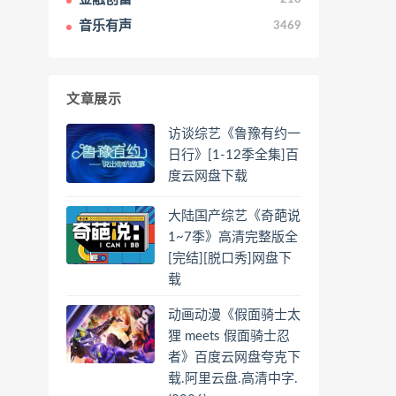
音乐有声
3469
文章展示
访谈综艺《鲁豫有约一
日行》[1-12季全集]百
度云网盘下载
大陆国产综艺《奇葩说
1~7季》高清完整版全
[完结][脱口秀]网盘下
载
动画动漫《假面骑士太
狸 meets 假面骑士忍
者》百度云网盘夸克下
载.阿里云盘.高清中字.