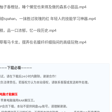
柚子香橙挞，睡个懒觉也来得及做的森系小甜品.mp4
spahan，一抹胜过玫瑰的红 年轻人的技能学习神器.mp4
糕，品一口浓郁，忆一段历史.mp4
草莓马卡龙，摆弄在名媛纤纤细指间的高级玩物.mp4
———下载必看————
试，请在下载后24小时内删除，谢谢合作！
题负法律责任。若版权方认为本站侵权，请联系客服或发送邮件处理。
到电脑才能解压
，苹果电脑端用RAR解压王。
P会员下载，本站不提供网盘vip账号，请理解谢谢。