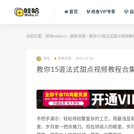
首页
终身VIP专享
自
当前位置：
哇哈waha.cc
尝鲜资源
教你15道法式甜点视频教
>
>
哇哈
尝鲜资源
2022-03-18
教你15道法式甜点视频教程合
手把手演示：轻松将纷繁复杂的工艺，用最浅显
里，岁月是一把杀猪刀。但在烘焙人的眼里，岁