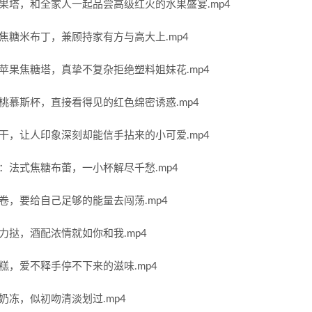
果塔，和全家人一起品尝高级红火的水果盛宴.mp4
焦糖米布丁，兼顾持家有方与高大上.mp4
苹果焦糖塔，真挚不复杂拒绝塑料姐妹花.mp4
桃慕斯杯，直接看得见的红色绵密诱惑.mp4
干，让人印象深刻却能信手拈来的小可爱.mp4
：法式焦糖布蕾，一小杯解尽千愁.mp4
卷，要给自己足够的能量去闯荡.mp4
力挞，酒配浓情就如你和我.mp4
糕，爱不释手停不下来的滋味.mp4
奶冻，似初吻清淡划过.mp4