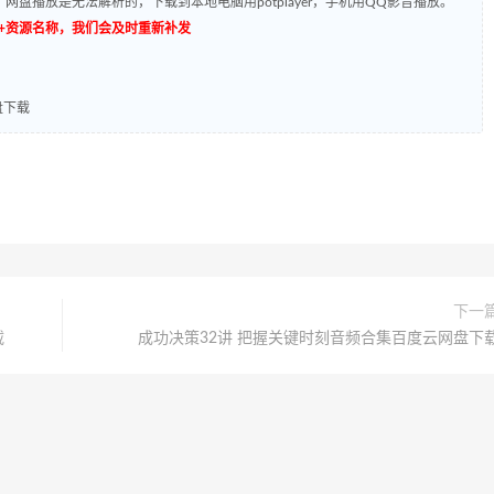
网盘播放是无法解析的，下载到本地电脑用potplayer，手机用QQ影音播放。
源编号+资源名称，我们会及时重新补发
盘下载
下一
载
成功决策32讲 把握关键时刻音频合集百度云网盘下