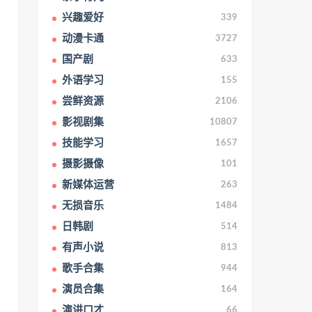
兴趣爱好
339
动漫卡通
3727
国产剧
633
外语学习
155
尝鲜资源
2106
影视剧集
10807
技能学习
1657
摄影摄像
101
新媒体运营
263
无损音乐
1484
日韩剧
514
有声小说
813
歌手合集
944
演员合集
164
演讲口才
66