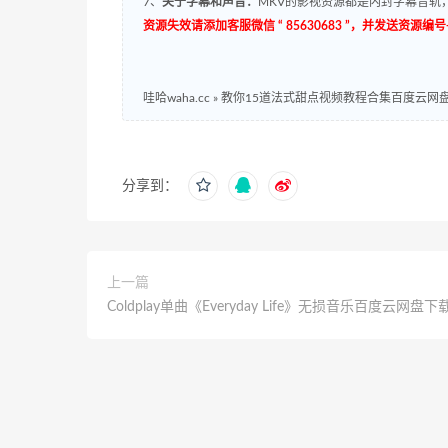
7、
关于字幕和声音：
MKV的影视资源都是内封字幕音轨，
资源失效请添加客服微信 “ 85630683 ”，并发送资
哇哈waha.cc
»
教你15道法式甜点视频教程合集百度云网
分享到：
上一篇
Coldplay单曲《Everyday Life》无损音乐百度云网盘下