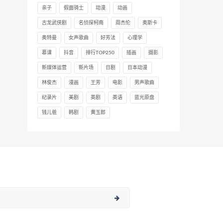
亲子
假面骑士
动漫
动画
古龙武侠剧
名侦探柯南
周杰伦
奥斯卡
奥特曼
女声歌曲
好芳法
心理学
慕课
抖音
排行TOP250
插画
摄影
新媒体运营
新片场
日剧
日本动漫
林俊杰
漫画
王芳
电影
男声歌曲
纪录片
美剧
英剧
英语
蓝光原盘
钱儿爸
韩剧
黄玉郎