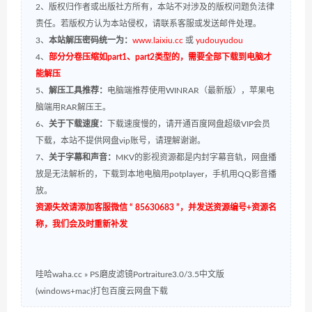
2、版权归作者或出版社方所有，本站不对涉及的版权问题负法律
责任。若版权方认为本站侵权，请联系客服或发送邮件处理。
3、
本站解压密码统一为：
www.laixiu.cc
或
yudouyudou
4、
部分分卷压缩如part1、part2类型的，需要全部下载到电脑才
能解压
5、
解压工具推荐：
电脑端推荐使用WINRAR（最新版），苹果电
脑端用RAR解压王。
6、
关于下载速度：
下载速度慢的，请开通百度网盘超级VIP会员
下载，本站不提供网盘vip账号，请理解谢谢。
7、
关于字幕和声音：
MKV的影视资源都是内封字幕音轨，网盘播
放是无法解析的，下载到本地电脑用potplayer，手机用QQ影音播
放。
资源失效请添加客服微信 “ 85630683 ”，并发送资源编号+资源名
称，我们会及时重新补发
哇哈waha.cc
»
PS磨皮滤镜Portraiture3.0/3.5中文版
(windows+mac)打包百度云网盘下载