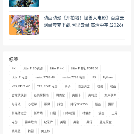
动画动漫《开拍啦！怪兽大电影》百度云
网盘夸克下载.阿里云盘.高清中字.(2026)
标签
4K
Litte_F 3D资源
Litte_F 4K
Litte_F 排行TOP250
Litte_F 电影
mmiao7788 4K
mmiao7788 电影
PS
Python
YFS_EDIT 4K
YFS_EDIT 电影
亲子
假面骑士
动漫
动画
古龙武侠剧
名侦探柯南
周杰伦
奥斯卡
奥特曼
女声歌曲
好芳法
心理学
慕课
抖音
排行TOP250
插画
摄影
新媒体运营
新片场
日剧
日本动漫
林俊杰
漫画
王芳
电影
男声歌曲
纪录片
美剧
英剧
英语
蓝光原盘
钱儿爸
韩剧
黄玉郎