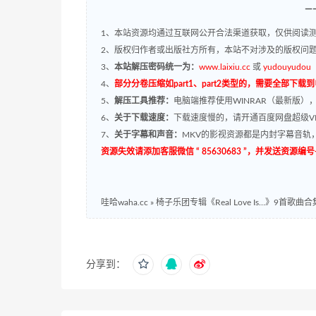
—
1、本站资源均通过互联网公开合法渠道获取，仅供阅读测
2、版权归作者或出版社方所有，本站不对涉及的版权问
3、
本站解压密码统一为：
www.laixiu.cc
或
yudouyudou
4、
部分分卷压缩如part1、part2类型的，需要全部下载
5、
解压工具推荐：
电脑端推荐使用WINRAR（最新版）
6、
关于下载速度：
下载速度慢的，请开通百度网盘超级VI
7、
关于字幕和声音：
MKV的影视资源都是内封字幕音轨，
资源失效请添加客服微信 “ 85630683 ”，并发送资
哇哈waha.cc
»
椅子乐团专辑《Real Love Is…》9首歌
分享到：