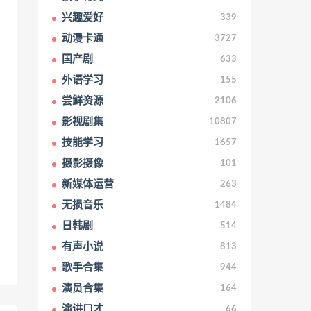
兴趣爱好
339
动漫卡通
3727
国产剧
633
外语学习
155
尝鲜资源
2106
影视剧集
10807
技能学习
1657
摄影摄像
101
新媒体运营
263
无损音乐
1484
日韩剧
514
有声小说
813
歌手合集
944
演员合集
164
演讲口才
66