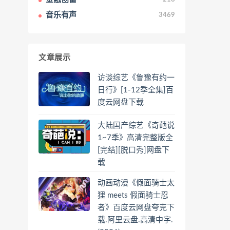
音乐有声
3469
文章展示
访谈综艺《鲁豫有约一
日行》[1-12季全集]百
度云网盘下载
大陆国产综艺《奇葩说
1~7季》高清完整版全
[完结][脱口秀]网盘下
载
动画动漫《假面骑士太
狸 meets 假面骑士忍
者》百度云网盘夸克下
载.阿里云盘.高清中字.