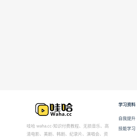
学习资料
自我提升
哇哈 waha.cc-知识付费教程、无损音乐、高
技能学习
清电影、美剧、韩剧、纪录片、演唱会、资