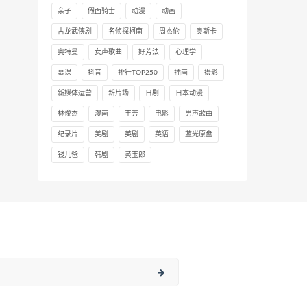
亲子
假面骑士
动漫
动画
古龙武侠剧
名侦探柯南
周杰伦
奥斯卡
奥特曼
女声歌曲
好芳法
心理学
慕课
抖音
排行TOP250
插画
摄影
新媒体运营
新片场
日剧
日本动漫
林俊杰
漫画
王芳
电影
男声歌曲
纪录片
美剧
英剧
英语
蓝光原盘
钱儿爸
韩剧
黄玉郎