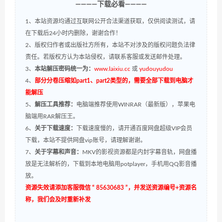
————下载必看————
1、本站资源均通过互联网公开合法渠道获取，仅供阅读测试，请
在下载后24小时内删除，谢谢合作！
2、版权归作者或出版社方所有，本站不对涉及的版权问题负法律
责任。若版权方认为本站侵权，请联系客服或发送邮件处理。
3、
本站解压密码统一为：
www.laixiu.cc
或
yudouyudou
4、
部分分卷压缩如part1、part2类型的，需要全部下载到电脑才
能解压
5、
解压工具推荐：
电脑端推荐使用WINRAR（最新版），苹果电
脑端用RAR解压王。
6、
关于下载速度：
下载速度慢的，请开通百度网盘超级VIP会员
下载，本站不提供网盘vip账号，请理解谢谢。
7、
关于字幕和声音：
MKV的影视资源都是内封字幕音轨，网盘播
放是无法解析的，下载到本地电脑用potplayer，手机用QQ影音播
放。
资源失效请添加客服微信 “ 85630683 ”，并发送资源编号+资源名
称，我们会及时重新补发