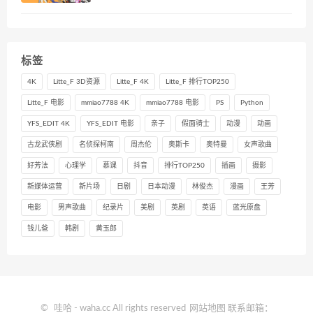
标签
4K
Litte_F 3D资源
Litte_F 4K
Litte_F 排行TOP250
Litte_F 电影
mmiao7788 4K
mmiao7788 电影
PS
Python
YFS_EDIT 4K
YFS_EDIT 电影
亲子
假面骑士
动漫
动画
古龙武侠剧
名侦探柯南
周杰伦
奥斯卡
奥特曼
女声歌曲
好芳法
心理学
慕课
抖音
排行TOP250
插画
摄影
新媒体运营
新片场
日剧
日本动漫
林俊杰
漫画
王芳
电影
男声歌曲
纪录片
美剧
英剧
英语
蓝光原盘
钱儿爸
韩剧
黄玉郎
©
哇哈
- waha.cc All rights reserved
网站地图
联系邮箱：