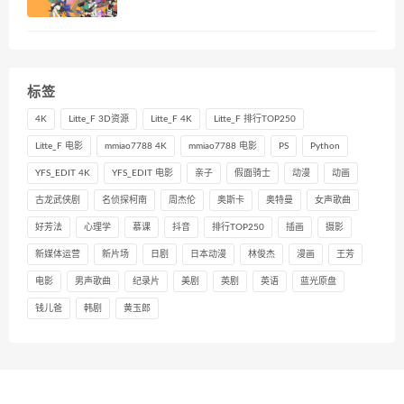
标签
4K
Litte_F 3D资源
Litte_F 4K
Litte_F 排行TOP250
Litte_F 电影
mmiao7788 4K
mmiao7788 电影
PS
Python
YFS_EDIT 4K
YFS_EDIT 电影
亲子
假面骑士
动漫
动画
古龙武侠剧
名侦探柯南
周杰伦
奥斯卡
奥特曼
女声歌曲
好芳法
心理学
慕课
抖音
排行TOP250
插画
摄影
新媒体运营
新片场
日剧
日本动漫
林俊杰
漫画
王芳
电影
男声歌曲
纪录片
美剧
英剧
英语
蓝光原盘
钱儿爸
韩剧
黄玉郎