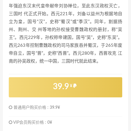
年强迫东汉末代皇帝献帝刘协禅位，至此东汉政权灭亡，
三国时 代正式开始。西元221年，刘备以益州为根据地自
立为皇，国号“汉”，史称“蜀汉”或“季汉”。同年，割据扬
州、荆州、交 州等地的孙权接受曹魏政权的册封，称“吴
王”。西元229年，孙权称帝建国，国号“吴”，史称“东吴”。
西元263年控制曹魏政权的司马家族吞并蜀汉，于265年废
帝自立，国号“晋”，史称“西晋”。西元280年，西晋攻克 江
南的孙吴政权，统一中国，三国时代就此结束。
39.9
¥
普通用户购买价格 :
39.9¥
VIP会员购买价格 :
0¥