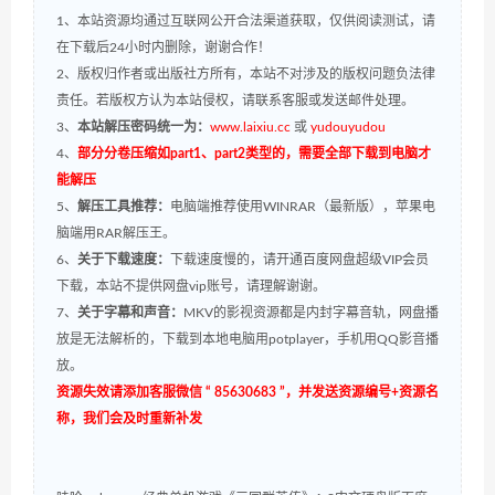
1、本站资源均通过互联网公开合法渠道获取，仅供阅读测试，请
在下载后24小时内删除，谢谢合作！
2、版权归作者或出版社方所有，本站不对涉及的版权问题负法律
责任。若版权方认为本站侵权，请联系客服或发送邮件处理。
3、
本站解压密码统一为：
www.laixiu.cc
或
yudouyudou
4、
部分分卷压缩如part1、part2类型的，需要全部下载到电脑才
能解压
5、
解压工具推荐：
电脑端推荐使用WINRAR（最新版），苹果电
脑端用RAR解压王。
6、
关于下载速度：
下载速度慢的，请开通百度网盘超级VIP会员
下载，本站不提供网盘vip账号，请理解谢谢。
7、
关于字幕和声音：
MKV的影视资源都是内封字幕音轨，网盘播
放是无法解析的，下载到本地电脑用potplayer，手机用QQ影音播
放。
资源失效请添加客服微信 “ 85630683 ”，并发送资源编号+资源名
称，我们会及时重新补发