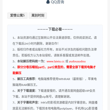
QQ咨询
爱情公寓5
离别时刻
————下载必看————
1、本站资源均通过互联网公开合法渠道获取，仅供阅读测试，请
在下载后24小时内删除，谢谢合作！
2、版权归作者或出版社方所有，本站不对涉及的版权问题负法律
责任。若版权方认为本站侵权，请联系客服或发送邮件处理。
3、
本站解压密码统一为：
www.laixiu.cc
或
yudouyudou
4、
部分分卷压缩如part1、part2类型的，需要全部下载到电脑才
能解压
5、
解压工具推荐：
电脑端推荐使用WINRAR（最新版），苹果电
脑端用RAR解压王。
6、
关于下载速度：
下载速度慢的，请开通百度网盘超级VIP会员
下载，本站不提供网盘vip账号，请理解谢谢。
7、
关于字幕和声音：
MKV的影视资源都是内封字幕音轨，网盘播
放是无法解析的，下载到本地电脑用potplayer，手机用QQ影音播