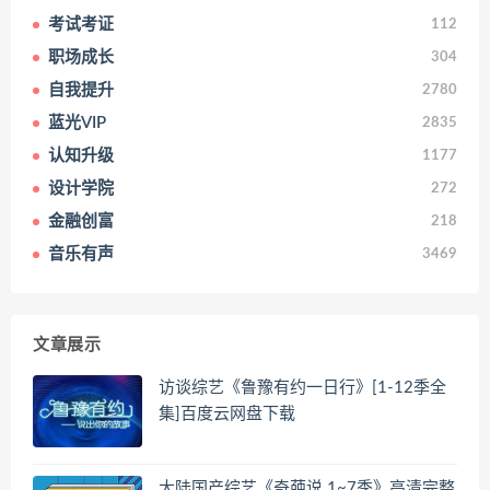
考试考证
112
职场成长
304
自我提升
2780
蓝光VIP
2835
认知升级
1177
设计学院
272
金融创富
218
音乐有声
3469
文章展示
访谈综艺《鲁豫有约一日行》[1-12季全
集]百度云网盘下载
大陆国产综艺《奇葩说 1~7季》高清完整