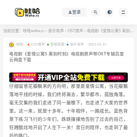
登录
当前位置：
哇哈waha.cc
音乐有声
OST原声
电视剧《爱情公寓5 离别时刻》电视剧原声带OST专辑百度云网盘下载
>
>
>
哇哈
OST原声
尝鲜资源
音乐有声
2022-03-19
电视剧《爱情公寓5 离别时刻》电视剧原声带OST专辑百度
云网盘下载
仔细留意花瓣飘来的方向吧，那里是爱情公寓，当花瓣飘
落地平线的时候，我们终将离去，繁华都市，孤独角落。
毫无交集的我们走进了同一屋檐下，也走进了大家的世界
里。这一来，就是十多年。十年相伴，一路成长。蓝色背
景下练习飞行的少年们，跌跌撞撞地告别了过去的自己，
狂跩酷炫地开启了人生下一关！昔日的陪伴，也走到了最
后的路口。