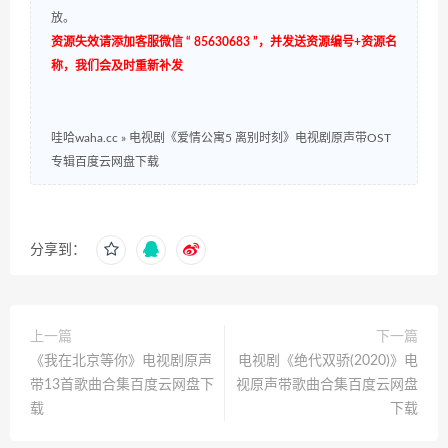
放。
资源失效请添加客服微信 “ 85630683 ”，并发送资源编号+资源名
称，我们会及时重新补发
哇哈waha.cc
»
电视剧《爱情公寓5 离别时刻》电视剧原声带OST
专辑百度云网盘下载
分享到：
上一篇
下一篇
《我在北京等你》电视剧原声
电视剧《绝代双骄(2020)》电
带13首歌曲合集百度云网盘下
视原声带歌曲合集百度云网盘
载
下载