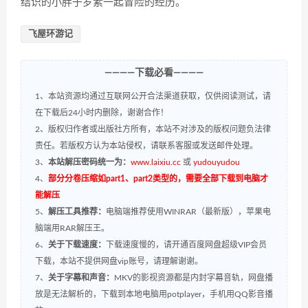
结识的小胖子罗素一起冒险的经历。
飞屋环游记
————下载必看————
1、本站资源均通过互联网公开合法渠道获取，仅供阅读测试，请
在下载后24小时内删除，谢谢合作！
2、版权归作者或出版社方所有，本站不对涉及的版权问题负法律
责任。若版权方认为本站侵权，请联系客服或发送邮件处理。
3、
本站解压密码统一为：
www.laixiu.cc
或
yudouyudou
4、
部分分卷压缩如part1、part2类型的，需要全部下载到电脑才
能解压
5、
解压工具推荐：
电脑端推荐使用WINRAR（最新版），苹果电
脑端用RAR解压王。
6、
关于下载速度：
下载速度慢的，请开通百度网盘超级VIP会员
下载，本站不提供网盘vip账号，请理解谢谢。
7、
关于字幕和声音：
MKV的影视资源都是内封字幕音轨，网盘播
放是无法解析的，下载到本地电脑用potplayer，手机用QQ影音播