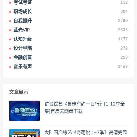
考试考证
112
职场成长
304
自我提升
2780
蓝光VIP
2835
认知升级
1177
设计学院
272
金融创富
218
音乐有声
3469
文章展示
访谈综艺《鲁豫有约一日行》[1-12季全
集]百度云网盘下载
大陆国产综艺《奇葩说 1~7季》高清完整