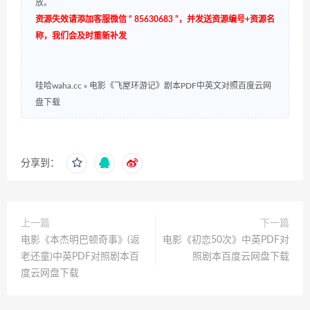
放。
资源失效请添加客服微信 “ 85630683 ”，并发送资源编号+资源名
称，我们会及时重新补发
哇哈waha.cc
»
电影《飞屋环游记》剧本PDF中英文对照百度云网
盘下载
分享到：
上一篇
下一篇
电影《本杰明巴顿奇事》(返
电影《初恋50次》中英PDF对
老还童)中英PDF对照剧本百
照剧本百度云网盘下载
度云网盘下载