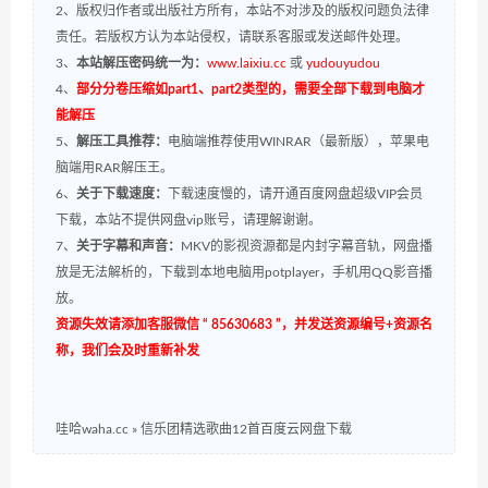
2、版权归作者或出版社方所有，本站不对涉及的版权问题负法律
责任。若版权方认为本站侵权，请联系客服或发送邮件处理。
3、
本站解压密码统一为：
www.laixiu.cc
或
yudouyudou
4、
部分分卷压缩如part1、part2类型的，需要全部下载到电脑才
能解压
5、
解压工具推荐：
电脑端推荐使用WINRAR（最新版），苹果电
脑端用RAR解压王。
6、
关于下载速度：
下载速度慢的，请开通百度网盘超级VIP会员
下载，本站不提供网盘vip账号，请理解谢谢。
7、
关于字幕和声音：
MKV的影视资源都是内封字幕音轨，网盘播
放是无法解析的，下载到本地电脑用potplayer，手机用QQ影音播
放。
资源失效请添加客服微信 “ 85630683 ”，并发送资源编号+资源名
称，我们会及时重新补发
哇哈waha.cc
»
信乐团精选歌曲12首百度云网盘下载