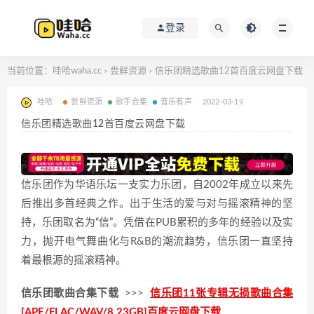
登录
当前位置：
哇哈waha.cc
尝鲜资源
信乐团精选歌曲12首百度云网盘下载
>
>
哇哈
尝鲜资源
歌手合集
音乐有声
2022-03-19
信乐团精选歌曲12首百度云网盘下载
信乐团作为华语乐坛一支实力乐团，自2002年成立以来先
后推出多首经典之作。出于生活的爱与对与摇滚精神的坚
持，乐团取名为“信”。凭借在PUB累积的多年的经验以及实
力，抛开电气舞曲化与R&B的潮流趋势，信乐团一直坚持
着最根源的摇滚精神。
信乐团歌曲合集下载
>>>
信乐团11张专辑无损歌曲合集
[APE/FLAC/WAV/8.23GB]百度云网盘下载