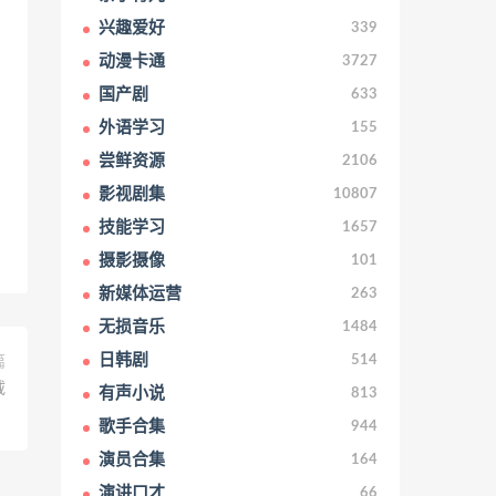
兴趣爱好
339
动漫卡通
3727
国产剧
633
外语学习
155
尝鲜资源
2106
影视剧集
10807
技能学习
1657
摄影摄像
101
新媒体运营
263
无损音乐
1484
日韩剧
514
篇
载
有声小说
813
歌手合集
944
演员合集
164
演讲口才
66