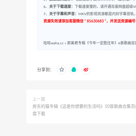
6、
关于下载速度：
下载速度慢的，请开通百度网盘超级VI
7、
关于字幕和声音：
MKV的影视资源都是内封字幕音轨，
资源失效请添加客服微信 “ 85630683 ”，并发送资
哇哈waha.cc
»
郭美君专辑《今年一定胜往年》6首歌曲百
分享到：
上一篇
房东的猫专辑《这是你想要的生活吗》10首歌曲合集百
盘下载