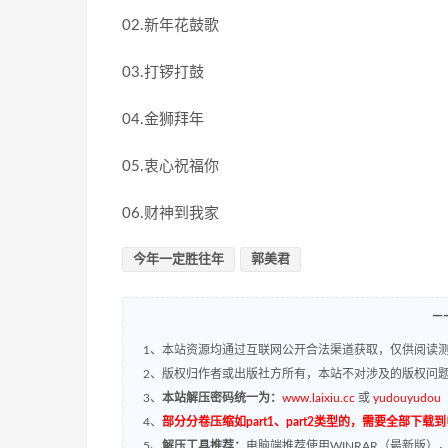
02.新年花鼓歌
03.打锣打鼓
04.金狮拜年
05.衷心祝福你
06.财神到我家
今年一定胜往年
郭美君
—
1、本站资源均通过互联网公开合法渠道获取，仅供阅读测
2、版权归作者或出版社方所有，本站不对涉及的版权问
3、
本站解压密码统一为：
www.laixiu.cc
或
yudouyudou
4、
部分分卷压缩如part1、part2类型的，需要全部下载
5、
解压工具推荐：
电脑端推荐使用WINRAR（最新版）