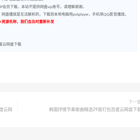
P会员下载，本站不提供网盘vip账号，请理解谢谢。
网盘播放是无法解析的，下载到本地电脑用potplayer，手机用QQ影音播放。
源编号+资源名称，我们会及时重新补发
度云网盘下载
下一
度云网
韩国抒情节奏歌曲精选29首打包百度云网盘下