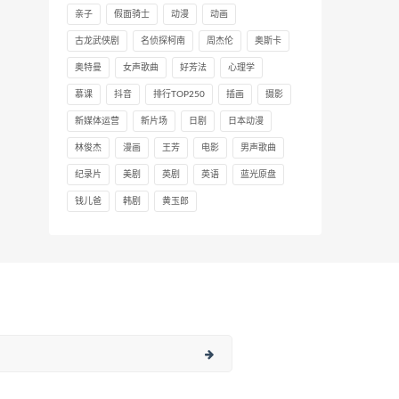
亲子
假面骑士
动漫
动画
古龙武侠剧
名侦探柯南
周杰伦
奥斯卡
奥特曼
女声歌曲
好芳法
心理学
慕课
抖音
排行TOP250
插画
摄影
新媒体运营
新片场
日剧
日本动漫
林俊杰
漫画
王芳
电影
男声歌曲
纪录片
美剧
英剧
英语
蓝光原盘
钱儿爸
韩剧
黄玉郎