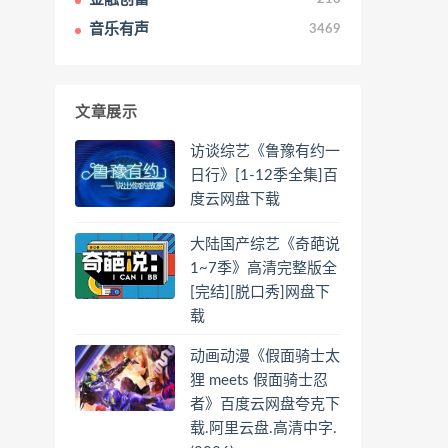
音乐有声
3469
文章展示
访谈综艺《鲁豫有约一
日行》[1-12季全集]百
度云网盘下载
大陆国产综艺《奇葩说
1~7季》高清完整版全
[完结][脱口秀]网盘下
载
动画动漫《假面骑士太
狸 meets 假面骑士忍
者》百度云网盘夸克下
载.阿里云盘.高清中字.