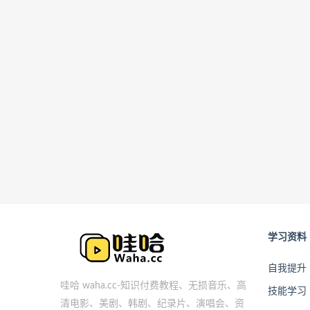
学习资料
自我提升
哇哈 waha.cc-知识付费教程、无损音乐、高
技能学习
清电影、美剧、韩剧、纪录片、演唱会、资