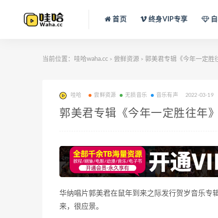
首页
终身VIP专享
自
当前位置：
哇哈waha.cc
尝鲜资源
郭美君专辑《今年一定胜
>
>
哇哈
尝鲜资源
无损音乐
音乐有声
2022-03-19
郭美君专辑《今年一定胜往年》
华纳唱片郭美君在鼠年到来之际发行贺岁音乐专
来，很应景。